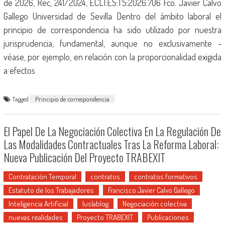
de 2026, Rec, 241/2024, ECLI:ES:TS:2026:706 Fco. Javier Calvo
Gallego Universidad de Sevilla Dentro del ámbito laboral el
principio de correspondencia ha sido utilizado por nuestra
jurisprudencia, fundamental, aunque no exclusivamente -
véase, por ejemplo, en relación con la proporcionalidad exigida
a efectos
Tagged
Principio de correspondencia
El Papel De La Negociación Colectiva En La Regulación De
Las Modalidades Contractuales Tras La Reforma Laboral:
Nueva Publicación Del Proyecto TRABEXIT
Contratación Temporal
contratos
contratos formativos
Estatuto de los Trabajadores
Francisco Javier Calvo Gallego
Inteligencia Artificial
Iuslablog
Negociación colectiva
nuevas realidades
Proyecto TRABEXIT
Publicaciones