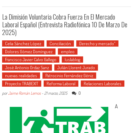
La Dimisión Voluntaria Cobra Fuerza En El Mercado
Laboral Español (entrevista Radiofónica 10 De Marzo De
2025)
Celia Sánchez López
Conciliación
Derecho y mercado"
Dolores Gómez Domínguez
empleo
Francisco Javier Calvo Gallego
Iuslablog
José Antonio Ordaz Sanz
Julián Llorent Jurado
nuevas realidades
Patrocinio Fernández Géniz
Proyecto TRABEXIT
Reforma Laboral
Relaciones Laborales
0
por
Jaime Román Lemos
-
21 marzo, 2025
A