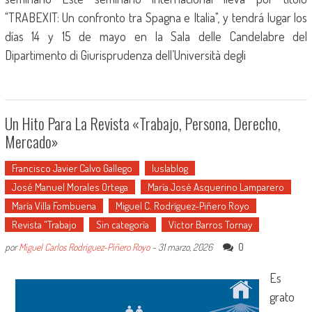
"TRABEXIT: Un confronto tra Spagna e Italia", y tendrá lugar los
días 14 y 15 de mayo en la Sala delle Candelabre del
Dipartimento di Giurisprudenza dell’Università degli
Un Hito Para La Revista «Trabajo, Persona, Derecho,
Mercado»
Francisco Javier Calvo Gallego
Iuslablog
José Manuel Morales Ortega
María José Asquerino Lamparero
María Villa Fombuena
Miguel C. Rodríguez-Piñero Royo
Revista "Trabajo
Sin categoría
Víctor Barros Tornay
0
por
Miguel Carlos Rodríguez-Piñero Royo
-
31 marzo, 2026
Es
grato