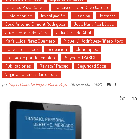
Federico Pozo Cuevas
Francisco Javier Calvo Gallego
Fulvio Mannino
Investigación
Iuslablog
Jornadas
José Antonio Climent Rodríguez
José María Ruz López
Juan Pedrosa González
Julia Dormido Abril
María Luida Pérez Guerrero
Miguel C. Rodríguez-Piñero Royo
nuevas realidades
ocupacion
pluriempleo
Prestación por desempleo
Proyecto TRABEXIT
Publicaciones
Revista "Trabajo
Seguridad Social
Virginia Gutiérrez Barbarrusa
0
por
Miguel Carlos Rodríguez-Piñero Royo
-
30 diciembre, 2024
Se ha