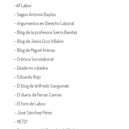
–
AFLabor
– Según Antonio Baylos
–
Argumentos en Derecho Laboral
–
Blog de la profesora Sierra Benítez
–
Blog de Jesús Cruz Villalón
–
Blog de Miguel Arenas
–
Crónica Sociolaboral
–
Desde mi cátedra
–
Eduardo Rojo
–
El blog de Wilfredo Sanguineti
–
El diario de Ferran Camas
–
El foro de Labos
–
José Sánchez Pérez
–
NET21