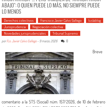
ABAJO”: O QUIEN PUEDE LO MÁS, NO SIEMPRE PUEDE
LO MENOS
Derechos colectivos
Francisco Javier Calvo Gallego
Iuslablog
Jurisprudencia
Negociación colectiva
Novedades jurisprudenciales
Tribunal Supremo
0
por
Fco. Javier Calvo Gallego
-
9 marzo, 2026
Breve
comentario a la STS (Social) núm. 157/2026, de 10 de febrero