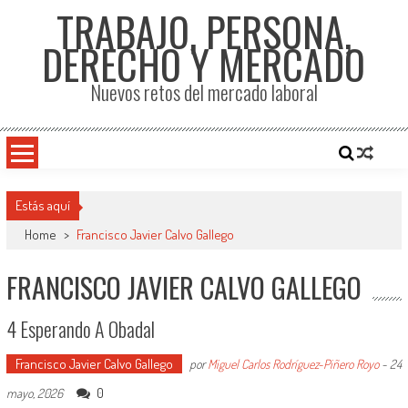
TRABAJO, PERSONA,
DERECHO Y MERCADO
Nuevos retos del mercado laboral
Estás aquí
Home
>
Francisco Javier Calvo Gallego
FRANCISCO JAVIER CALVO GALLEGO
4 Esperando A Obadal
Francisco Javier Calvo Gallego
por
Miguel Carlos Rodríguez-Piñero Royo
-
24
0
mayo, 2026