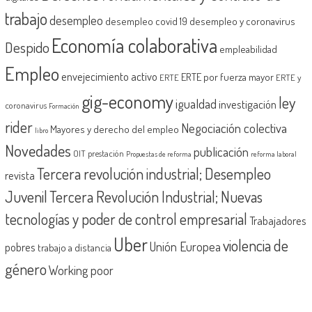
trabajo
desempleo
desempleo covid 19
desempleo y coronavirus
Economía colaborativa
Despido
empleabilidad
Empleo
envejecimiento activo
ERTE por fuerza mayor
ERTE
ERTE y
gig-economy
ley
igualdad
investigación
coronavirus
Formación
rider
Negociación colectiva
Mayores y derecho del empleo
libro
Novedades
publicación
OIT
prestación
Propuestas de reforma
reforma laboral
Tercera revolución industrial; Desempleo
revista
Juvenil
Tercera Revolución Industrial; Nuevas
tecnologías y poder de control empresarial
Trabajadores
Uber
violencia de
Unión Europea
pobres
trabajo a distancia
género
Working poor