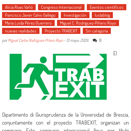
Alicia Rivas Vañó
Congreso Internacional
Eventos científicos
Francisco Javier Calvo Gallego
Investigación
Iuslablog
María Luida Pérez Guerrero
Miguel C. Rodríguez-Piñero Royo
nuevas realidades
Proyecto TRABEXIT
Sin categoría
0
por
Miguel Carlos Rodríguez-Piñero Royo
-
13 mayo, 2026
El
Dipartimento di Giurisprudenza de la Universidad de Brescia,
conjuntamente con el proyecto TRABEXIT, organizan un
seminario Este seminario internacional lleva por título