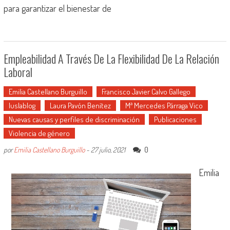
para garantizar el bienestar de
Empleabilidad A Través De La Flexibilidad De La Relación
Laboral
Emilia Castellano Burguillo
Francisco Javier Calvo Gallego
Iuslablog
Laura Pavón Benítez
Mª Mercedes Párraga Vico
Nuevas causas y perfiles de discriminación
Publicaciones
Violencia de género
0
por
Emilia Castellano Burguillo
-
27 julio, 2021
Emilia