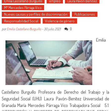
Emilia Castellano Burguillo
empleo
Laura Pavón Benítez
Mª Mercedes Párraga Vico
Nuevas causas y perfiles de discriminación
Publicaciones
Responsabilidad Social
Violencia de género
0
por
Emilia Castellano Burguillo
-
30 julio, 2021
Emilia
Castellano Burguillo Profesora de Derecho del Trabajo y la
Seguridad Social (UHU) Laura Pavón-Benítez Universidad de
Granada María Mercedes Párraga Vico Trabajadora Social 5.1.