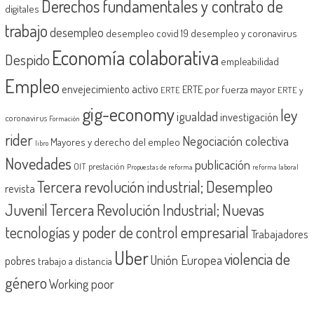
Derechos fundamentales y contrato de
digitales
trabajo
desempleo
desempleo covid 19
desempleo y coronavirus
Economía colaborativa
Despido
empleabilidad
Empleo
envejecimiento activo
ERTE por fuerza mayor
ERTE
ERTE y
gig-economy
ley
igualdad
investigación
coronavirus
Formación
rider
Negociación colectiva
Mayores y derecho del empleo
libro
Novedades
publicación
OIT
prestación
Propuestas de reforma
reforma laboral
Tercera revolución industrial; Desempleo
revista
Juvenil
Tercera Revolución Industrial; Nuevas
tecnologías y poder de control empresarial
Trabajadores
Uber
violencia de
Unión Europea
pobres
trabajo a distancia
género
Working poor