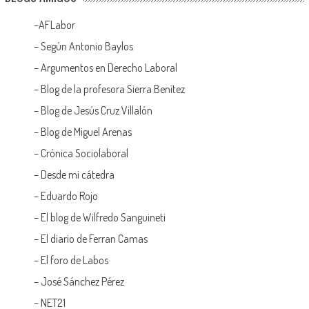
–
AFLabor
– Según Antonio Baylos
–
Argumentos en Derecho Laboral
–
Blog de la profesora Sierra Benítez
–
Blog de Jesús Cruz Villalón
–
Blog de Miguel Arenas
–
Crónica Sociolaboral
–
Desde mi cátedra
–
Eduardo Rojo
–
El blog de Wilfredo Sanguineti
–
El diario de Ferran Camas
–
El foro de Labos
–
José Sánchez Pérez
–
NET21