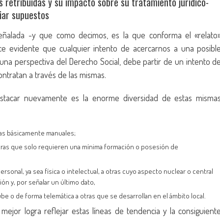
s retribuidas y su impacto sobre su tratamiento jurídico-
ciar supuestos
señalada -y que como decimos, es la que conforma el «relato
ce evidente que cualquier intento de acercarnos a una posibl
 una perspectiva del Derecho Social, debe partir de un intento d
ontratan a través de las mismas.
stacar nuevamente es la enorme diversidad de estas misma
ras básicamente manuales;
 otras que solo requieren una mínima formación o posesión de
sonal, ya sea física o intelectual, a otras cuyo aspecto nuclear o central
n y, por señalar un último dato,
e o de forma telemática a otras que se desarrollan en el ámbito local.
mejor logra reflejar estas líneas de tendencia y la consiguient