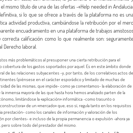
 el mismo título de una de las ofertas -«Help needed in Andalucia
definitiva, si lo que se ofrece a través de la plataforma no es un
tica actividad productiva, cambiándose la retribución por el mer
 aparente encuadramiento en una plataforma de trabajos amistoso
 correcta calificación como lo que realmente son: segurament
al Derecho laboral.
tos más problemáticos al presuponer una cierta retribución para el
s o cobertura de los gastos soportados por aquel. Es en este ámbito donde
oral de las relaciones subyacentes -y, por tanto, de los correlativos actos d
tinentes (piénsese en el carácter esporádico y limitado de muchas de
iversidad de las mismas, que impide- como ya comentamos- la elaboración de
e la inmensa mayoría de las que hasta hora hemos analizado parten de la
ónomo, limitándose la «aplicación» informática -como trasunto o
constructora» de un «mercado» que, eso sí, regula tanto en los requisitos
pia prestación- como los canales de información y valoración de los
n por clientes- e incluso de la propia permanencia o expulsión -ahora ya
, pero sobre todo del prestador del mismo.