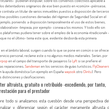
itulares- pudieran estipular; sobre los convenios colectivos aplicable a
r los detentadores originarios de ese bien puesto en «común» -piénsese,
e contrata un titular de varios inmuebles puestos a disposición de tercero
tras posibles cuestiones derivadas del régimen de Seguridad Social en el
ejemplo, poniendo a disposición temporalmente el uso de estos bienes,
colaborativo» -limpieza, por ejemplo- conexa a los mismos. Y todo ello sin
tas plataformas pudiera tener sobre el empleo de la economía «tradicional» 
aunque no el último- tema este que, evidente desborda esta primera
s en el ámbito laboral, surgen cuando lo que se pone en común o se ofrece
ervicio personal, reclame este o no algunos medios materiales. Serían, por
erpop
en el campo del transporte de pasajeros (o
Lyft
si se prefiere el
las reparaciones;
Sandeman
en los servicios de guías turísticos;
FlyCleaner
n la ayuda doméstica (un ejemplo en España
wayook
otro
Clintu
). Pero
 distinciones y clasificaciones.
er altruista, gratuito o retribuido -excediendo, por tanto,
restación para el prestador
bre todo si analizamos esta cuestión desde una perspectiva de
nalizar y diferenciar según el carácter meramente altruista 