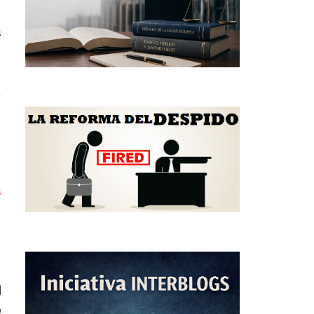
s
-
s
l
o