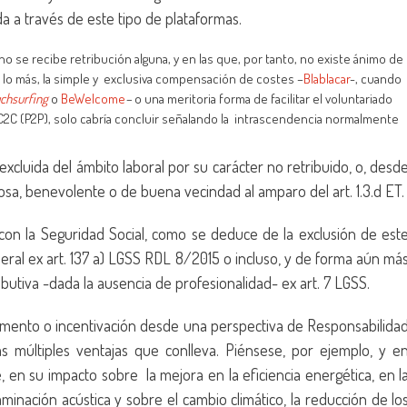
da a través de este tipo de plataformas.
no se recibe retribución alguna, y en las que, por tanto, no existe ánimo de
o lo más, la simple y exclusiva compensación de costes –
Blablacar
-, cuando
ch
surfing
o
BeWelcome
–
o una meritoria forma de facilitar el voluntariado
 C2C (P2P), solo cabría concluir señalando la intrascendencia normalmente
excluida del ámbito laboral por su carácter no retribuido, o, desd
osa, benevolente o de buena vecindad al amparo del art. 1.3.d ET.
n con la Seguridad Social, como se deduce de la exclusión de est
ral ex art. 137 a) LGSS RDL 8/2015 o incluso, y de forma aún má
ibutiva -dada la ausencia de profesionalidad- ex art. 7 LGSS.
fomento o incentivación desde una perspectiva de Responsabilida
as múltiples ventajas que conlleva. Piénsese, por ejemplo, y e
, en su impacto sobre la mejora en la eficiencia energética, en l
taminación acústica y sobre el cambio climático, la reducción de lo