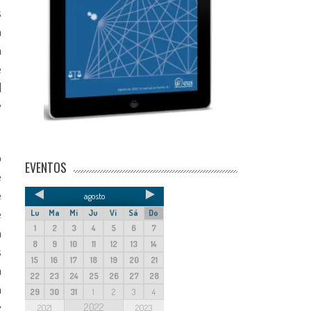
s
n
a
e
l
y
o
EVENTOS
e
e
agosto
e
Lu
Ma
Mi
Ju
Vi
Sá
Do
1
2
3
4
5
6
7
n
8
9
10
11
12
13
14
s
15
16
17
18
19
20
21
a
22
23
24
25
26
27
28
n
29
30
31
1
2
3
4
y
2022
2021
2023