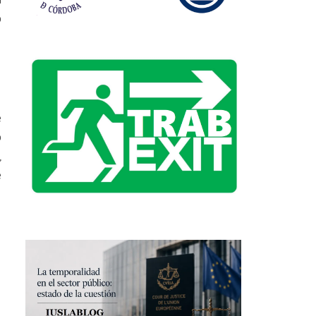
o
e
o
,
e