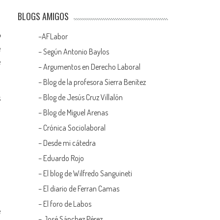
BLOGS AMIGOS
»
–
AFLabor
e
– Según Antonio Baylos
e
–
Argumentos en Derecho Laboral
–
Blog de la profesora Sierra Benítez
–
Blog de Jesús Cruz Villalón
s
–
Blog de Miguel Arenas
–
Crónica Sociolaboral
–
Desde mi cátedra
–
Eduardo Rojo
–
El blog de Wilfredo Sanguineti
–
El diario de Ferran Camas
–
El foro de Labos
e
–
José Sánchez Pérez