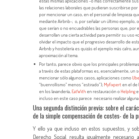
estas mismas aplicaciones -o más correctamente sus t
las relaciones laborales que pudieran suscribirse po
por mencionar un caso, en el personal de limpieza qu
mediante Airbnb-; o, por señalar un último ejemplo, o
que serían o no encuadrables las personas que, por 
desarrollan una cierta actividad para permitir su uso «
olvidar el impacto que el progresivo desarrollo de es
Airbnb y hostelería es quizás el ejemplo más calro, 
aproximación al tema.
Por tanto, parece obvio que los principales problema
a través de estas plataformas es, esencialmente, un s
mencionar sólo algunos casos, aplicaciones como
Ub
“buenrollismo” menos “estirado”);
Myfixpert
en el de 
en los lavandería,
EatWith
en restauración o
Helpling
e
incluso en este caso parece necesario realizar algunas
Una segunda distinción previa: sobre el caráct
de la simple compensación de costes- de la p
Y ello ya que incluso en estos supuestos, y so
Derecho Social, resulta igualmente necesario a