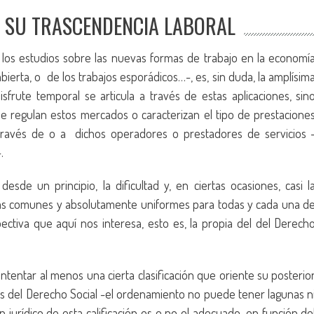
Y SU TRASCENDENCIA LABORAL
los estudios sobre las nuevas formas de trabajo en la economí
bierta, o de los trabajos esporádicos…-, es, sin duda, la amplísim
sfrute temporal se articula a través de estas aplicaciones, sin
que regulan estos mercados o caracterizan el tipo de prestacione
través de o a dichos operadores o prestadores de servicios 
.
esde un principio, la dificultad y, en ciertas ocasiones, casi l
eglas comunes y absolutamente uniformes para todas y cada una d
ectiva que aquí nos interesa, esto es, la propia del del Derech
tentar al menos una cierta clasificación que oriente su posterio
imos del Derecho Social -el ordenamiento no puede tener lagunas n
 jurídico de esta calificación es o no el adecuado, en función de