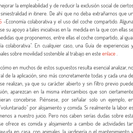
mejorar la empleabilidad y de reducir la exclusión social de cierto
a siniestralidad in itinere. De ahí que no deba extrañarnos que u
5
-Economía colaborativa y el uso del coche compartido. Algun
e su apoyo a tales iniciativas en la medida en la que con ellas s
medidas que proponemos, entre ellas el coche compartido, al igua
 colaborativa”. En cualquier caso, una Guía de experiencias 
nales sobre movilidad sostenible al trabajo en este
enlace
.
cómo en muchos de estos supuestos resulta esencial analizar, n
eral de la aplicación, sino más concretamente todas y cada una d
e realizan, ya que su carácter abierto y sin filtro previo pued
sión, aparezcan en la misma intercambios que son ciertament
dieran concebirse. Piénsese, por señalar solo un ejemplo, e
“voluntariado” por alojamiento y comida. Si realmente la labor e
 menos a nuestro juicio. Pero nos caben serías dudas sobre est
 se ofrece es comida y alojamiento a cambio de actividades ta
ayuda en casa, con animales, la jardinería o el mantenimiento 