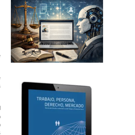
e
e
s
d
n
a
s