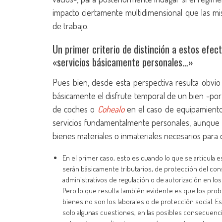
impacto ciertamente multidimensional que las 
de trabajo.
Un primer criterio de distinción a estos ef
«servicios básicamente personales…»
Pues bien, desde esta perspectiva resulta obvio
básicamente el disfrute temporal de un bien -po
de coches o
C
o
h
ealo
en el caso de equipamiento 
servicios fundamentalmente personales, aunque es
bienes materiales o inmateriales necesarios para q
En el primer caso, esto es cuando lo que se articula 
serán básicamente tributarios, de protección del con
administrativos de regulación o de autorización en lo
Pero lo que resulta también evidente es que los pro
bienes no son los laborales o de protección social. 
solo algunas cuestiones, en las posibles consecuencia