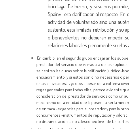
bricolage. De hecho, y si se nos permite,
Spain»- era clarificador al respecto. En 
actividad de voluntariado sino una autén
sustento, esta limitada retribución y su
o benevolentes no debieran impedir su
relaciones laborales plenamente sujetas 
En cambio, en el segundo grupo encajarían los supues
prestador del servicio que va más allá de los suplido
se centran las dudas sobre la calificación jurídico-lab
encuadramiento, y si estos son o no necesarios o per
estas actividades)-, ya que, a pesar de la extrema d
reglas generales para todas ellas, parece evidente qu
consideración del prestador de servicios como un aut
mecanismo de la entidad que la posee- a ser la mera «
de entrada -exigencias para el prestador y para la pro
concurrentes -instrumentos de reputación y valoració
no desvinculación, sino «desconexión»- de las partes