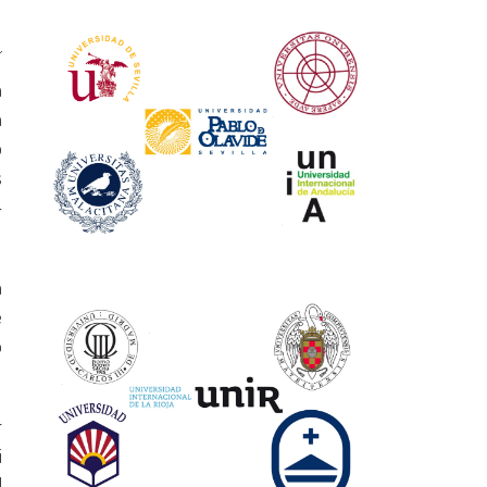
a
a
o
s
-
a
e
o
r
i
l