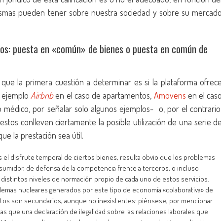
mismas pueden tener sobre nuestra sociedad y sobre su mercad
ectos: puesta en «común» de bienes o puesta en común de
 que la primera cuestión a determinar es si la plataforma ofrec
r ejemplo
Airbnb
en el caso de apartamentos,
A
movens
en el cas
médico, por señalar solo algunos ejemplos- o, por el contrario
tos conlleven ciertamente la posible utilización de una serie d
ue la prestación sea útil.
es el disfrute temporal de ciertos bienes, resulta obvio que los problemas
sumidor, de defensa de la competencia frente a terceros, o incluso
s distintos niveles de normación propio de cada uno de estos servicios.
blemas nucleares generados por este tipo de economía «colaborativa» de
Estos son secundarios, aunque no inexistentes: piénsese, por mencionar
s que una declaración de ilegalidad sobre las relaciones laborales que