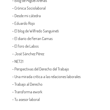
–
Blog de Miguel Arenas
–
Crónica Sociolaboral
–
Desde mi cátedra
–
Eduardo Rojo
–
El blog de Wilfredo Sanguineti
–
El diario de Ferran Camas
–
El foro de Labos
–
José Sánchez Pérez
–
NET21
–
Perspectivas del Derecho del Trabajo
–
Una mirada crítica a las relaciones laborales
–
Trabajo al Derecho
–
Transforma ework
–
Tu asesor laboral