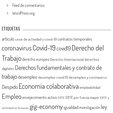
Feed de comentarios
WordPress.org
ETIQUETAS
artículo
contratos temporales
cese de actividad y covid-19
Covid-19
Derecho del
coronavirus
covid19
Trabajo
derecho europeo
Derecho Internacional
derechos
Derechos fundamentales y contrato de
digitales
trabajo
desempleo
desempleo covid 19
desempleo y coronavirus
Economía colaborativa
Despido
empleabilidad
Empleo
envejecimiento activo
ERTE por fuerza mayor
ERTE
ERTE y
gig-economy
ley
igualdad
investigación
coronavirus
Formación