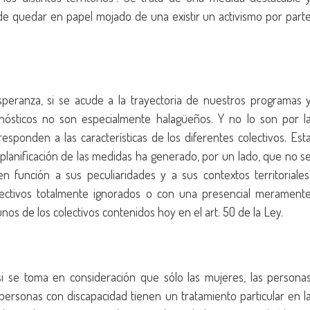
ede quedar en papel mojado de una existir un activismo por part
eranza, si se acude a la trayectoria de nuestros programas 
pronósticos no son especialmente halagüeños. Y no lo son por l
sponden a las características de los diferentes colectivos. Est
 planificación de las medidas ha generado, por un lado, que no s
n función a sus peculiaridades y a sus contextos territoriales
colectivos totalmente ignorados o con una presencial merament
os de los colectivos contenidos hoy en el art. 50 de la Ley.
i se toma en consideración que sólo las mujeres, las persona
personas con discapacidad tienen un tratamiento particular en l