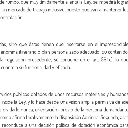
de rumbo, que muy tímidamente alienta la Ley, se impedirá logra
e un mercado de trabajo inclusivo, puesto que van a mantener lo
contratación.
as, sino que éstas tienen que insertarse en el imprescindibl
 denomina itinerario o plan personalizado adecuado. Su contenido
 regulación precedente, se contiene en el art. 56.1.c), lo qu
cuanto a su funcionalidad y eficacia.
ervicios públicos dotados de unos recursos materiales y humano
 incide la Ley, y lo hace desde una visión amplia permisiva de es
ue olvidarlo nunca, orientación- previo de la persona demandant
 como afirma taxativamente la Disposición Adicional Segunda, a la
se reconduce a una decisión política de dotación económica par