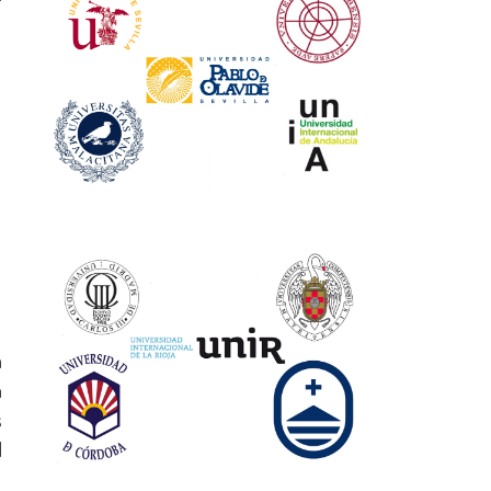
a
a
s
l