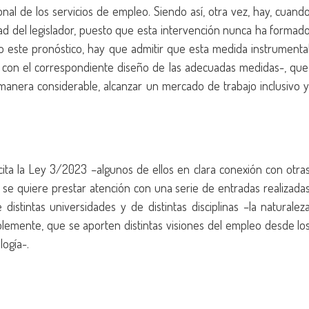
nal de los servicios de empleo. Siendo así, otra vez, hay, cuand
tad del legislador, puesto que esta intervención nunca ha formad
do este pronóstico, hay que admitir que esta medida instrumenta
o, con el correspondiente diseño de las adecuadas medidas-, que
 manera considerable, alcanzar un mercado de trabajo inclusivo y
ita la Ley 3/2023 –algunos de ellos en clara conexión con otra
s se quiere prestar atención con una serie de entradas realizada
istintas universidades y de distintas disciplinas –la naturalez
ablemente, que se aporten distintas visiones del empleo desde lo
logía-.