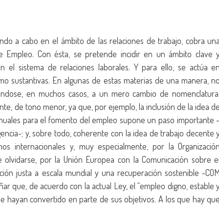
ando a cabo en el ámbito de las relaciones de trabajo, cobra un
de Empleo. Con ésta, se pretende incidir en un ámbito clave 
n el sistema de relaciones laborales. Y para ello, se actúa e
mo sustantivas. En algunas de estas materias de una manera, n
ciéndose, en muchos casos, a un mero cambio de nomenclatura
nte, de tono menor, ya que, por ejemplo, la inclusión de la idea d
anuales para el fomento del empleo supone un paso importante 
encia-; y, sobre todo, coherente con la idea de trabajo decente 
os internacionales y, muy especialmente, por la Organizació
e olvidarse, por la Unión Europea con la Comunicación sobre e
ción justa a escala mundial y una recuperación sostenible -CO
ñar que, de acuerdo con la actual Ley, el “empleo digno, estable 
 se hayan convertido en parte de sus objetivos. A los que hay qu