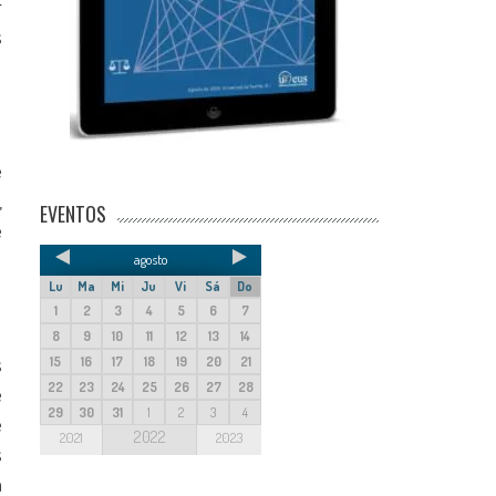
r
s
e
,
EVENTOS
e
agosto
Lu
Ma
Mi
Ju
Vi
Sá
Do
1
2
3
4
5
6
7
8
9
10
11
12
13
14
s
15
16
17
18
19
20
21
22
23
24
25
26
27
28
e
29
30
31
1
2
3
4
e
2022
2021
2023
s
a