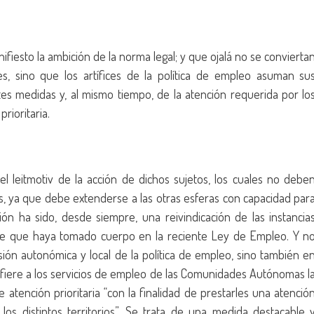
ifiesto la ambición de la norma legal; y que ojalá no se convierta
, sino que los artífices de la política de empleo asuman su
s medidas y, al mismo tiempo, de la atención requerida por lo
prioritaria.
leitmotiv de la acción de dichos sujetos, los cuales no debe
s, ya que debe extenderse a las otras esferas con capacidad par
ación ha sido, desde siempre, una reivindicación de las instancia
nte que haya tomado cuerpo en la reciente Ley de Empleo. Y n
nsión autonómica y local de la política de empleo, sino también e
onfiere a los servicios de empleo de las Comunidades Autónomas l
de atención prioritaria “con la finalidad de prestarles una atenció
 los distintos territorios”. Se trata de una medida destacable 