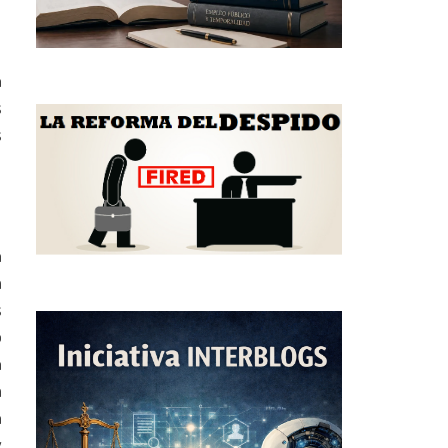
n
s
s
n
a
s
o
n
a
n
y