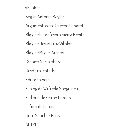
–
AFLabor
– Según Antonio Baylos
–
Argumentos en Derecho Laboral
–
Blog de la profesora Sierra Benítez
–
Blog de Jesús Cruz Villalón
–
Blog de Miguel Arenas
–
Crónica Sociolaboral
–
Desde mi cátedra
–
Eduardo Rojo
–
El blog de Wilfredo Sanguineti
–
El diario de Ferran Camas
–
El foro de Labos
–
José Sánchez Pérez
–
NET21