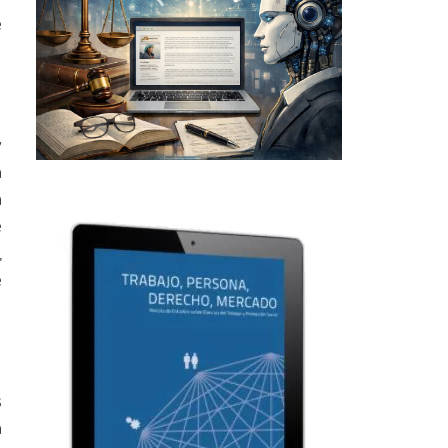
e
y
a
a
e
,
e
s
a