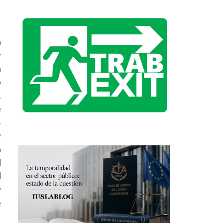
a
y
n
o
.
e
–
y
n
l
M
y
e