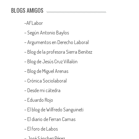
BLOGS AMIGOS
–
AFLabor
– Según Antonio Baylos
–
Argumentos en Derecho Laboral
–
Blog de la profesora Sierra Benítez
–
Blog de Jesús Cruz Villalón
–
Blog de Miguel Arenas
–
Crónica Sociolaboral
–
Desde mi cátedra
–
Eduardo Rojo
–
El blog de Wilfredo Sanguineti
–
El diario de Ferran Camas
–
El foro de Labos
–
José Sánchez Pérez