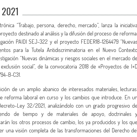
 2021
rónica “Trabajo, persona, derecho, mercado”, lanza la iniciativ
oyecto destinado al análisis y la difusión del proceso de reforma
stigación PAIDI SEJ-322 y el proyecto FEDER18-1264479 “Nueva
entos para la Tutela Antidiscriminatoria en el Nuevo Context
vestigación “Nuevas dinámicas y riesgos sociales en el mercado d
y exclusión social”, de la convocatoria 2018 de «Proyectos de I+
794-B-C31.
ción de un amplio abanico de interesados materiales, lecturas
de reforma laboral en curso y los cambios que introduce. En u
creto-Ley 32/2021, analizándolo con un grado progresivo d
endo de tiempo y de materiales de apoyo, doctrinales 
rarán los otros procesos de cambio, los ya producidos y los qu
cer una visión completa de las transformaciones del Derecho de