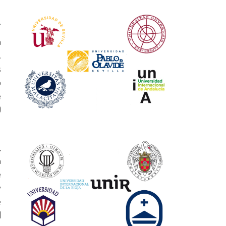
a
.
s
o
e
D
,
n
e
y
e
l