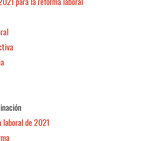
2021 para la reforma laboral
ral
ctiva
na
inación
a laboral de 2021
orma