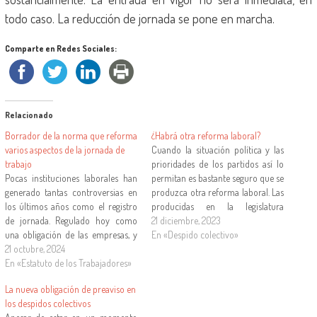
todo caso. La reducción de jornada se pone en marcha.
Comparte en Redes Sociales:
Relacionado
Borrador de la norma que reforma
¿Habrá otra reforma laboral?
varios aspectos de la jornada de
Cuando la situación política y las
trabajo
prioridades de los partidos así lo
Pocas instituciones laborales han
permitan es bastante seguro que se
generado tantas controversias en
produzca otra reforma laboral. Las
los últimos años como el registro
producidas en la legislatura
de jornada. Regulado hoy como
anterior estaban en gran medida
21 diciembre, 2023
una obligación de las empresas, y
comprometidas por el
En «Despido colectivo»
como un verdadero derecho de las
21 octubre, 2024
Componente 23 del Plan de
personas que trabajan, es una
En «Estatuto de los Trabajadores»
Recuperación, Transformación y
buena muestra de cómo operan
Resiliencia. Las que se prevén para
La nueva obligación de preaviso en
los sistemas jurídicos como el
la…
los despidos colectivos
nuestro, complejos y multinivel.…