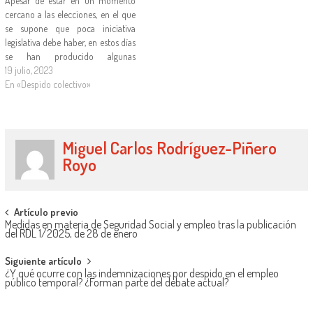
Apesar de estar en un momento
cercano a las elecciones, en el que
se supone que poca iniciativa
legislativa debe haber, en estos días
se han producido algunas
reformas en el Derecho del Trabajo
19 julio, 2023
de indudable impacto. En algunos
En «Despido colectivo»
casos la justificación es la
necesidad de trasponer normas de
la…
Miguel Carlos Rodríguez-Piñero
Royo
Artículo previo
Medidas en materia de Seguridad Social y empleo tras la publicación
del RDL 1/2025, de 28 de enero
Siguiente artículo
¿Y qué ocurre con las indemnizaciones por despido en el empleo
público temporal? ¿Forman parte del debate actual?