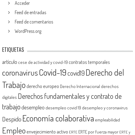
Acceder
Feed de entradas
Feed de comentarios
WordPress.org
ETIQUETAS
artículo
contratos temporales
cese de actividad y covid-19
Covid-19
Derecho del
coronavirus
covid19
Trabajo
derecho europeo
Derecho Internacional
derechos
Derechos fundamentales y contrato de
digitales
trabajo
desempleo
desempleo covid 19
desempleo y coronavirus
Economía colaborativa
Despido
empleabilidad
Empleo
envejecimiento activo
ERTE por fuerza mayor
ERTE
ERTE y