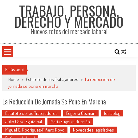
TRABAJO, PERSONA,
DERECHO Y MERCADO
Nuevos retos del mercado laboral
Estás aquí
Home
>
Estatuto de los Trabajadores
>
La reducción de
jornada se pone en marcha
La Reducción De Jornada Se Pone En Marcha
Estatuto de los Trabajadores
Eugenia Guzmán
Iuslablog
Julio Calvo Eguizabal
María Eugenia Guzmán
Miguel C. Rodríguez-Piñero Royo
Novedades legislativas