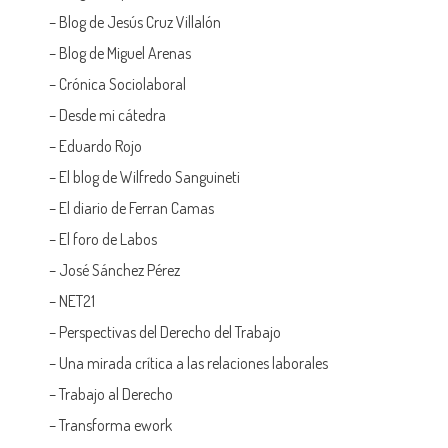
–
Blog de Jesús Cruz Villalón
–
Blog de Miguel Arenas
–
Crónica Sociolaboral
–
Desde mi cátedra
–
Eduardo Rojo
–
El blog de Wilfredo Sanguineti
–
El diario de Ferran Camas
–
El foro de Labos
–
José Sánchez Pérez
–
NET21
–
Perspectivas del Derecho del Trabajo
–
Una mirada crítica a las relaciones laborales
–
Trabajo al Derecho
–
Transforma ework