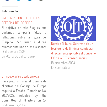
Relacionado
PRESENTACIÓN DEL BLOG LA
REFORMA DEL DESPIDO
El objetivo de este Blog es que
podamos compartir ideas y
reflexiones sobre la figura del
“Despido”. Sin lugar a dudas,
Nuestro Tribunal Supremo da un
estamos ante una de las cuestiones
fuerte giro de timón al considerar
más controvertidas en el ámbito
18 diciembre, 2024
directamente aplicable el Convenio
de las Relaciones Laborales de
En «Carta Social Europea»
158 de la OIT: consecuencias
cualquier ordenamiento jurídico
18 diciembre, 2024
de cualquier país. Es común ver,
En «contratos»
cada cierto tiempo, en…
Un nuevo aviso desde Europa
Hace justo un mes el Comité de
Ministros del Consejo de Europa
requirió a España (Complaint No.
207/2022. Adopted by the
Committee of Ministers on 27
November 2024 at the
27 diciembre, 2024