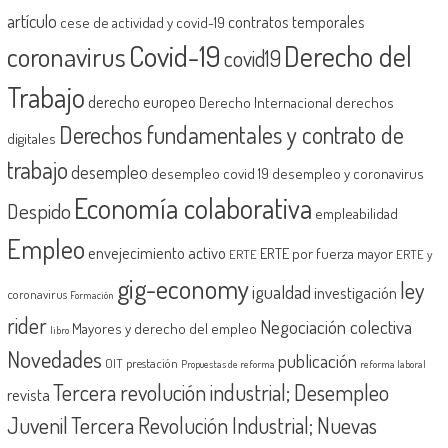
artículo
contratos temporales
cese de actividad y covid-19
Covid-19
Derecho del
coronavirus
covid19
Trabajo
derecho europeo
Derecho Internacional
derechos
Derechos fundamentales y contrato de
digitales
trabajo
desempleo
desempleo covid 19
desempleo y coronavirus
Economía colaborativa
Despido
empleabilidad
Empleo
envejecimiento activo
ERTE por fuerza mayor
ERTE
ERTE y
gig-economy
ley
igualdad
investigación
coronavirus
Formación
rider
Negociación colectiva
Mayores y derecho del empleo
libro
Novedades
publicación
OIT
prestación
Propuestas de reforma
reforma laboral
Tercera revolución industrial; Desempleo
revista
Juvenil
Tercera Revolución Industrial; Nuevas