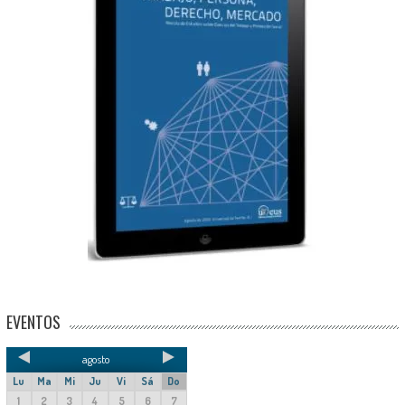
EVENTOS
agosto
Lu
Ma
Mi
Ju
Vi
Sá
Do
1
2
3
4
5
6
7