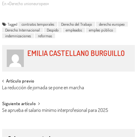
1513h meeting of the Ministers'
En «Derecho unioneuropeo»
Deputies), la adopción de alguna
actuación sobre el cumplimiento
de la Resolución del Comité
Tagged
contratos temporales
Derecho del Trabajo
derecho europeo
Europeo de…
Derecho Internacional
Despido
empleados
empleo público
indemnizaciones
reformas
EMILIA CASTELLANO BURGUILLO
Artículo previo
La reducción de jornada se pone en marcha
Siguiente artículo
Se aprueba el salario mínimo interprofesional para 2025