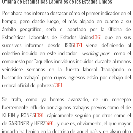
Oficina de Estadísticas Laborales de los Estados Unidos
Por ahora nos interesa destacar cómo el primer indicador en el
tiempo, pero desde luego, el más alejado en cuanto a su
ámbito geográfico, sería el aportado por la Oficina de
Estadísticas Laborales de Estados Unidos
[36]
que en sus
sucesivos informes desde 1996
[37]
viene definiendo al
colectivo incluido en este indicador –
working poor
– como el
compuesto por “aquellos individuos incluidos durante al menos
veintisiete semanas en la fuerza laboral (trabajando o
buscando trabajo), pero cuyos ingresos están por debajo del
umbral oficial de pobreza
[38]
.
Se trata, como ya hemos avanzado, de un concepto
fuertemente influido por algunos trabajos previos como el de
KLEIN y RONES
[39]
-rápidamente seguido por otros como el
de GARDNER y HERZ
[40]
– y que es, obviamente, el que mayor
impacto ha tenido en la doctrina de aquel país y en algún otro