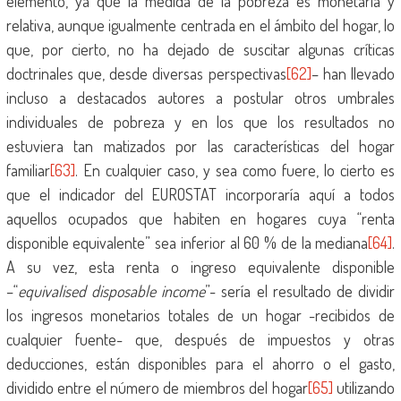
elemento, ya que la medida de la pobreza es monetaria y
relativa, aunque igualmente centrada en el ámbito del hogar, lo
que, por cierto, no ha dejado de suscitar algunas críticas
doctrinales que, desde diversas perspectivas
[62]
– han llevado
incluso a destacados autores a postular otros umbrales
individuales de pobreza y en los que los resultados no
estuviera tan matizados por las características del hogar
familiar
[63]
. En cualquier caso, y sea como fuere, lo cierto es
que el indicador del EUROSTAT incorporaría aquí a todos
aquellos ocupados que habiten en hogares cuya “renta
disponible equivalente” sea inferior al 60 % de la mediana
[64]
.
A su vez, esta renta o ingreso equivalente disponible
–“
equivalised disposable income
”- sería el resultado de dividir
los ingresos monetarios totales de un hogar -recibidos de
cualquier fuente- que, después de impuestos y otras
deducciones, están disponibles para el ahorro o el gasto,
dividido entre el número de miembros del hogar
[65]
utilizando