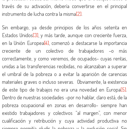
través de su activación, debería convertirse en el principal
instrumento de lucha contra la misma
[2]
.
Sin embargo, ya desde principios de los años setenta en
Estados Unidos
[3]
, y más tarde, aunque con creciente fuerza,
en la Unión Europea
[4]
, comenzó a destacarse la importancia
creciente de un colectivo de trabajadores –o más
correctamente, y como veremos, de ocupados- cuyas rentas,
unidas a las transferencias recibidas, no alcanzaban a superar
el umbral de la pobreza o a evitar la aparición de carencias
materiales graves o incluso severas. Obviamente, la existencia
de este tipo de trabajos no era una novedad en Europa
[5]
.
Dentro de nuestras sociedades –por no hablar, claro está, de la
pobreza ocupacional en zonas en desarrollo- siempre han
existido trabajadores y colectivos “al margen”, con menor
cualificación y retribución y cuya actividad productiva no
siempre permitía eludir la pobreza y la exclusión social. Sin