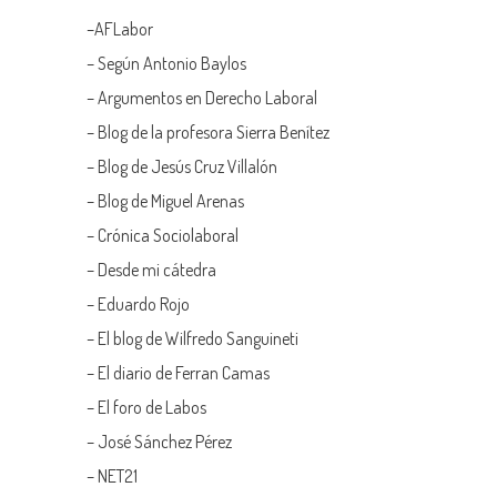
–
AFLabor
– Según Antonio Baylos
–
Argumentos en Derecho Laboral
–
Blog de la profesora Sierra Benítez
–
Blog de Jesús Cruz Villalón
–
Blog de Miguel Arenas
–
Crónica Sociolaboral
–
Desde mi cátedra
–
Eduardo Rojo
–
El blog de Wilfredo Sanguineti
–
El diario de Ferran Camas
–
El foro de Labos
–
José Sánchez Pérez
–
NET21