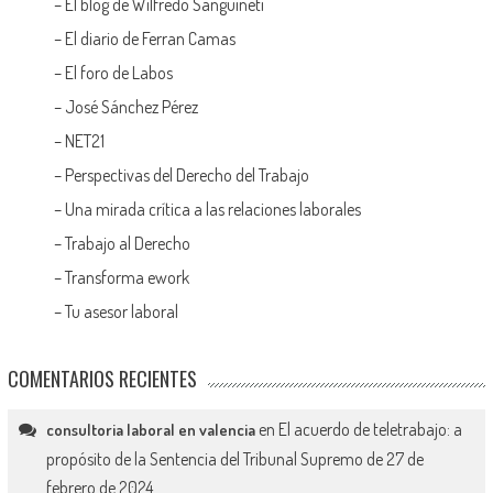
–
El blog de Wilfredo Sanguineti
–
El diario de Ferran Camas
–
El foro de Labos
–
José Sánchez Pérez
–
NET21
–
Perspectivas del Derecho del Trabajo
–
Una mirada crítica a las relaciones laborales
–
Trabajo al Derecho
–
Transforma ework
–
Tu asesor laboral
COMENTARIOS RECIENTES
en
El acuerdo de teletrabajo: a
consultoria laboral en valencia
propósito de la Sentencia del Tribunal Supremo de 27 de
febrero de 2024