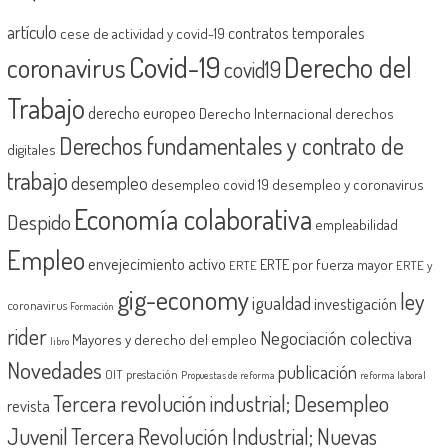
artículo
contratos temporales
cese de actividad y covid-19
Covid-19
Derecho del
coronavirus
covid19
Trabajo
derecho europeo
Derecho Internacional
derechos
Derechos fundamentales y contrato de
digitales
trabajo
desempleo
desempleo covid 19
desempleo y coronavirus
Economía colaborativa
Despido
empleabilidad
Empleo
envejecimiento activo
ERTE por fuerza mayor
ERTE
ERTE y
gig-economy
ley
igualdad
investigación
coronavirus
Formación
rider
Negociación colectiva
Mayores y derecho del empleo
libro
Novedades
publicación
OIT
prestación
Propuestas de reforma
reforma laboral
Tercera revolución industrial; Desempleo
revista
Juvenil
Tercera Revolución Industrial; Nuevas