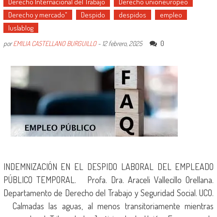
Derecho Internacional del Trabajo
Derecho unioneuropeo
Derecho y mercado"
Despido
despidos
empleo
Iuslablog
0
por
EMILIA CASTELLANO BURGUILLO
-
12 febrero, 2025
INDEMNIZACIÓN EN EL DESPIDO LABORAL DEL EMPLEADO
PÚBLICO TEMPORAL. Profa. Dra. Araceli Vallecillo Orellana.
Departamento de Derecho del Trabajo y Seguridad Social. UCO.
Calmadas las aguas, al menos transitoriamente mientras