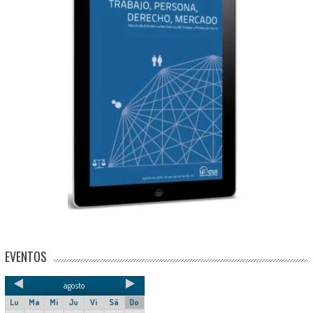
EVENTOS
agosto
Lu
Ma
Mi
Ju
Vi
Sá
Do