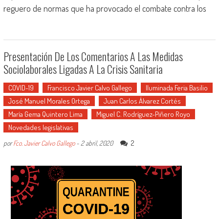
reguero de normas que ha provocado el combate contra los
Presentación De Los Comentarios A Las Medidas
Sociolaborales Ligadas A La Crisis Sanitaria
COVID-19
Francisco Javier Calvo Gallego
Iluminada Feria Basilio
José Manuel Morales Ortega
Juan Carlos Álvarez Cortés
María Gema Quintero Lima
Miguel C. Rodríguez-Piñero Royo
Novedades legislativas
2
por
Fco. Javier Calvo Gallego
-
2 abril, 2020