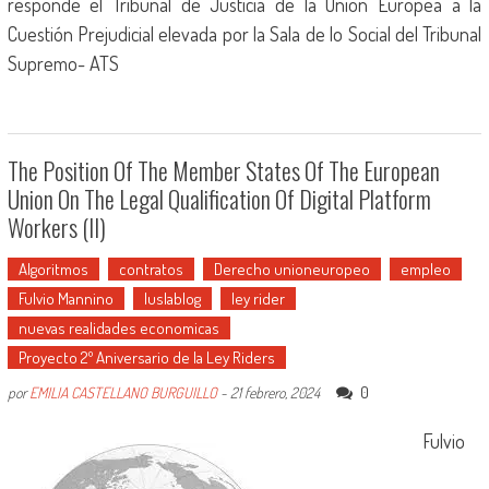
responde el Tribunal de Justicia de la Unión Europea a la
Cuestión Prejudicial elevada por la Sala de lo Social del Tribunal
Supremo- ATS
The Position Of The Member States Of The European
Union On The Legal Qualification Of Digital Platform
Workers (II)
Algoritmos
contratos
Derecho unioneuropeo
empleo
Fulvio Mannino
Iuslablog
ley rider
nuevas realidades economicas
Proyecto 2º Aniversario de la Ley Riders
0
por
EMILIA CASTELLANO BURGUILLO
-
21 febrero, 2024
Fulvio