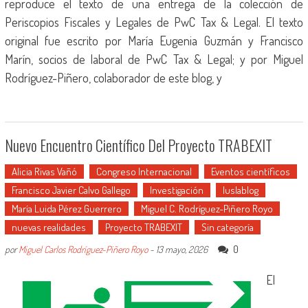
reproduce el texto de una entrega de la colección de
Periscopios Fiscales y Legales de PwC Tax & Legal. El texto
original fue escrito por María Eugenia Guzmán y Francisco
Marín, socios de laboral de PwC Tax & Legal; y por Miguel
Rodríguez-Piñero, colaborador de este blog, y
Nuevo Encuentro Científico Del Proyecto TRABEXIT
Alicia Rivas Vañó
Congreso Internacional
Eventos científicos
Francisco Javier Calvo Gallego
Investigación
Iuslablog
María Luida Pérez Guerrero
Miguel C. Rodríguez-Piñero Royo
nuevas realidades
Proyecto TRABEXIT
Sin categoría
0
por
Miguel Carlos Rodríguez-Piñero Royo
-
13 mayo, 2026
El