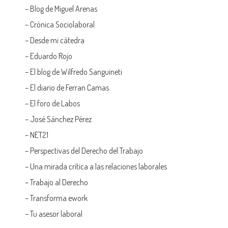
–
Blog de Miguel Arenas
–
Crónica Sociolaboral
–
Desde mi cátedra
–
Eduardo Rojo
–
El blog de Wilfredo Sanguineti
–
El diario de Ferran Camas
–
El foro de Labos
–
José Sánchez Pérez
–
NET21
–
Perspectivas del Derecho del Trabajo
–
Una mirada crítica a las relaciones laborales
–
Trabajo al Derecho
–
Transforma ework
–
Tu asesor laboral