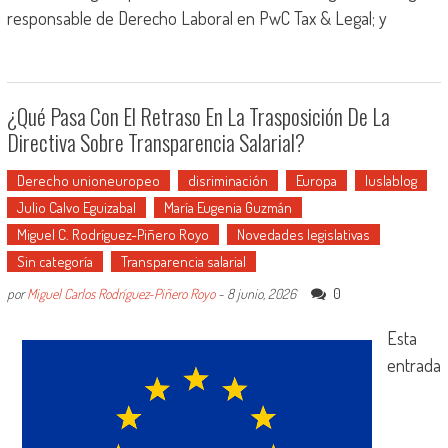
responsable de Derecho Laboral en PwC Tax & Legal; y
¿Qué Pasa Con El Retraso En La Trasposición De La
Directiva Sobre Transparencia Salarial?
Derecho unioneuropeo
disriminación
Europa
Iuslablog
Julio Calvo Eguizabal
María Eugenia Guzmán
Miguel C. Rodríguez-Piñero Royo
Novedades legislativas
Sin categoría
Transparencia salarial
0
por
Miguel Carlos Rodríguez-Piñero Royo
-
8 junio, 2026
Esta
entrada