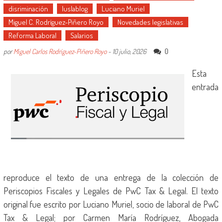
disriminación
Iuslablog
Luciano Muriel
Miguel C. Rodríguez-Piñero Royo
Novedades legislativas
Reforma Laboral
Salarios
0
por
Miguel Carlos Rodríguez-Piñero Royo
-
10 julio, 2026
Esta
entrada
reproduce el texto de una entrega de la colección de
Periscopios Fiscales y Legales de PwC Tax & Legal. El texto
original fue escrito por Luciano Muriel, socio de laboral de PwC
Tax & Legal; por Carmen María Rodríguez, Abogada