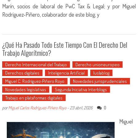
Marín, socios de laboral de PwC Tax & Legal; y por Miguel
Rodríguez-Piñero, colaborador de este blog, y
¿Qué Ha Pasado Todo Este Tiempo Con El Derecho Del
Trabajo Algorítmico?
Derecho Internacional del Trabajo
Derecho unioneuropeo
Derechos digitales
Inteligencia Artificial
Iuslablog
Miguel C. Rodríguez-Piñero Royo
Novedades jurisprudenciales
Novedades legislativas
Segunda Iniciativa Interblogs
Trabajo en plataformas digitales
0
por
Miguel Carlos Rodríguez-Piñero Royo
-
23 abril, 2026
Miguel