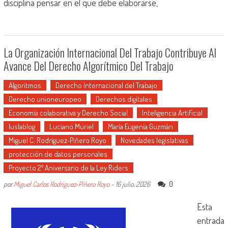
disciplina pensar en el que debe elaborarse,
La Organización Internacional Del Trabajo Contribuye Al
Avance Del Derecho Algorítmico Del Trabajo
Algoritmos
Derecho Internacional del Trabajo
Derecho unioneuropeo
Derechos digitales
Economía colaborativa y Derecho Social
Inteligencia Artificial
Iuslablog
Luciano Muriel
María Eugenia Guzmán
Miguel C. Rodríguez-Piñero Royo
Novedades legislativas
protección de datos personales
Proyecto 2º Aniversario de la Ley Riders
0
por
Miguel Carlos Rodríguez-Piñero Royo
-
16 julio, 2026
Esta
entrada