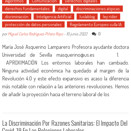
Algoritmos
Comunicación
Derechos digitales
derechos fundamentales
digital
discriminaciones atipicas
disriminación
Inteligencia Artificial
Iuslablog
ley rider
protección de datos personales
Regolamento Europeo sulla IA
0
por
Miguel Carlos Rodríguez-Piñero Royo
-
10 junio, 2022
María José Asquerino Lamparero Profesora ayudante doctora
Universidad de Sevilla masquerino@us.es 1.
APROXIMACIÓN Los entornos laborales han cambiado.
Ninguna actividad económica ha quedado al margen de la
Revolución 4.0 y este efecto expansivo es acaso la diferencia
más notable con relación a las anteriores revoluciones. Hemos
de añadir la proyección hacia el terreno laboral de los
La Discriminación Por Razones Sanitarias: El Impacto Del
Covid-19 En Las Relaciones Laborales