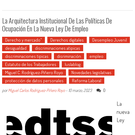
La Arquitectura Institucional De Las Políticas De
Ocupación En La Nueva Ley De Empleo
Derecho y mercado"
Derechos digitales
Desempleo Juvenil
desigualdad
discriminaciones atipicas
discriminaciones tipicas
disriminación
empleo
Estatuto de los Trabajadores
Iuslablog
Miguel C. Rodríguez-Piñero Royo
Novedades legislativas
protección de datos personales
Reforma Laboral
0
por
Miguel Carlos Rodríguez-Piñero Royo
-
10 marzo, 2023
La
nueva
Ley