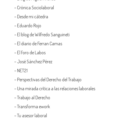
–
Crónica Sociolaboral
–
Desde mi cátedra
–
Eduardo Rojo
–
El blog de Wilfredo Sanguineti
–
El diario de Ferran Camas
–
El foro de Labos
–
José Sánchez Pérez
–
NET21
–
Perspectivas del Derecho del Trabajo
–
Una mirada crítica a las relaciones laborales
–
Trabajo al Derecho
–
Transforma ework
–
Tu asesor laboral