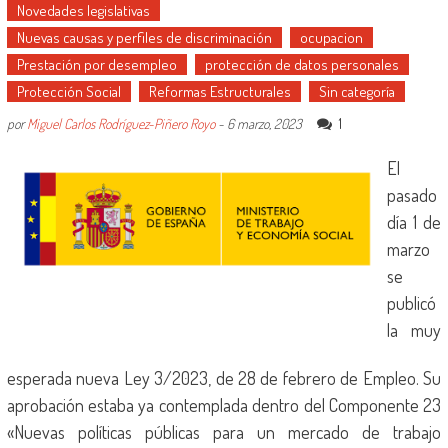
Novedades legislativas
Nuevas causas y perfiles de discriminación
ocupacion
Prestación por desempleo
protección de datos personales
Protección Social
Reformas Estructurales
Sin categoría
1
por
Miguel Carlos Rodríguez-Piñero Royo
-
6 marzo, 2023
El
pasado
día 1 de
marzo
se
publicó
la muy
esperada nueva Ley 3/2023, de 28 de febrero de Empleo. Su
aprobación estaba ya contemplada dentro del Componente 23
«Nuevas políticas públicas para un mercado de trabajo