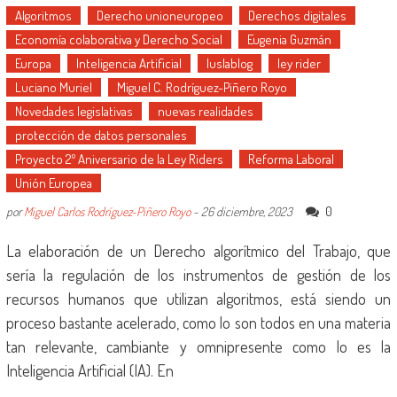
Algoritmos
Derecho unioneuropeo
Derechos digitales
Economía colaborativa y Derecho Social
Eugenia Guzmán
Europa
Inteligencia Artificial
Iuslablog
ley rider
Luciano Muriel
Miguel C. Rodríguez-Piñero Royo
Novedades legislativas
nuevas realidades
protección de datos personales
Proyecto 2º Aniversario de la Ley Riders
Reforma Laboral
Unión Europea
0
por
Miguel Carlos Rodríguez-Piñero Royo
-
26 diciembre, 2023
La elaboración de un Derecho algorítmico del Trabajo, que
sería la regulación de los instrumentos de gestión de los
recursos humanos que utilizan algoritmos, está siendo un
proceso bastante acelerado, como lo son todos en una materia
tan relevante, cambiante y omnipresente como lo es la
Inteligencia Artificial (IA). En