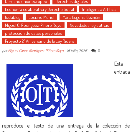
Derecho unioneuropeo
Derechos digitales
Economía colaborativa y Derecho Social
Inteligencia Artificial
Iuslablog
Luciano Muriel
María Eugenia Guzmán
Miguel C. Rodríguez-Piñero Royo
Novedades legislativas
protección de datos personales
Proyecto 2º Aniversario de la Ley Riders
0
por
Miguel Carlos Rodríguez-Piñero Royo
-
16 julio, 2026
Esta
entrada
reproduce el texto de una entrega de la colección de