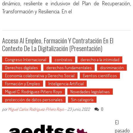
dinámico, resiliente e inclusivo» del Plan de Recuperación,
Transformación y Resiliencia. En el
Acceso Al Empleo, Formación Y Contratación En El
Contexto De La Digitalización (presentación)
Congreso Internacional
contratos
derecho a la intimidad
Derechos digitales
derechos fundamentales
disriminación
Economía colaborativa y Derecho Social
Eventos científicos
Formación y Empleo
Inteligencia Artificial
Miguel C. Rodríguez-Piñero Royo
Novedades legislativas
protección de datos personales
Sin categoría
0
por
Miguel Carlos Rodríguez-Piñero Royo
-
23 junio, 2022
El
pasado