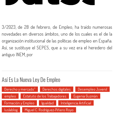
3/2023, de 28 de febrero, de Empleo, ha traído numerosas
novedades en diversos ámbitos, uno de los cuales es el de la
organización institucional de las políticas de empleo en España.
Así, se sustituye el SEPES, que a su vez era el heredero del
antiguo INEM, por
Así Es La Nueva Ley De Empleo
Derecho y mercado"
Derechos digitales
Desempleo Juvenil
empleo
Estatuto de los Trabajadores
Eugenia Guzmán
Formación y Empleo
Igualdad
Inteligencia Artificial
Iuslablog
Miguel C. Rodríguez-Piñero Royo