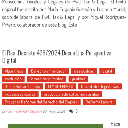
Periscopios Fiscales y Legales de PwC Tax & Legal. El texto
original fue escrito por María Eugenia Guzmán y Luciano Muriel,
socio de laboral de PwC Tax & Legal; y por Miguel Rodríguez-
Piñero, colaborador de este blog. Este
El Real Decreto 438/2024 Desde Una Perspectiva
Digital
Algoritmos
Derecho y mercado"
desigualdad
digital
evolución
Formación y Empleo
Igualdad
Jaime Román Lemos
LEY DE EMPLEO
Novedades legislativas
nuevas realidades
protección de datos personales
Proyecto Reforma del Derecho del Empleo
Reforma Laboral
0
por
Jaime Román Lemos
-
29 mayo, 2024
Hace