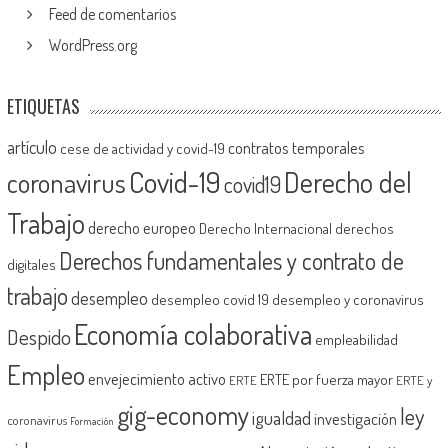
Feed de comentarios
WordPress.org
ETIQUETAS
artículo
contratos temporales
cese de actividad y covid-19
Covid-19
Derecho del
coronavirus
covid19
Trabajo
derecho europeo
Derecho Internacional
derechos
Derechos fundamentales y contrato de
digitales
trabajo
desempleo
desempleo covid 19
desempleo y coronavirus
Economía colaborativa
Despido
empleabilidad
Empleo
envejecimiento activo
ERTE por fuerza mayor
ERTE
ERTE y
gig-economy
ley
igualdad
investigación
coronavirus
Formación