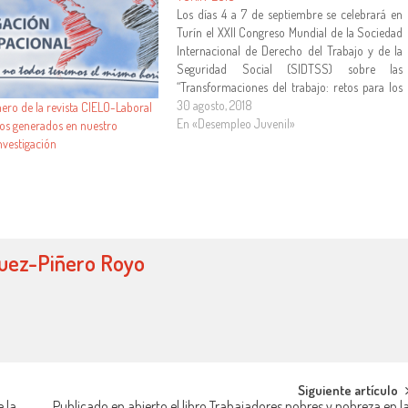
Los días 4 a 7 de septiembre se celebrará en
Turín el XXII Congreso Mundial de la Sociedad
Internacional de Derecho del Trabajo y de la
Seguridad Social (SIDTSS) sobre las
“Transformaciones del trabajo: retos para los
sistemas nacionales de derecho del trabajo y
30 agosto, 2018
ero de la revista CIELO-Laboral
de la seguridad social”. Un enlace a la…
En «Desempleo Juvenil»
jos generados en nuestro
nvestigación
guez-Piñero Royo
Siguiente artículo
 la
Publicado en abierto el libro Trabajadores pobres y pobreza en l