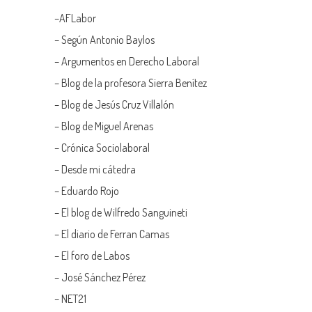
–
AFLabor
– Según Antonio Baylos
–
Argumentos en Derecho Laboral
–
Blog de la profesora Sierra Benítez
–
Blog de Jesús Cruz Villalón
–
Blog de Miguel Arenas
–
Crónica Sociolaboral
–
Desde mi cátedra
–
Eduardo Rojo
–
El blog de Wilfredo Sanguineti
–
El diario de Ferran Camas
–
El foro de Labos
–
José Sánchez Pérez
–
NET21