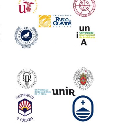
0
e
a
s