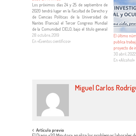
Los próximos días 24 y 25 de septiembre de
2020 tendrá lugar en la Facultad de Derecho y
de Ciencias Políticas de la Universidad de
Nantes (Francia) el Tercer Congreso Mundial
de la Comunidad CIELO, bajo el título general
EL TRABAJO GLOBALIZADO ¿QUÉ PAPEL
28 octubre, 2019
El último núm
DESEMPEÑAN LAS EMPRESAS, LOS
En «Eventos científicos»
publica traba
TRABAJADORES, LAS…
proyecto de i
30 abril, 2022
En «Alcohol»
Miguel Carlos Rodrí
Artículo previo
El Diario «20 Minutos» analiza los problemas laborales de