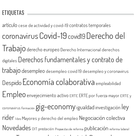
ETIQUETAS
artículo
contratos temporales
cese de actividad y covid-19
Covid-19
Derecho del
coronavirus
covid19
Trabajo
derecho europeo
Derecho Internacional
derechos
Derechos fundamentales y contrato de
digitales
trabajo
desempleo
desempleo covid 19
desempleo y coronavirus
Economía colaborativa
Despido
empleabilidad
Empleo
envejecimiento activo
ERTE por fuerza mayor
ERTE
ERTE y
gig-economy
ley
igualdad
investigación
coronavirus
Formación
rider
Negociación colectiva
Mayores y derecho del empleo
libro
Novedades
publicación
OIT
prestación
Propuestas de reforma
reforma laboral