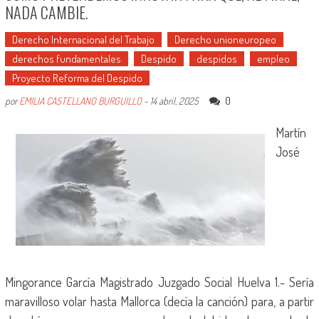
NADA CAMBIE.
Derecho Internacional del Trabajo
Derecho unioneuropeo
derechos fundamentales
Despido
despidos
empleo
Proyecto Reforma del Despido
0
por
EMILIA CASTELLANO BURGUILLO
-
14 abril, 2025
Martín
José
Mingorance García Magistrado Juzgado Social Huelva 1.- Sería
maravilloso volar hasta Mallorca (decía la canción) para, a partir