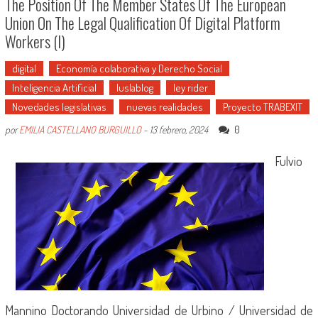
The Position Of The Member States Of The European
Union On The Legal Qualification Of Digital Platform
Workers (I)
digital
Economía colaborativa y Derecho Social
Inteligencia Artificial
Iuslablog
ley rider
Novedades legislativas
nuevas realidades
Proyecto TRABEXIT
0
por
EMILIA CASTELLANO BURGUILLO
-
13 febrero, 2024
Fulvio
Mannino Doctorando Universidad de Urbino / Universidad de