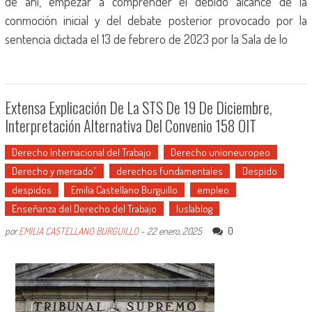
de ahí, empezar a comprender el debido alcance de la
conmoción inicial y del debate posterior provocado por la
sentencia dictada el 13 de febrero de 2023 por la Sala de lo
Extensa Explicación De La STS De 19 De Diciembre,
Interpretación Alternativa Del Convenio 158 OIT
Derecho Internacional del Trabajo
Derecho unioneuropeo
Derecho y mercado"
derechos fundamentales
Despido
despidos
Emilia Castellano Burguillo
empleo
Enseñanza del Derecho del Trabajo
Iuslablog
0
por
EMILIA CASTELLANO BURGUILLO
-
22 enero, 2025