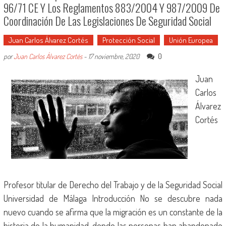
96/71 CE Y Los Reglamentos 883/2004 Y 987/2009 De
Coordinación De Las Legislaciones De Seguridad Social
Juan Carlos Álvarez Cortés
Protección Social
Unión Europea
0
por
Juan Carlos Álvarez Cortés
-
17 noviembre, 2020
Juan
Carlos
Álvarez
Cortés
Profesor titular de Derecho del Trabajo y de la Seguridad Social
Universidad de Málaga Introducción No se descubre nada
nuevo cuando se afirma que la migración es un constante de la
historia de la humanidad, donde las personas han abandonado