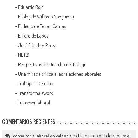
–
Eduardo Rojo
–
El blog de Wilfredo Sanguineti
–
El diario de Ferran Camas
–
El foro de Labos
–
José Sánchez Pérez
–
NET21
–
Perspectivas del Derecho del Trabajo
–
Una mirada crítica a las relaciones laborales
–
Trabajo al Derecho
–
Transforma ework
–
Tu asesor laboral
COMENTARIOS RECIENTES
en
El acuerdo de teletrabajo: a
consultoria laboral en valencia