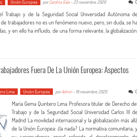
es
Unión Europea
por
Carolina Gala
-
23 noviembre, 2020
el Trabajo y de la Seguridad Social Universidad Autónoma d
l de trabajadores no es un fenómeno nuevo, pero, sin duda, se h
s, y en ello ha influido, de una forma relevante, la globalización
abajadores Fuera De La Unión Europea: Aspectos
ero Lima
Unión Europea
por
Admin
-
19 noviembre, 2020
María Gema Quintero Lima Profesora titular de Derecho de
Trabajo y de la Seguridad Social Universidad Carlos III d
Madrid La movilidad internacional y la globalización más all
de la Unión Europea: ¿la nada? La normativa comunitaria, 
su jurisprudencia aneja1 referida al desplazamiento d