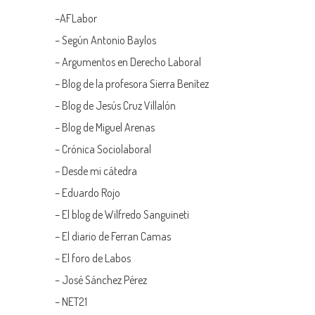
–
AFLabor
– Según Antonio Baylos
–
Argumentos en Derecho Laboral
–
Blog de la profesora Sierra Benítez
–
Blog de Jesús Cruz Villalón
–
Blog de Miguel Arenas
–
Crónica Sociolaboral
–
Desde mi cátedra
–
Eduardo Rojo
–
El blog de Wilfredo Sanguineti
–
El diario de Ferran Camas
–
El foro de Labos
–
José Sánchez Pérez
–
NET21