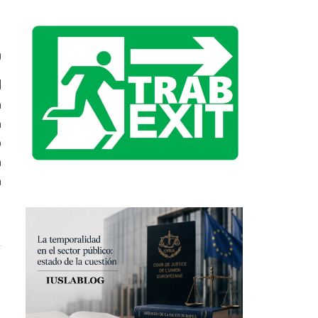
0
l
a
n
o
a
a