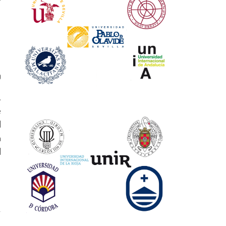
0
.
e
l
n
l