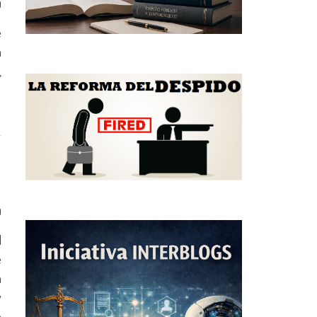
0
e
a
,
0
l
e
á
y
e