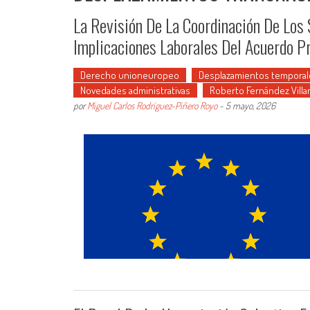
La Revisión De La Coordinación De Los
Implicaciones Laborales Del Acuerdo P
Derecho unioneuropeo
Desplazamientos temporal
Novedades administrativas
Roberto Fernández Villa
por
Miguel Carlos Rodríguez-Piñero Royo
-
5 mayo, 2026