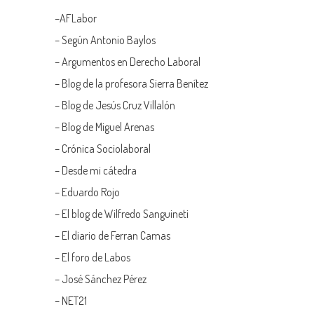
–
AFLabor
– Según Antonio Baylos
–
Argumentos en Derecho Laboral
–
Blog de la profesora Sierra Benítez
–
Blog de Jesús Cruz Villalón
–
Blog de Miguel Arenas
–
Crónica Sociolaboral
–
Desde mi cátedra
–
Eduardo Rojo
–
El blog de Wilfredo Sanguineti
–
El diario de Ferran Camas
–
El foro de Labos
–
José Sánchez Pérez
–
NET21