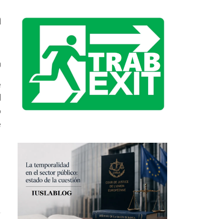
a
0
e
d
o
e