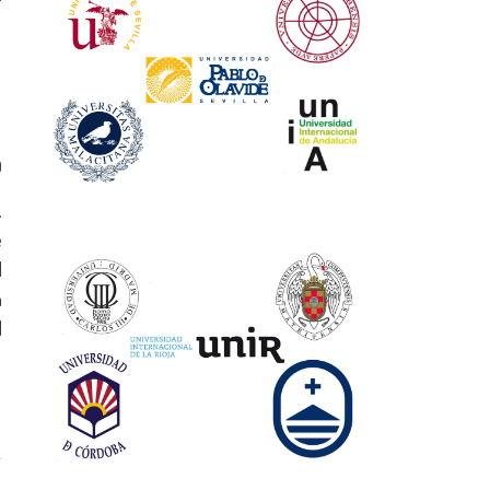
0
.
e
l
n
l