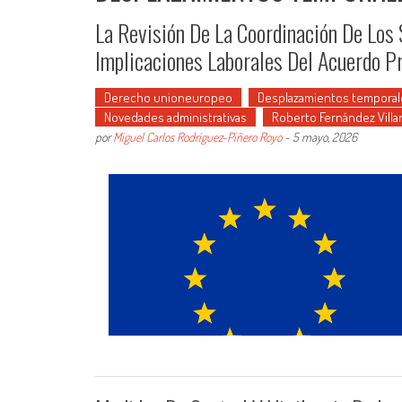
La Revisión De La Coordinación De Los
Implicaciones Laborales Del Acuerdo P
Derecho unioneuropeo
Desplazamientos temporal
Novedades administrativas
Roberto Fernández Villa
por
Miguel Carlos Rodríguez-Piñero Royo
-
5 mayo, 2026