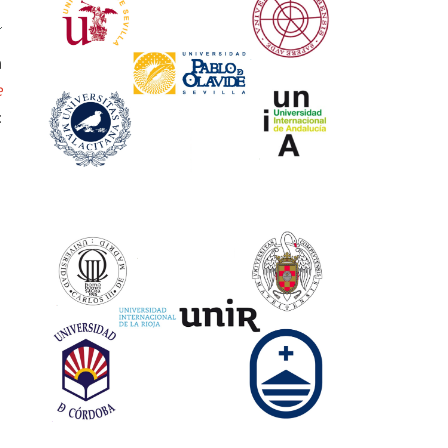
a
e
: