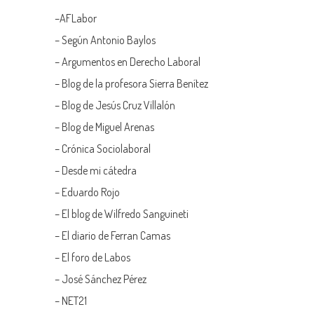
–
AFLabor
– Según Antonio Baylos
–
Argumentos en Derecho Laboral
–
Blog de la profesora Sierra Benítez
–
Blog de Jesús Cruz Villalón
–
Blog de Miguel Arenas
–
Crónica Sociolaboral
–
Desde mi cátedra
–
Eduardo Rojo
–
El blog de Wilfredo Sanguineti
–
El diario de Ferran Camas
–
El foro de Labos
–
José Sánchez Pérez
–
NET21