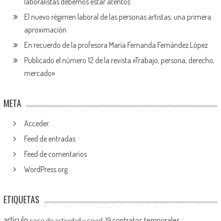
laboralistas debemos estar atentos
El nuevo régimen laboral de las personas artistas: una primera
aproximación
En recuerdo de la profesora María Fernanda Fernández López
Publicado el número 12 de la revista «Trabajo, persona, derecho,
mercado»
META
Acceder
Feed de entradas
Feed de comentarios
WordPress.org
ETIQUETAS
artículo
contratos temporales
cese de actividad y covid-19