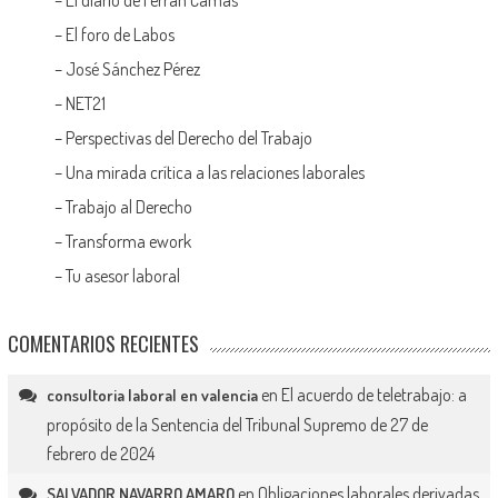
–
El diario de Ferran Camas
–
El foro de Labos
–
José Sánchez Pérez
–
NET21
–
Perspectivas del Derecho del Trabajo
–
Una mirada crítica a las relaciones laborales
–
Trabajo al Derecho
–
Transforma ework
–
Tu asesor laboral
COMENTARIOS RECIENTES
en
El acuerdo de teletrabajo: a
consultoria laboral en valencia
propósito de la Sentencia del Tribunal Supremo de 27 de
febrero de 2024
en
Obligaciones laborales derivadas
SALVADOR NAVARRO AMARO