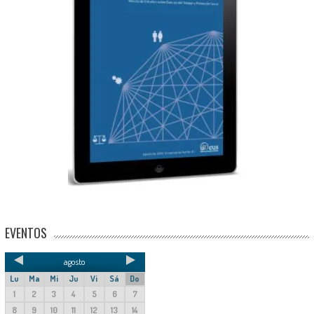
EVENTOS
agosto
Lu
Ma
Mi
Ju
Vi
Sá
Do
1
2
3
4
5
6
7
8
9
10
11
12
13
14