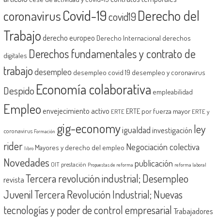
Covid-19
Derecho del
coronavirus
covid19
Trabajo
derecho europeo
Derecho Internacional
derechos
Derechos fundamentales y contrato de
digitales
trabajo
desempleo
desempleo covid 19
desempleo y coronavirus
Economía colaborativa
Despido
empleabilidad
Empleo
envejecimiento activo
ERTE por fuerza mayor
ERTE
ERTE y
gig-economy
ley
igualdad
investigación
coronavirus
Formación
rider
Negociación colectiva
Mayores y derecho del empleo
libro
Novedades
publicación
OIT
prestación
Propuestas de reforma
reforma laboral
Tercera revolución industrial; Desempleo
revista
Juvenil
Tercera Revolución Industrial; Nuevas
tecnologías y poder de control empresarial
Trabajadores