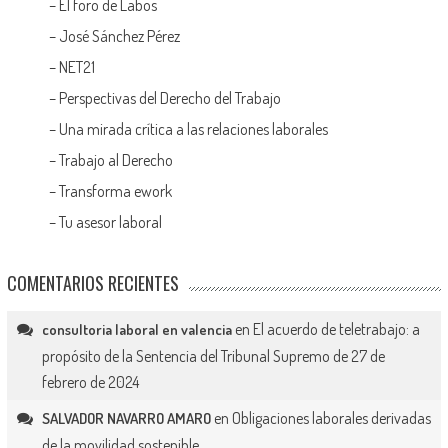
–
El foro de Labos
–
José Sánchez Pérez
–
NET21
–
Perspectivas del Derecho del Trabajo
–
Una mirada crítica a las relaciones laborales
–
Trabajo al Derecho
–
Transforma ework
–
Tu asesor laboral
COMENTARIOS RECIENTES
en
El acuerdo de teletrabajo: a
consultoria laboral en valencia
propósito de la Sentencia del Tribunal Supremo de 27 de
febrero de 2024
en
Obligaciones laborales derivadas
SALVADOR NAVARRO AMARO
de la movilidad sostenible