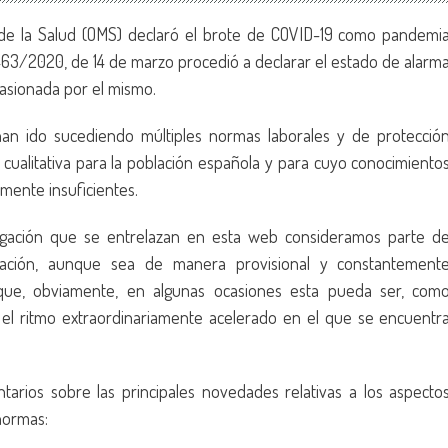
 de la Salud (OMS) declaró el brote de COVID-19 como pandemi
 463/2020, de 14 de marzo procedió a declarar el estado de alarm
ocasionada por el mismo.
an ido sucediendo múltiples normas laborales y de protecció
 cualitativa para la población española y para cuyo conocimiento
amente insuficientes.
stigación que se entrelazan en esta web consideramos parte d
rmación, aunque sea de manera provisional y constantement
unque, obviamente, en algunas ocasiones esta pueda ser, com
e el ritmo extraordinariamente acelerado en el que se encuentr
tarios sobre las principales novedades relativas a los aspecto
 normas: