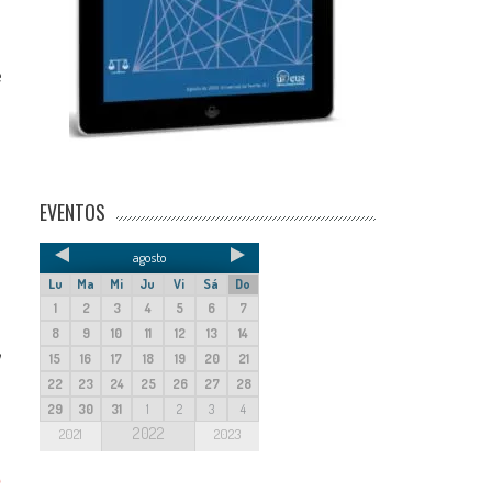
e
EVENTOS
agosto
Lu
Ma
Mi
Ju
Vi
Sá
Do
1
2
3
4
5
6
7
,
8
9
10
11
12
13
14
15
16
17
18
19
20
21
22
23
24
25
26
27
28
29
30
31
1
2
3
4
2022
2021
2023
e