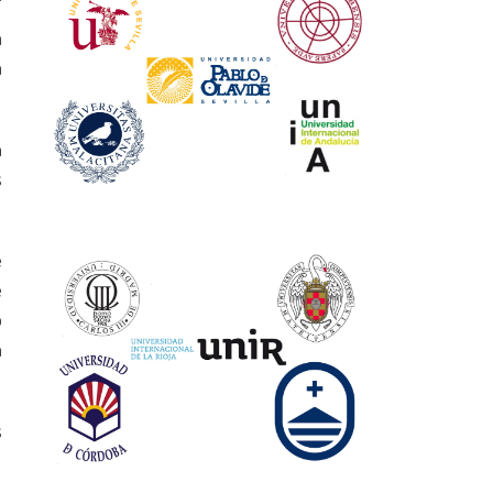
a
a
n
s
e
e
o
a
s