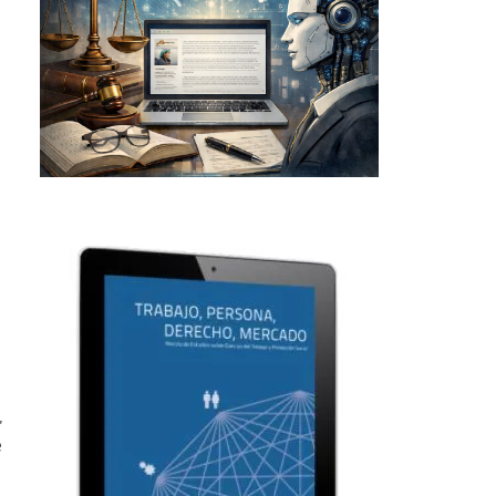
n
,
e