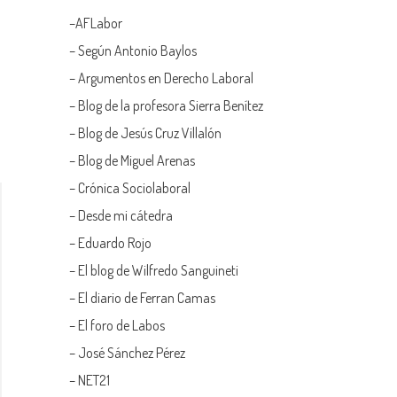
–
AFLabor
– Según Antonio Baylos
–
Argumentos en Derecho Laboral
–
Blog de la profesora Sierra Benítez
–
Blog de Jesús Cruz Villalón
–
Blog de Miguel Arenas
–
Crónica Sociolaboral
–
Desde mi cátedra
–
Eduardo Rojo
–
El blog de Wilfredo Sanguineti
–
El diario de Ferran Camas
–
El foro de Labos
–
José Sánchez Pérez
–
NET21