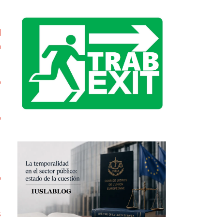
l
n
o
o
o
s