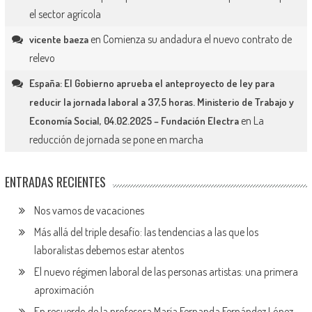
el sector agrícola
en
Comienza su andadura el nuevo contrato de
vicente baeza
relevo
España: El Gobierno aprueba el anteproyecto de ley para
reducir la jornada laboral a 37,5 horas. Ministerio de Trabajo y
en
La
Economía Social, 04.02.2025 – Fundación Electra
reducción de jornada se pone en marcha
ENTRADAS RECIENTES
Nos vamos de vacaciones
Más allá del triple desafío: las tendencias a las que los
laboralistas debemos estar atentos
El nuevo régimen laboral de las personas artistas: una primera
aproximación
En recuerdo de la profesora María Fernanda Fernández López