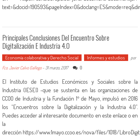
text=&docid=190593&pageIndex=0&doclang=ES&mode=req&dir=
Principales Conclusiones Del Encuentro Sobre
Digitalización E Industria 4.0
Economía colaborativa y Derecho Social
Informes y estudios
por
0
Fco. Javier Calvo Gallego
-
31 marzo, 2017
El Instituto de Estudios Económicos y Sociales sobre la
Industria (IESEI) -que se sustenta en las organizaciones de
CCOO de Industria y la Fundación 1º de Mayo, impulsó en 2016
los “Encuentros sobre la Digitalización y la Industria 4.0”.
Puedes acceder al interesante documento en este enlace o en
la
dirección https://www.1mayo.ccoo.es/nova/files/1018/LibroDigita