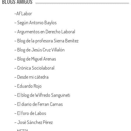
BLOGS AMIGOS
–
AFLabor
– Según Antonio Baylos
–
Argumentos en Derecho Laboral
–
Blog de la profesora Sierra Benítez
–
Blog de Jesús Cruz Villalón
–
Blog de Miguel Arenas
–
Crónica Sociolaboral
–
Desde mi cátedra
–
Eduardo Rojo
–
El blog de Wilfredo Sanguineti
–
El diario de Ferran Camas
–
El foro de Labos
–
José Sánchez Pérez