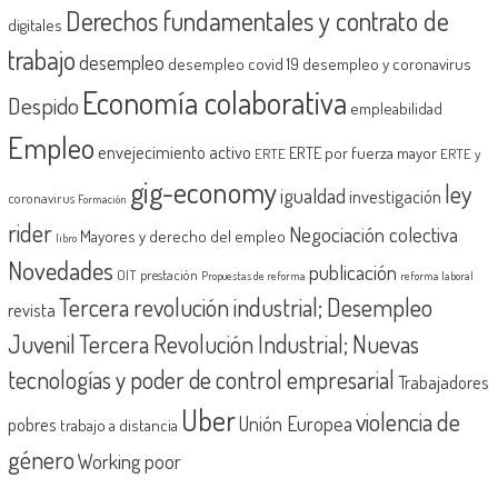
Derechos fundamentales y contrato de
digitales
trabajo
desempleo
desempleo covid 19
desempleo y coronavirus
Economía colaborativa
Despido
empleabilidad
Empleo
envejecimiento activo
ERTE por fuerza mayor
ERTE
ERTE y
gig-economy
ley
igualdad
investigación
coronavirus
Formación
rider
Negociación colectiva
Mayores y derecho del empleo
libro
Novedades
publicación
OIT
prestación
Propuestas de reforma
reforma laboral
Tercera revolución industrial; Desempleo
revista
Juvenil
Tercera Revolución Industrial; Nuevas
tecnologías y poder de control empresarial
Trabajadores
Uber
violencia de
Unión Europea
pobres
trabajo a distancia
género
Working poor