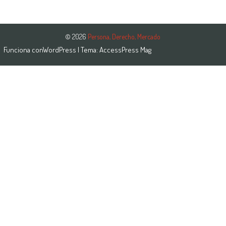
© 2026
Persona, Derecho, Mercado
Funciona con
WordPress
| Tema:
AccessPress Mag