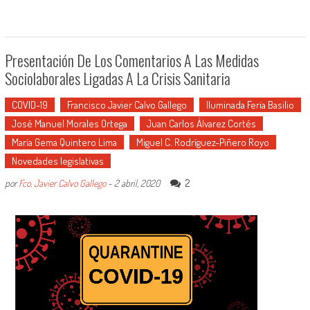
Presentación De Los Comentarios A Las Medidas
Sociolaborales Ligadas A La Crisis Sanitaria
COVID-19
Francisco Javier Calvo Gallego
Iluminada Feria Basilio
José Manuel Morales Ortega
Juan Carlos Álvarez Cortés
María Gema Quintero Lima
Miguel C. Rodríguez-Piñero Royo
Novedades legislativas
2
por
Fco. Javier Calvo Gallego
-
2 abril, 2020