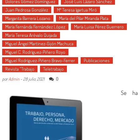
Dolores Gómez Domínguez
José Luis Lázaro Sánchez
Juan Pedrosa González
Mª Teresa Igartua Miró
Margarita Barrera Lozano
María del Pilar Miranda Plata
María Fernánda Fernández López
María Luisa Pérez Guerrero
María Teresa Arévalo Quijada
Miguel Ángel Martínez-Gijón Machuca
Miguel C. Rodríguez-Piñero Royo
Miguel Rodríguez-Piñero Bravo-Ferrer
Publicaciones
Revista "Trabajo
Teletrabajo
0
por
Admin
-
28 julio, 2021
Se ha