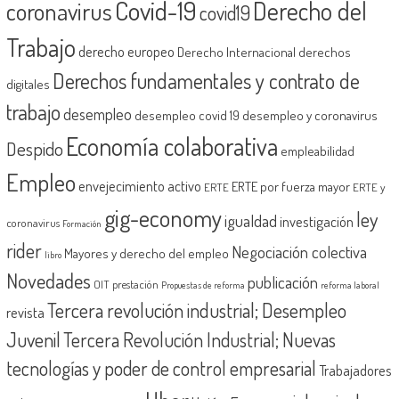
Covid-19
Derecho del
coronavirus
covid19
Trabajo
derecho europeo
Derecho Internacional
derechos
Derechos fundamentales y contrato de
digitales
trabajo
desempleo
desempleo covid 19
desempleo y coronavirus
Economía colaborativa
Despido
empleabilidad
Empleo
envejecimiento activo
ERTE por fuerza mayor
ERTE
ERTE y
gig-economy
ley
igualdad
investigación
coronavirus
Formación
rider
Negociación colectiva
Mayores y derecho del empleo
libro
Novedades
publicación
OIT
prestación
Propuestas de reforma
reforma laboral
Tercera revolución industrial; Desempleo
revista
Juvenil
Tercera Revolución Industrial; Nuevas
tecnologías y poder de control empresarial
Trabajadores