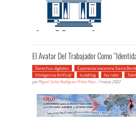
El Avatar Del Trabajador Como “identid
Derechos digitales
Esperanza macarena Sierra Bení
Inteligencia Artificial
Iuslablog
ley rider
Tele
por
Miguel Carlos Rodríguez-Piñero Royo
-
1 marzo, 2022