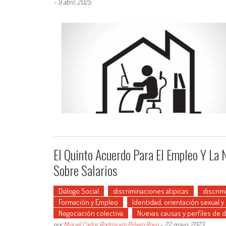
-
9 abril, 2025
El Quinto Acuerdo Para El Empleo Y La
Sobre Salarios
Diálogo Social
discriminaciones atipicas
discrim
Formación y Empleo
Identidad, orientación sexual 
Negociación colectiva
Nuevas causas y perfiles de 
por
Miguel Carlos Rodríguez-Piñero Royo
-
22 mayo, 2023