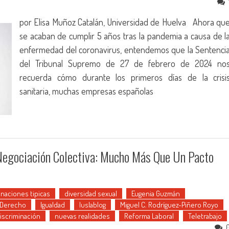
por Elisa Muñoz Catalán, Universidad de Huelva Ahora qu
se acaban de cumplir 5 años tras la pandemia a causa de l
enfermedad del coronavirus, entendemos que la Sentenci
del Tribunal Supremo de 27 de febrero de 2024 no
recuerda cómo durante los primeros días de la crisi
sanitaria, muchas empresas españolas
 Negociación Colectiva: Mucho Más Que Un Pacto
inaciones tipicas
diversidad sexual
Eugenia Guzmán
y Derecho
Igualdad
Iuslablog
Miguel C. Rodríguez-Piñero Royo
discriminación
nuevas realidades
Reforma Laboral
Teletrabajo