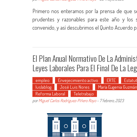
Primero nos enteramos por la prensa de que se 
prudentes y razonables para este año y los s
convenido, y así descubrimos el Quinto Acuerdo pa
El Plan Anual Normativo De La Adminis
Leyes Laborales Para El Final De La Leg
empleo
Envejecimiento activo
ERTE
Estatu
Iuslablog
José Luis Nores
María Eugenia Guzmá
Reforma Laboral
Teletrabajo
por
Miguel Carlos Rodríguez-Piñero Royo
-
7 febrero, 2023