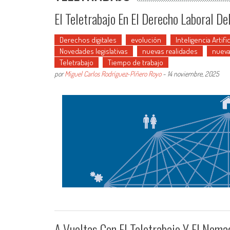
El Teletrabajo En El Derecho Laboral D
Derechos digitales
evolución
Inteligencia Artific
Novedades legislativas
nuevas realidades
nueva
Teletrabajo
Tiempo de trabajo
por
Miguel Carlos Rodríguez-Piñero Royo
-
14 noviembre, 2025
A Vueltas Con El Teletrabajo Y El Noma