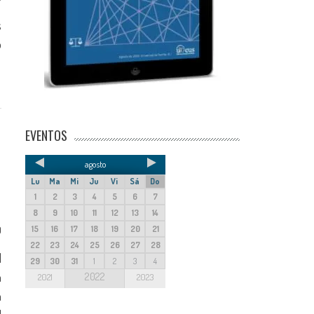
s
o
EVENTOS
agosto
Lu
Ma
Mi
Ju
Vi
Sá
Do
1
2
3
4
5
6
7
8
9
10
11
12
13
14
15
16
17
18
19
20
21
0
22
23
24
25
26
27
28
1
29
30
31
1
2
3
4
n
2022
2021
2023
n