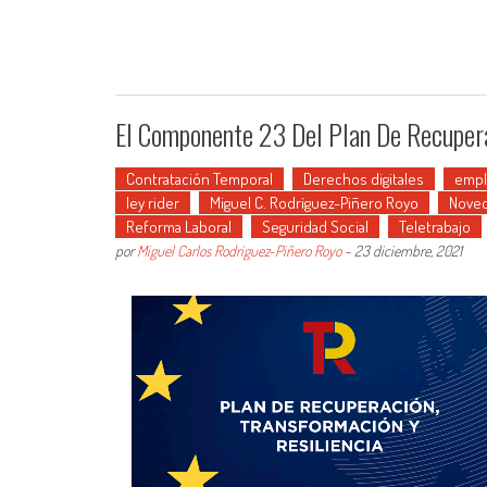
El Componente 23 Del Plan De Recupera
Contratación Temporal
Derechos digitales
emp
ley rider
Miguel C. Rodríguez-Piñero Royo
Noved
Reforma Laboral
Seguridad Social
Teletrabajo
por
Miguel Carlos Rodríguez-Piñero Royo
-
23 diciembre, 2021