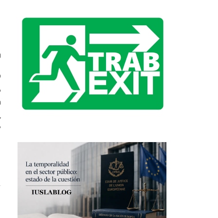
0
o
A
a
,
y