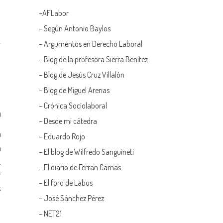
–
AFLabor
– Según Antonio Baylos
–
Argumentos en Derecho Laboral
–
Blog de la profesora Sierra Benítez
–
Blog de Jesús Cruz Villalón
–
Blog de Miguel Arenas
–
Crónica Sociolaboral
0
–
Desde mi cátedra
u
–
Eduardo Rojo
a
–
El blog de Wilfredo Sanguineti
.
–
El diario de Ferran Camas
r
–
El foro de Labos
s
–
José Sánchez Pérez
–
NET21