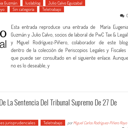
ia Guzmán
Iuslablog
Julio Calvo Eguizabal
oyo
Sin categoría
Teletrabajo
Esta entrada reproduce una entrada de María Eugeni
Guzmán y Julio Calvo, socios de laboral de PwC Tax & Legal
y Miguel Rodríguez-Piñero, colaborador de este blog
dentro de la colección de Periscopios Legales y Fiscales 
que puede ser consultado en el siguiente enlace. Aunqu
no es lo deseable, y
 De La Sentencia Del Tribunal Supremo De 27 De
es jurisprudenciales
Teletrabajo
por
Miguel Carlos Rodríguez-Piñero Royo