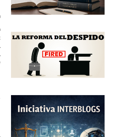
0
a
;
,
,
e