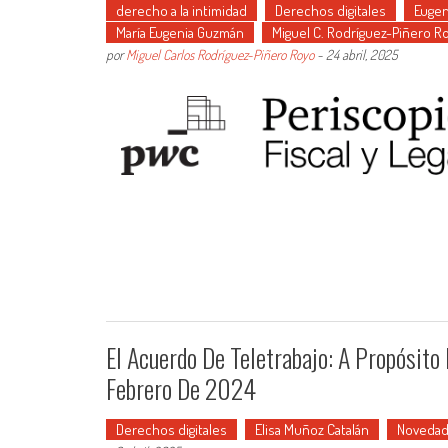
derecho a la intimidad
Derechos digitales
Eugen
María Eugenia Guzmán
Miguel C. Rodríguez-Piñero R
por
Miguel Carlos Rodríguez-Piñero Royo
-
24 abril, 2025
El Acuerdo De Teletrabajo: A Propósito
Febrero De 2024
Derechos digitales
Elisa Muñoz Catalán
Novedad