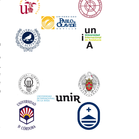
0
o
,
e
e
a