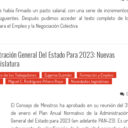
había firmado un pacto salarial, con una serie de incremento
iguientes. Después pudimos acceder al texto completo de l
ra el Empleo y la Negociación Colectiva
tración General Del Estado Para 2023: Nuevas
islatura
to de los Trabajadores
Eugenia Guzmán
Formación y Empleo
n
Miguel C. Rodríguez-Piñero Royo
Novedades legislativas
El Consejo de Ministros ha aprobado en su reunión del 3
de enero el Plan Anual Normativo de la Administració
General del Estado para 2023 (en adelante PAN-23). Es u