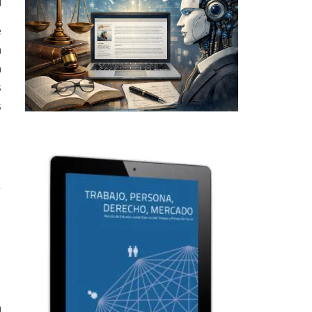
1
e
a
a
s
s
0