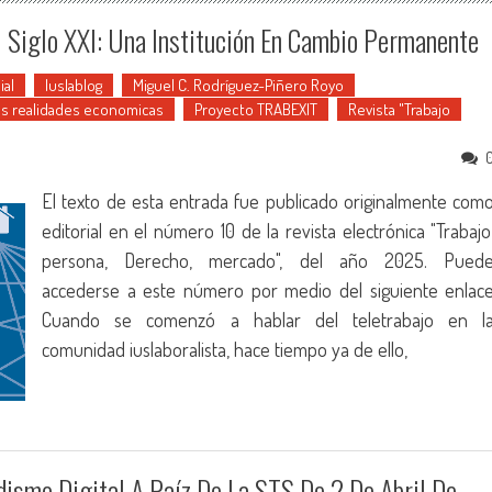
el Siglo XXI: Una Institución En Cambio Permanente
ial
Iuslablog
Miguel C. Rodríguez-Piñero Royo
s realidades economicas
Proyecto TRABEXIT
Revista "Trabajo
El texto de esta entrada fue publicado originalmente com
editorial en el número 10 de la revista electrónica "Trabajo
persona, Derecho, mercado", del año 2025. Pued
accederse a este número por medio del siguiente enlac
Cuando se comenzó a hablar del teletrabajo en l
comunidad iuslaboralista, hace tiempo ya de ello,
dismo Digital A Raíz De La STS De 2 De Abril De