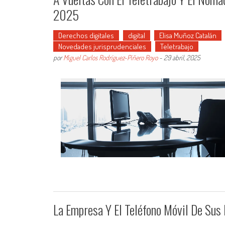
2025
Derechos digitales
digital
Elisa Muñoz Catalán
Novedades jurisprudenciales
Teletrabajo
por
Miguel Carlos Rodríguez-Piñero Royo
-
29 abril, 2025
La Empresa Y El Teléfono Móvil De Sus