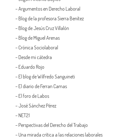
–
Argumentos en Derecho Laboral
–
Blog de la profesora Sierra Benítez
–
Blog de Jesús Cruz Villalón
–
Blog de Miguel Arenas
–
Crónica Sociolaboral
–
Desde mi cátedra
–
Eduardo Rojo
–
El blog de Wilfredo Sanguineti
–
El diario de Ferran Camas
–
El foro de Labos
–
José Sánchez Pérez
–
NET21
–
Perspectivas del Derecho del Trabajo
–
Una mirada crítica a las relaciones laborales