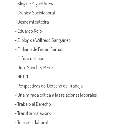
–
Blog de Miguel Arenas
–
Crónica Sociolaboral
–
Desde mi cátedra
–
Eduardo Rojo
–
El blog de Wilfredo Sanguineti
–
El diario de Ferran Camas
–
El foro de Labos
–
José Sánchez Pérez
–
NET21
–
Perspectivas del Derecho del Trabajo
–
Una mirada crítica a las relaciones laborales
–
Trabajo al Derecho
–
Transforma ework
–
Tu asesor laboral