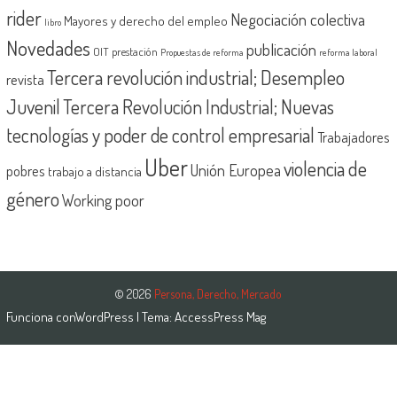
rider
Negociación colectiva
Mayores y derecho del empleo
libro
Novedades
publicación
OIT
prestación
Propuestas de reforma
reforma laboral
Tercera revolución industrial; Desempleo
revista
Juvenil
Tercera Revolución Industrial; Nuevas
tecnologías y poder de control empresarial
Trabajadores
Uber
violencia de
Unión Europea
pobres
trabajo a distancia
género
Working poor
© 2026
Persona, Derecho, Mercado
Funciona con
WordPress
| Tema:
AccessPress Mag