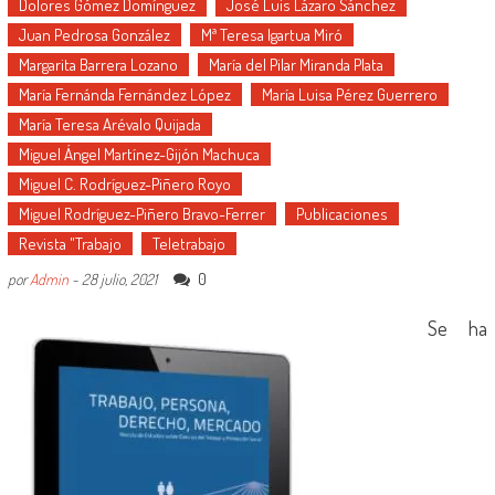
Dolores Gómez Domínguez
José Luis Lázaro Sánchez
Juan Pedrosa González
Mª Teresa Igartua Miró
Margarita Barrera Lozano
María del Pilar Miranda Plata
María Fernánda Fernández López
María Luisa Pérez Guerrero
María Teresa Arévalo Quijada
Miguel Ángel Martínez-Gijón Machuca
Miguel C. Rodríguez-Piñero Royo
Miguel Rodríguez-Piñero Bravo-Ferrer
Publicaciones
Revista "Trabajo
Teletrabajo
0
por
Admin
-
28 julio, 2021
Se ha