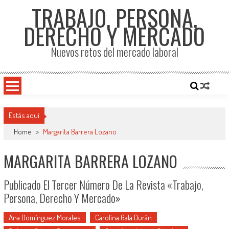
TRABAJO, PERSONA,
DERECHO Y MERCADO
Nuevos retos del mercado laboral
Estás aquí
Home
>
Margarita Barrera Lozano
MARGARITA BARRERA LOZANO
Publicado El Tercer Número De La Revista «Trabajo,
Persona, Derecho Y Mercado»
Ana Domínguez Morales
Carolina Gala Durán