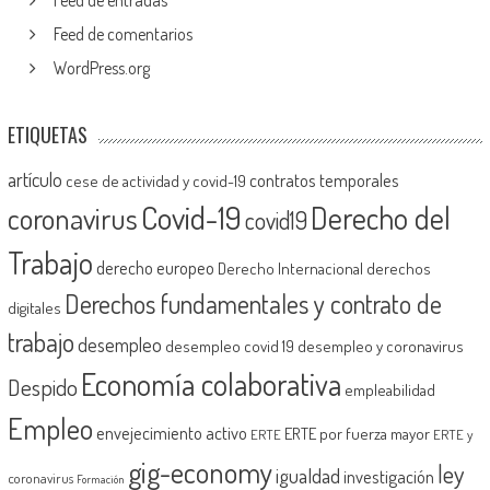
Feed de comentarios
WordPress.org
ETIQUETAS
artículo
contratos temporales
cese de actividad y covid-19
Covid-19
Derecho del
coronavirus
covid19
Trabajo
derecho europeo
Derecho Internacional
derechos
Derechos fundamentales y contrato de
digitales
trabajo
desempleo
desempleo covid 19
desempleo y coronavirus
Economía colaborativa
Despido
empleabilidad
Empleo
envejecimiento activo
ERTE por fuerza mayor
ERTE
ERTE y
gig-economy
ley
igualdad
investigación
coronavirus
Formación