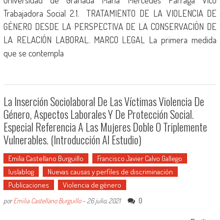
Universidad de Granada María Mercedes Párraga Vico
Trabajadora Social 2.1. TRATAMIENTO DE LA VIOLENCIA DE
GÉNERO DESDE LA PERSPECTIVA DE LA CONSERVACIÓN DE
LA RELACIÓN LABORAL. MARCO LEGAL La primera medida
que se contempla
La Inserción Sociolaboral De Las Víctimas Violencia De
Género, Aspectos Laborales Y De Protección Social.
Especial Referencia A Las Mujeres Doble O Triplemente
Vulnerables. (Introducción Al Estudio)
Emilia Castellano Burguillo
Francisco Javier Calvo Gallego
Iuslablog
Nuevas causas y perfiles de discriminación
Publicaciones
Violencia de género
0
por
Emilia Castellano Burguillo
-
26 julio, 2021