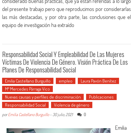
considerado buenas prácticas, que ya están referidas a lo largo
del presente trabajo pero que reproducimos por considerarlas
las más destacadas, y por otra parte, las conclusiones que el
equipo de investigación ha extraído
Responsabilidad Social Y Empleabilidad De Las Mujeres
Víctimas De Violencia De Género. Visión Práctica De Los
Planes De Responsabilidad Social
Emilia Castellano Burguillo
empleo
Laura Pavón Benítez
Mª Mercedes Párraga Vico
Nuevas causas y perfiles de discriminación
Publicaciones
Responsabilidad Social
Violencia de género
0
por
Emilia Castellano Burguillo
-
30 julio, 2021
Emilia