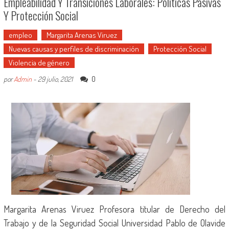
Empleabilidad Y Transiciones Laborales: Políticas Pasivas
Y Protección Social
empleo
Margarita Arenas Viruez
Nuevas causas y perfiles de discriminación
Protección Social
Violencia de género
0
por
Admin
-
29 julio, 2021
Margarita Arenas Viruez Profesora titular de Derecho del
Trabajo y de la Seguridad Social Universidad Pablo de Olavide