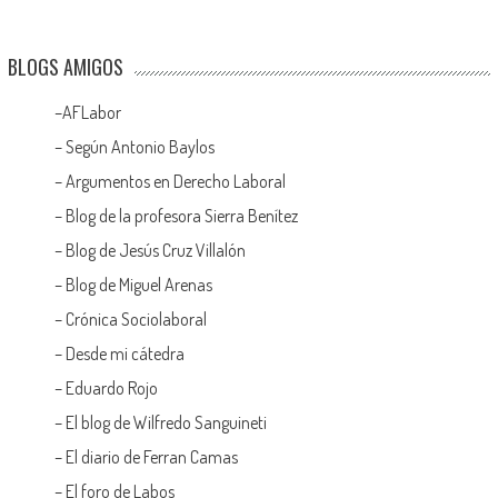
BLOGS AMIGOS
–
AFLabor
– Según Antonio Baylos
–
Argumentos en Derecho Laboral
–
Blog de la profesora Sierra Benítez
–
Blog de Jesús Cruz Villalón
–
Blog de Miguel Arenas
–
Crónica Sociolaboral
–
Desde mi cátedra
–
Eduardo Rojo
–
El blog de Wilfredo Sanguineti
–
El diario de Ferran Camas
–
El foro de Labos