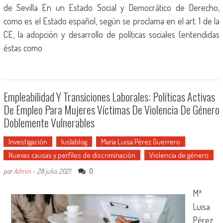
de Sevilla En un Estado Social y Democrático de Derecho,
como es el Estado español, según se proclama en el art. 1 de la
CE, la adopción y desarrollo de políticas sociales (entendidas
éstas como
Empleabilidad Y Transiciones Laborales: Políticas Activas
De Empleo Para Mujeres Víctimas De Violencia De Género
Doblemente Vulnerables
Investigación
Iuslablog
María Luisa Pérez Guerrero
Nuevas causas y perfiles de discriminación
Violencia de género
0
por
Admin
-
28 julio, 2021
Mª
Luisa
Pérez