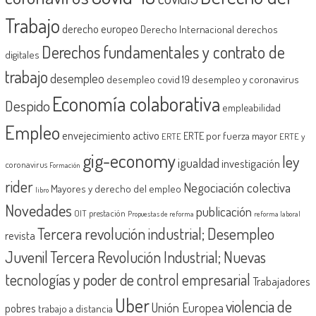
Trabajo
derecho europeo
Derecho Internacional
derechos
Derechos fundamentales y contrato de
digitales
trabajo
desempleo
desempleo covid 19
desempleo y coronavirus
Economía colaborativa
Despido
empleabilidad
Empleo
envejecimiento activo
ERTE por fuerza mayor
ERTE
ERTE y
gig-economy
ley
igualdad
investigación
coronavirus
Formación
rider
Negociación colectiva
Mayores y derecho del empleo
libro
Novedades
publicación
OIT
prestación
Propuestas de reforma
reforma laboral
Tercera revolución industrial; Desempleo
revista
Juvenil
Tercera Revolución Industrial; Nuevas
tecnologías y poder de control empresarial
Trabajadores
Uber
violencia de
Unión Europea
pobres
trabajo a distancia