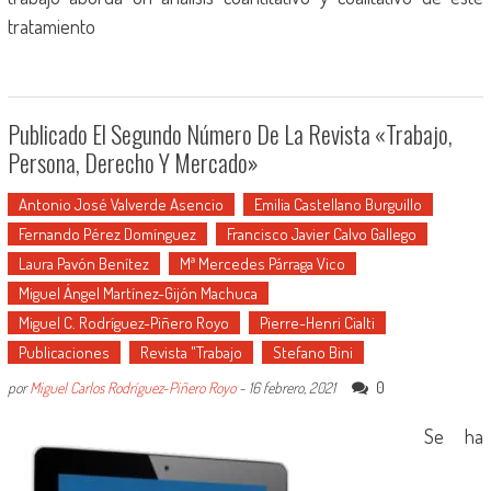
tratamiento
Publicado El Segundo Número De La Revista «Trabajo,
Persona, Derecho Y Mercado»
Antonio José Valverde Asencio
Emilia Castellano Burguillo
Fernando Pérez Domínguez
Francisco Javier Calvo Gallego
Laura Pavón Benítez
Mª Mercedes Párraga Vico
Miguel Ángel Martínez-Gijón Machuca
Miguel C. Rodríguez-Piñero Royo
Pierre-Henri Cialti
Publicaciones
Revista "Trabajo
Stefano Bini
0
por
Miguel Carlos Rodríguez-Piñero Royo
-
16 febrero, 2021
Se ha