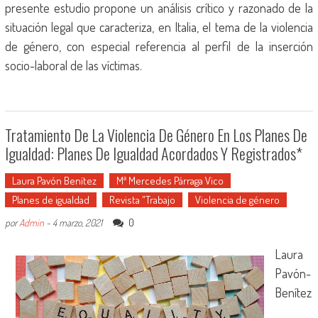
presente estudio propone un análisis crítico y razonado de la
situación legal que caracteriza, en Italia, el tema de la violencia
de género, con especial referencia al perfil de la inserción
socio-laboral de las víctimas.
Tratamiento De La Violencia De Género En Los Planes De
Igualdad: Planes De Igualdad Acordados Y Registrados*
Laura Pavón Benítez
Mª Mercedes Párraga Vico
Planes de igualdad
Revista "Trabajo
Violencia de género
0
por
Admin
-
4 marzo, 2021
Laura
Pavón-
Benítez