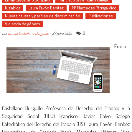
Iuslablog
Laura Pavón Benítez
Mª Mercedes Párraga Vico
Nuevas causas y perfiles de discriminación
Publicaciones
Violencia de género
0
por
Emilia Castellano Burguillo
-
27 julio, 2021
Emilia
Castellano Burguillo Profesora de Derecho del Trabajo y la
Seguridad Social (UHU) Francisco Javier Calvo Gallego
Catedrático del Derecho del Trabajo (US) Laura Pavón-Benítez