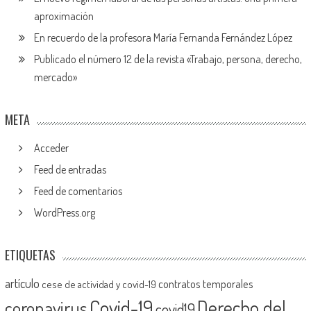
aproximación
En recuerdo de la profesora María Fernanda Fernández López
Publicado el número 12 de la revista «Trabajo, persona, derecho,
mercado»
META
Acceder
Feed de entradas
Feed de comentarios
WordPress.org
ETIQUETAS
artículo
contratos temporales
cese de actividad y covid-19
Covid-19
Derecho del
coronavirus
covid19