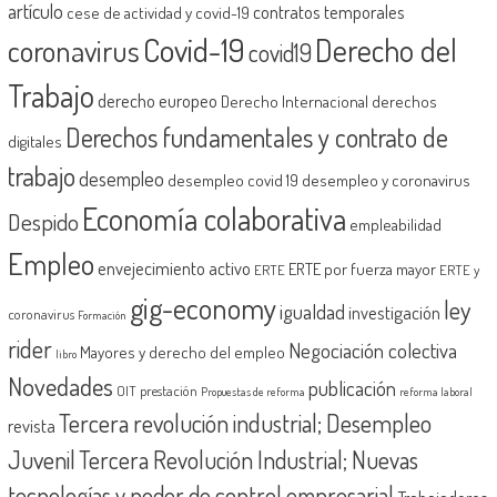
artículo
contratos temporales
cese de actividad y covid-19
Covid-19
Derecho del
coronavirus
covid19
Trabajo
derecho europeo
Derecho Internacional
derechos
Derechos fundamentales y contrato de
digitales
trabajo
desempleo
desempleo covid 19
desempleo y coronavirus
Economía colaborativa
Despido
empleabilidad
Empleo
envejecimiento activo
ERTE por fuerza mayor
ERTE
ERTE y
gig-economy
ley
igualdad
investigación
coronavirus
Formación
rider
Negociación colectiva
Mayores y derecho del empleo
libro
Novedades
publicación
OIT
prestación
Propuestas de reforma
reforma laboral
Tercera revolución industrial; Desempleo
revista
Juvenil
Tercera Revolución Industrial; Nuevas
tecnologías y poder de control empresarial