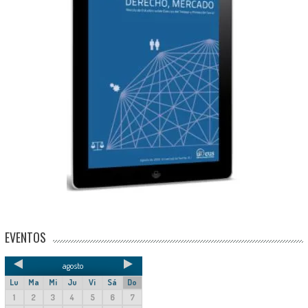
EVENTOS
agosto
Lu
Ma
Mi
Ju
Vi
Sá
Do
1
2
3
4
5
6
7