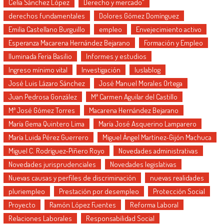
Celia Sánchez López
Derecho y mercado"
derechos fundamentales
Dolores Gómez Domínguez
Emilia Castellano Burguillo
empleo
Envejecimiento activo
Esperanza Macarena Hernández Bejarano
Formación y Empleo
Iluminada Feria Basilio
Informes y estudios
Ingreso mínimo vital
Investigación
Iuslablog
José Luis Lázaro Sánchez
José Manuel Morales Ortega
Juan Pedrosa González
Mª Carmen Aguilar del Castillo
Mª José Gómez Torres
Macarena Hernández Bejarano
María Gema Quintero Lima
María José Asquerino Lamparero
María Luida Pérez Guerrero
Miguel Ángel Martínez-Gijón Machuca
Miguel C. Rodríguez-Piñero Royo
Novedades administrativas
Novedades jurisprudenciales
Novedades legislativas
Nuevas causas y perfiles de discriminación
nuevas realidades
pluriempleo
Prestación por desempleo
Protección Social
Proyecto
Ramón López Fuentes
Reforma Laboral
Relaciones Laborales
Responsabilidad Social