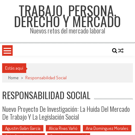
TRABAJO, PERSONA,
DERECHO Y MERCADO
Nuevos retos del mercado laboral
Estás aquí
Home
>
Responsabilidad Social
RESPONSABILIDAD SOCIAL
Nuevo Proyecto De Investigación: La Huida Del Mercado
De Trabajo Y La Legislación Social
Agustín Galán García
Alicia Rivas Vañó
Ana Domínguez Morales