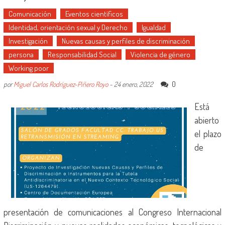
Comunicación
Eventos científicos
Identidad, orientación sexual y Derecho
Igualdad
Investigación
Nuevas causas y perfiles de discriminación
persona
Responsabilidad Social
Violencia de género
Working poor
0
por
Miguel Carlos Rodríguez-Piñero Royo
-
24 enero, 2022
Está
abierto
el plazo
de
presentación de comunicaciones al Congreso Internacional