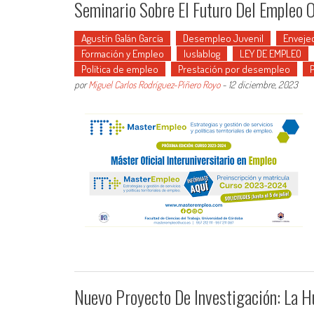
Seminario Sobre El Futuro Del Empleo 
Agustín Galán García
Desempleo Juvenil
Envejec
Formación y Empleo
Iuslablog
LEY DE EMPLEO
Política de empleo
Prestación por desempleo
por
Miguel Carlos Rodríguez-Piñero Royo
-
12 diciembre, 2023
Nuevo Proyecto De Investigación: La Hu