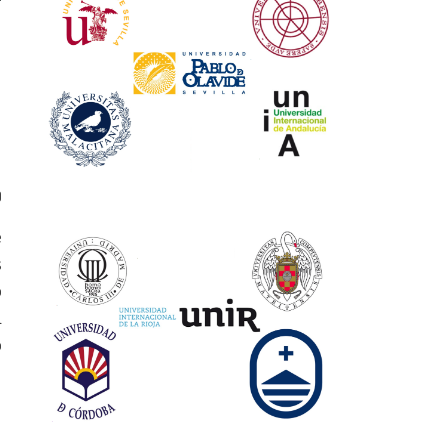
0
e
s
o
L
o