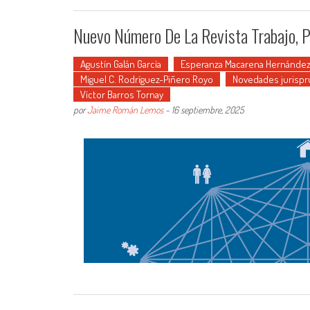
Nuevo Número De La Revista Trabajo, 
Agustín Galán García
Esperanza Macarena Hernández
Miguel C. Rodríguez-Piñero Royo
Novedades jurispr
Víctor Barros Tornay
por
Jaime Román Lemos
-
16 septiembre, 2025