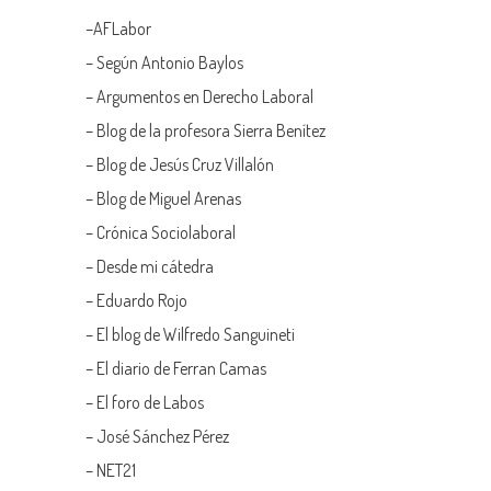
–
AFLabor
– Según Antonio Baylos
–
Argumentos en Derecho Laboral
–
Blog de la profesora Sierra Benítez
–
Blog de Jesús Cruz Villalón
–
Blog de Miguel Arenas
–
Crónica Sociolaboral
–
Desde mi cátedra
–
Eduardo Rojo
–
El blog de Wilfredo Sanguineti
–
El diario de Ferran Camas
–
El foro de Labos
–
José Sánchez Pérez
–
NET21