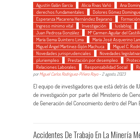
Agustín Galán García
Alicia Rivas Vañó
Ana Domín
derechos fundamentales
Dolores Gómez Domíngu
Esperanza Macarena Hernández Bejarano
Formación
Ingreso mínimo vital
Investigación
Iuslablog
Juan Pedrosa González
Mª Carmen Aguilar del Castil
María Gema Quintero Lima
María José Asquerino La
Miguel Ángel Martínez-Gijón Machuca
Miguel C. Rod
Novedades jurisprudenciales
Novedades legislativa
pluriempleo
Prestación por desempleo
Protecc
Relaciones Laborales
Responsabilidad Social
R
por
Miguel Carlos Rodríguez-Piñero Royo
-
2 agosto, 2023
El equipo de investigadores que está detrás de 
de investigación por parte del Ministerio de Ci
de Generación del Conocimiento dentro del Plan Es
Accidentes De Trabajo En La Minería M