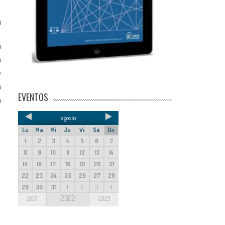
0
a
n
e
n
EVENTOS
a
agosto
Lu
Ma
Mi
Ju
Vi
Sá
Do
1
2
3
4
5
6
7
8
9
10
11
12
13
14
15
16
17
18
19
20
21
22
23
24
25
26
27
28
29
30
31
1
2
3
4
2022
2021
2023