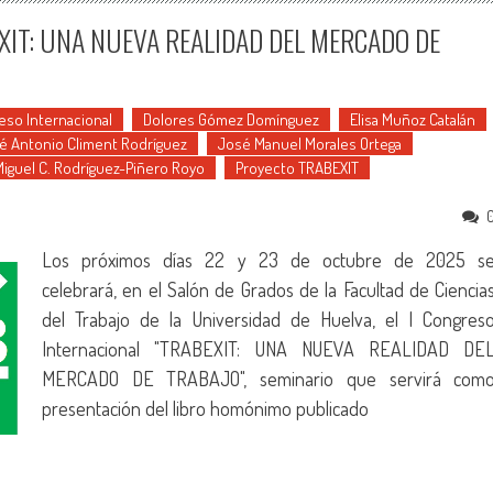
XIT: UNA NUEVA REALIDAD DEL MERCADO DE
eso Internacional
Dolores Gómez Domínguez
Elisa Muñoz Catalán
é Antonio Climent Rodríguez
José Manuel Morales Ortega
Miguel C. Rodríguez-Piñero Royo
Proyecto TRABEXIT
Los próximos días 22 y 23 de octubre de 2025 s
celebrará, en el Salón de Grados de la Facultad de Ciencia
del Trabajo de la Universidad de Huelva, el I Congres
Internacional "TRABEXIT: UNA NUEVA REALIDAD DE
MERCADO DE TRABAJO", seminario que servirá com
presentación del libro homónimo publicado