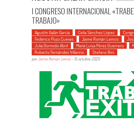
I CONGRESO INTERNACIONAL «TRABE
TRABAJO»
Agustín Galán García
Celia Sánchez López
Congr
Federico Pozo Cuevas
Jaime Román Lemos
Jos
Julia Dormido Abril
María Luisa Pérez Guerrero
Roberto Fernández Villarino
Stefano Bini
por
Jaime Román Lemos
-
15 octubre, 2025