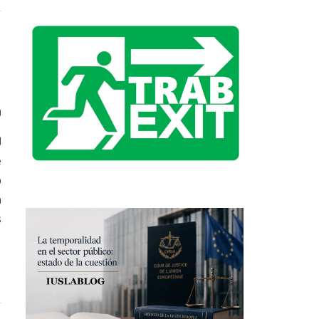
0
)
e
o
a
s