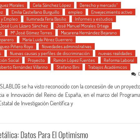
guez Morales
Celia Sánchez López
Derecho y mercado"
ez
Emilia Castellano Burguillo
empleo
Envejecimiento activo
 y Empleo
Iluminada Feria Basilio
Informes y estudios
José Luis Lázaro Sánchez
José Manuel Morales Ortega
lo
Mª José Gómez Torres
Macarena Hernández Bejarano
mparero
María Luida Pérez Guerrero
ríguez-Piñero Royo
Novedades administrativas
s
Nuevas causas y perfiles de discriminación
nuevas realidades
ión Social
Proyecto
Ramón López Fuentes
Reforma Laboral
oberto Fernández Villarino
Stefano Bini
Trabajos Académicos
IUSLABLOG se ha visto reconocido con la concesión de un proyect
encia e Innovación del Reino de España, en el marco del Program
tatal de Investigación Científica y
etálica: Datos Para El Optimismo