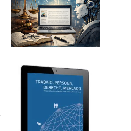
0
o
a