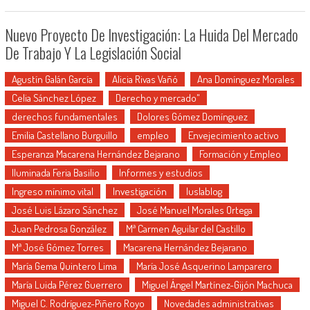
Nuevo Proyecto De Investigación: La Huida Del Mercado
De Trabajo Y La Legislación Social
Agustín Galán García
Alicia Rivas Vañó
Ana Domínguez Morales
Celia Sánchez López
Derecho y mercado"
derechos fundamentales
Dolores Gómez Domínguez
Emilia Castellano Burguillo
empleo
Envejecimiento activo
Esperanza Macarena Hernández Bejarano
Formación y Empleo
Iluminada Feria Basilio
Informes y estudios
Ingreso mínimo vital
Investigación
Iuslablog
José Luis Lázaro Sánchez
José Manuel Morales Ortega
Juan Pedrosa González
Mª Carmen Aguilar del Castillo
Mª José Gómez Torres
Macarena Hernández Bejarano
María Gema Quintero Lima
María José Asquerino Lamparero
María Luida Pérez Guerrero
Miguel Ángel Martínez-Gijón Machuca
Miguel C. Rodríguez-Piñero Royo
Novedades administrativas