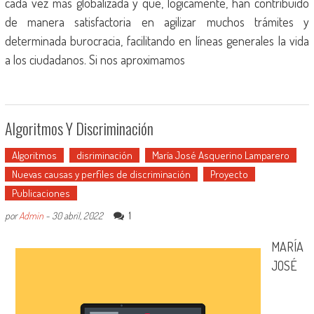
cada vez más globalizada y que, lógicamente, han contribuido
de manera satisfactoria en agilizar muchos trámites y
determinada burocracia, facilitando en líneas generales la vida
a los ciudadanos. Si nos aproximamos
Algoritmos Y Discriminación
Algoritmos
disriminación
María José Asquerino Lamparero
Nuevas causas y perfiles de discriminación
Proyecto
Publicaciones
1
por
Admin
-
30 abril, 2022
MARÍA
JOSÉ