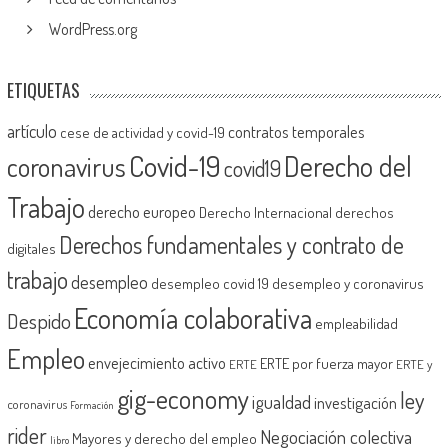
WordPress.org
ETIQUETAS
artículo
contratos temporales
cese de actividad y covid-19
Covid-19
Derecho del
coronavirus
covid19
Trabajo
derecho europeo
Derecho Internacional
derechos
Derechos fundamentales y contrato de
digitales
trabajo
desempleo
desempleo covid 19
desempleo y coronavirus
Economía colaborativa
Despido
empleabilidad
Empleo
envejecimiento activo
ERTE por fuerza mayor
ERTE
ERTE y
gig-economy
ley
igualdad
investigación
coronavirus
Formación
rider
Negociación colectiva
Mayores y derecho del empleo
libro