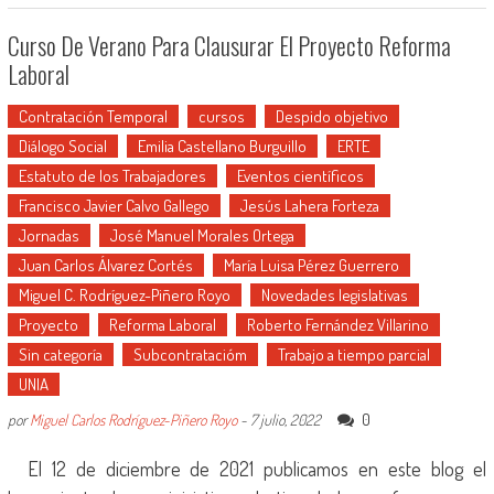
Curso De Verano Para Clausurar El Proyecto Reforma
Laboral
Contratación Temporal
cursos
Despido objetivo
Diálogo Social
Emilia Castellano Burguillo
ERTE
Estatuto de los Trabajadores
Eventos científicos
Francisco Javier Calvo Gallego
Jesús Lahera Forteza
Jornadas
José Manuel Morales Ortega
Juan Carlos Álvarez Cortés
María Luisa Pérez Guerrero
Miguel C. Rodríguez-Piñero Royo
Novedades legislativas
Proyecto
Reforma Laboral
Roberto Fernández Villarino
Sin categoría
Subcontratacióm
Trabajo a tiempo parcial
UNIA
0
por
Miguel Carlos Rodríguez-Piñero Royo
-
7 julio, 2022
El 12 de diciembre de 2021 publicamos en este blog el