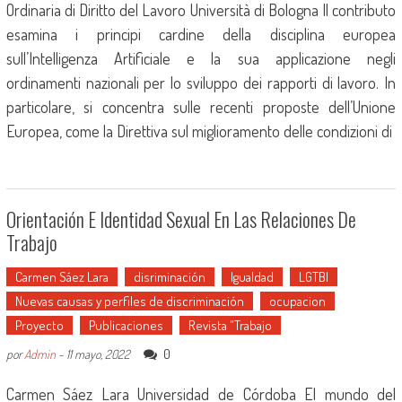
Ordinaria di Diritto del Lavoro Università di Bologna Il contributo
esamina i principi cardine della disciplina europea
sull’Intelligenza Artificiale e la sua applicazione negli
ordinamenti nazionali per lo sviluppo dei rapporti di lavoro. In
particolare, si concentra sulle recenti proposte dell’Unione
Europea, come la Direttiva sul miglioramento delle condizioni di
Orientación E Identidad Sexual En Las Relaciones De
Trabajo
Carmen Sáez Lara
disriminación
Igualdad
LGTBI
Nuevas causas y perfiles de discriminación
ocupacion
Proyecto
Publicaciones
Revista "Trabajo
0
por
Admin
-
11 mayo, 2022
Carmen Sáez Lara Universidad de Córdoba El mundo del