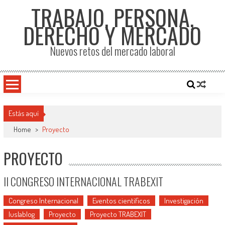
TRABAJO, PERSONA,
DERECHO Y MERCADO
Nuevos retos del mercado laboral
Estás aquí
Home
>
Proyecto
PROYECTO
II CONGRESO INTERNACIONAL TRABEXIT
Congreso Internacional
Eventos científicos
Investigación
Iuslablog
Proyecto
Proyecto TRABEXIT