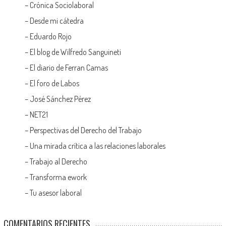
–
Crónica Sociolaboral
–
Desde mi cátedra
–
Eduardo Rojo
–
El blog de Wilfredo Sanguineti
–
El diario de Ferran Camas
–
El foro de Labos
–
José Sánchez Pérez
–
NET21
–
Perspectivas del Derecho del Trabajo
–
Una mirada crítica a las relaciones laborales
–
Trabajo al Derecho
–
Transforma ework
–
Tu asesor laboral
COMENTARIOS RECIENTES