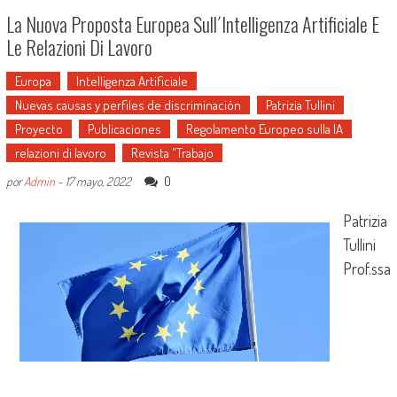
La Nuova Proposta Europea Sull´intelligenza Artificiale E
Le Relazioni Di Lavoro
Europa
Intelligenza Artificiale
Nuevas causas y perfiles de discriminación
Patrizia Tullini
Proyecto
Publicaciones
Regolamento Europeo sulla IA
relazioni di lavoro
Revista "Trabajo
0
por
Admin
-
17 mayo, 2022
Patrizia
Tullini
Prof.ssa