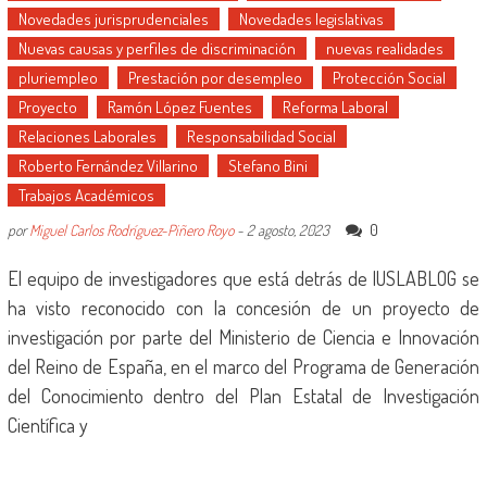
Novedades jurisprudenciales
Novedades legislativas
Nuevas causas y perfiles de discriminación
nuevas realidades
pluriempleo
Prestación por desempleo
Protección Social
Proyecto
Ramón López Fuentes
Reforma Laboral
Relaciones Laborales
Responsabilidad Social
Roberto Fernández Villarino
Stefano Bini
Trabajos Académicos
0
por
Miguel Carlos Rodríguez-Piñero Royo
-
2 agosto, 2023
El equipo de investigadores que está detrás de IUSLABLOG se
ha visto reconocido con la concesión de un proyecto de
investigación por parte del Ministerio de Ciencia e Innovación
del Reino de España, en el marco del Programa de Generación
del Conocimiento dentro del Plan Estatal de Investigación
Científica y