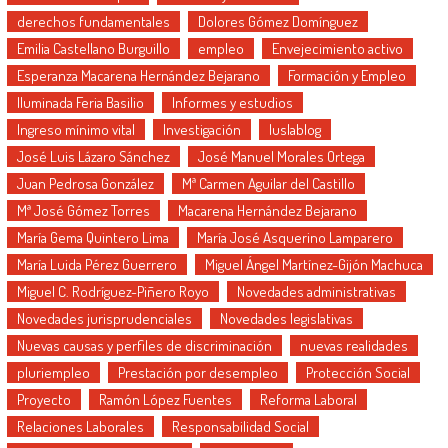
derechos fundamentales
Dolores Gómez Domínguez
Emilia Castellano Burguillo
empleo
Envejecimiento activo
Esperanza Macarena Hernández Bejarano
Formación y Empleo
Iluminada Feria Basilio
Informes y estudios
Ingreso mínimo vital
Investigación
Iuslablog
José Luis Lázaro Sánchez
José Manuel Morales Ortega
Juan Pedrosa González
Mª Carmen Aguilar del Castillo
Mª José Gómez Torres
Macarena Hernández Bejarano
María Gema Quintero Lima
María José Asquerino Lamparero
María Luida Pérez Guerrero
Miguel Ángel Martínez-Gijón Machuca
Miguel C. Rodríguez-Piñero Royo
Novedades administrativas
Novedades jurisprudenciales
Novedades legislativas
Nuevas causas y perfiles de discriminación
nuevas realidades
pluriempleo
Prestación por desempleo
Protección Social
Proyecto
Ramón López Fuentes
Reforma Laboral
Relaciones Laborales
Responsabilidad Social