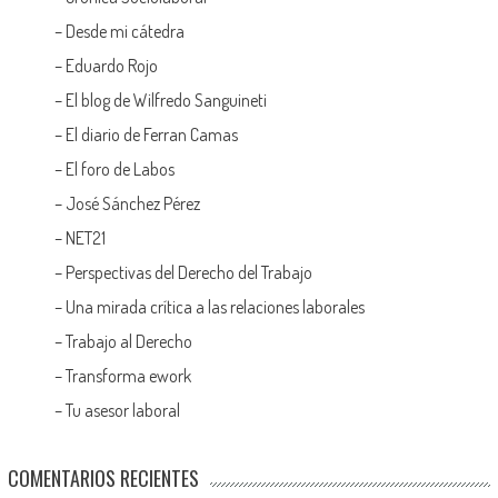
–
Desde mi cátedra
–
Eduardo Rojo
–
El blog de Wilfredo Sanguineti
–
El diario de Ferran Camas
–
El foro de Labos
–
José Sánchez Pérez
–
NET21
–
Perspectivas del Derecho del Trabajo
–
Una mirada crítica a las relaciones laborales
–
Trabajo al Derecho
–
Transforma ework
–
Tu asesor laboral
COMENTARIOS RECIENTES