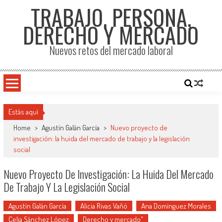
TRABAJO, PERSONA,
DERECHO Y MERCADO
Nuevos retos del mercado laboral
Estás aquí
Home
>
Agustín Galán García
>
Nuevo proyecto de
investigación: la huida del mercado de trabajo y la legislación
social
Nuevo Proyecto De Investigación: La Huida Del Mercado
De Trabajo Y La Legislación Social
Agustín Galán García
Alicia Rivas Vañó
Ana Domínguez Morales
Celia Sánchez López
Derecho y mercado"