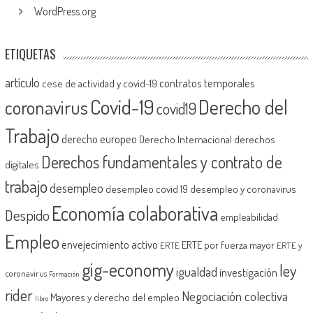
WordPress.org
ETIQUETAS
artículo
contratos temporales
cese de actividad y covid-19
Covid-19
Derecho del
coronavirus
covid19
Trabajo
derecho europeo
Derecho Internacional
derechos
Derechos fundamentales y contrato de
digitales
trabajo
desempleo
desempleo covid 19
desempleo y coronavirus
Economía colaborativa
Despido
empleabilidad
Empleo
envejecimiento activo
ERTE por fuerza mayor
ERTE
ERTE y
gig-economy
ley
igualdad
investigación
coronavirus
Formación
rider
Negociación colectiva
Mayores y derecho del empleo
libro