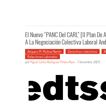
El Nuevo “PANC Del CARL” [II Plan De 
A La Negociación Colectiva Laboral A
Amparo M. Molina Martín
Derechos colectivos
N
Relaciones Laborales
por
Miguel Carlos Rodríguez-Piñero Royo
-
7 diciembre, 2023