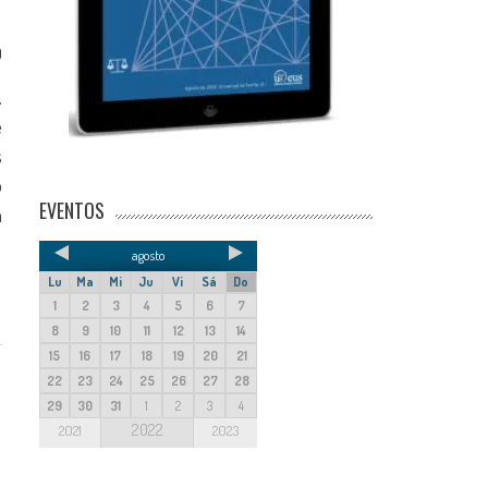
0
.
e
s
o
EVENTOS
a
agosto
Lu
Ma
Mi
Ju
Vi
Sá
Do
1
2
3
4
5
6
7
8
9
10
11
12
13
14
15
16
17
18
19
20
21
22
23
24
25
26
27
28
29
30
31
1
2
3
4
2022
2021
2023