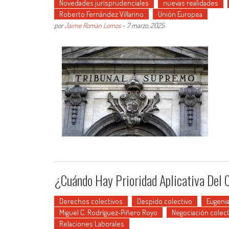
Novedades jurisprudenciales
nuevas realidades
Roberto Fernández Villarino
Unión Europea
por
Jaime Román Lemos
-
7 marzo, 2025
¿Cuándo Hay Prioridad Aplicativa Del
Derechos colectivos
Despido colectivo
Eugeni
Miguel C. Rodríguez-Piñero Royo
Negociación colect
Relaciones Laborales