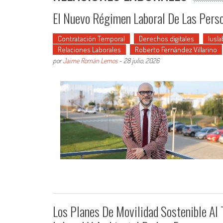
El Nuevo Régimen Laboral De Las Pers
Contratación Temporal
Derechos digitales
Iusla
Relaciones Laborales
Roberto Fernández Villarino
por
Jaime Román Lemos
-
28 julio, 2026
Los Planes De Movilidad Sostenible Al 