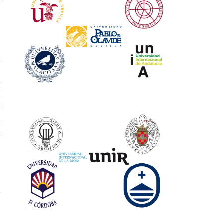
0
.
d
e
e
s