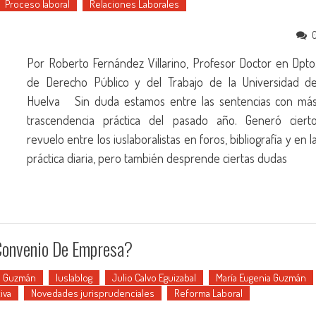
Proceso laboral
Relaciones Laborales
Por Roberto Fernández Villarino, Profesor Doctor en Dpto
de Derecho Público y del Trabajo de la Universidad d
Huelva Sin duda estamos entre las sentencias con má
trascendencia práctica del pasado año. Generó ciert
revuelo entre los iuslaboralistas en foros, bibliografía y en l
práctica diaria, pero también desprende ciertas dudas
 Convenio De Empresa?
a Guzmán
Iuslablog
Julio Calvo Eguizabal
María Eugenia Guzmán
iva
Novedades jurisprudenciales
Reforma Laboral