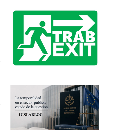
0
.
d
o
y
l
n