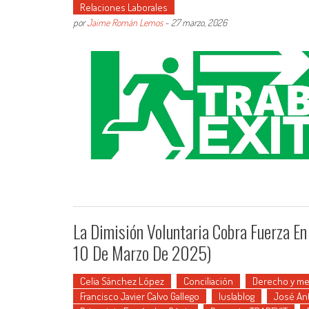
Relaciones Laborales
por
Jaime Román Lemos
-
27 marzo, 2026
La Dimisión Voluntaria Cobra Fuerza En
10 De Marzo De 2025)
Celia Sánchez López
Conciliación
Derecho y me
Francisco Javier Calvo Gallego
Iuslablog
José An