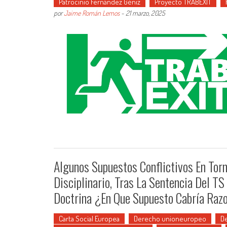
Patrocinio Fernández Géniz
Proyecto TRABEXIT
por
Jaime Román Lemos
-
21 marzo, 2025
Algunos Supuestos Conflictivos En Torn
Disciplinario, Tras La Sentencia Del 
Doctrina ¿En Que Supuesto Cabría Raz
Carta Social Europea
Derecho unioneuropeo
D