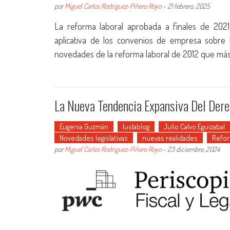
por
Miguel Carlos Rodríguez-Piñero Royo
-
21 febrero, 2025
La reforma laboral aprobada a finales de 2021 m
aplicativa de los convenios de empresa sobre 
novedades de la reforma laboral de 2012 que más 
La Nueva Tendencia Expansiva Del Dere
Eugenia Guzmán
Iuslablog
Julio Calvo Eguizabal
Novedades legislativas
nuevas realidades
Refor
por
Miguel Carlos Rodríguez-Piñero Royo
-
23 diciembre, 2024