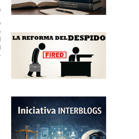
0
n
a
l
I
y