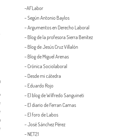
–
AFLabor
– Según Antonio Baylos
–
Argumentos en Derecho Laboral
–
Blog de la profesora Sierra Benítez
–
Blog de Jesús Cruz Villalón
–
Blog de Miguel Arenas
–
Crónica Sociolaboral
–
Desde mi cátedra
0
–
Eduardo Rojo
o
–
El blog de Wilfredo Sanguineti
e
–
El diario de Ferran Camas
e
–
El foro de Labos
n
–
José Sánchez Pérez
e
–
NET21