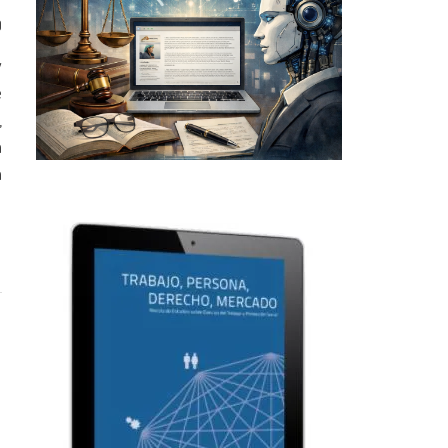
0
y
e
,
a
a