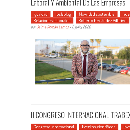
Laboral Y Ambiental De Las Empresas
Igualdad
Iuslablog
Movilidad sostenible
nue
Relaciones Laborales
Roberto Fernández Villarino
por
Jaime Román Lemos
-
8 julio, 2026
II CONGRESO INTERNACIONAL TRABE
Congreso Internacional
Eventos científicos
Inv