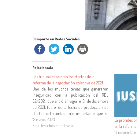
Comparte en Redes Sociales:
Relacionado
Los tribunales aclaran los efectos de la
reforma de la negociación colectiva de 2021
Uno de los muchos temas que generaron
inseguridad con la publicación del RDL
32/2021, que entró en vigor el 31 de diciembre
de 2021, fue el de la fecha de producción de
efectos del cambio más importante que se
operó en materia de negociación colectiva,
12 mayo, 2023
La prohibici
que fue la desaparición de…
En «Derechos colectivos»
en la reforma
14 noviembre,