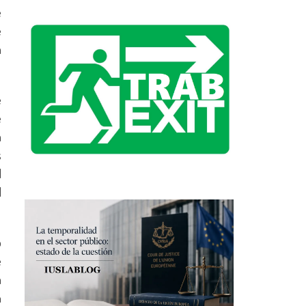
e
e
a
e
e
a
s
l
l
o
e
a
n