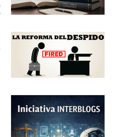
s
e
r