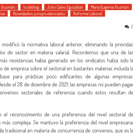
a Guzmán
Iuslablog
Julio Calvo Eguizabal
María Eugenia Guzmán
iva
Novedades jurisprudenciales
Reforma Laboral
odificó la normativa laboral anterior, eliminando la priorida
los de sector en materia salarial. Recordemos que una de la
s resistencias había generado en los sindicatos había sido l
io de empresa sobre el sectorial en bastantes materias incluida l
 base para prácticas poco edificantes de algunas empresas
. Desde el 28 de diciembre de 2021, las empresas no pueden paga
 convenios sectoriales de referencia cuando estos resultan d
el reconocimiento de una preferencia del nivel sectorial d
a más compleja. Se mantuvo la preferencia del nivel empresaria
gla tradicional en materia de concurrencia de convenios, que es l