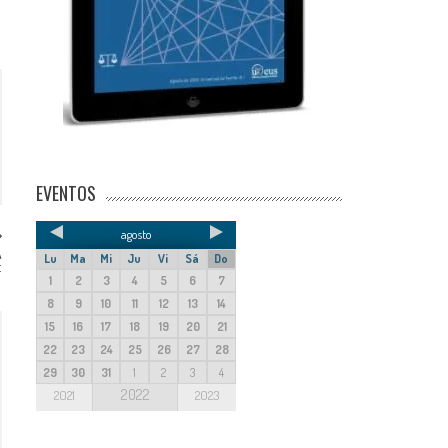
EVENTOS
agosto
A
Lu
Ma
Mi
Ju
Vi
Sá
Do
:
R
1
2
3
4
5
6
7
8
9
10
11
12
13
14
15
16
17
18
19
20
21
22
23
24
25
26
27
28
29
30
31
1
2
3
4
2022
2021
2023