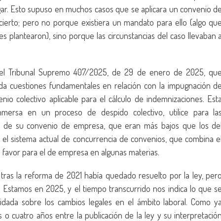
ugar. Esto supuso en muchos casos que se aplicara un convenio d
ierto; pero no porque existiera un mandato para ello (algo qu
es plantearon), sino porque las circunstancias del caso llevaban 
l del Tribunal Supremo 407/2025, de 29 de enero de 2025, qu
rda cuestiones fundamentales en relación con la impugnación d
nio colectivo aplicable para el cálculo de indemnizaciones. Est
mersa en un proceso de despido colectivo, utilice para la
ios de su convenio de empresa, que eran más bajos que los de
ra el sistema actual de concurrencia de convenios, que combina e
de favor para el de empresa en algunas materias.
ras la reforma de 2021 había quedado resuelto por la ley, per
. Estamos en 2025, y el tiempo transcurrido nos indica lo que s
idada sobre los cambios legales en el ámbito laboral. Como y
 o cuatro años entre la publicación de la ley y su interpretació