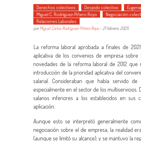
Derechos colectivos
Despido colectivo
Eugeni
Miguel C. Rodríguez-Piñero Royo
Negociación colect
Relaciones Laborales
por
Miguel Carlos Rodríguez-Piñero Royo
-
21 febrero, 2025
La reforma laboral aprobada a finales de 2021 m
aplicativa de los convenios de empresa sobre 
novedades de la reforma laboral de 2012 que má
introducción de la prioridad aplicativa del conven
salarial. Consideraban que había servido de
especialmente en el sector de los multiservicios
salarios inferiores a los establecidos en sus
aplicación.
Aunque esto se interpretó generalmente como 
negociación sobre el de empresa, la realidad er
(aunque se limitó su alcance); y se mantuvo la re