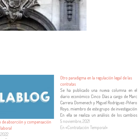
Otro paradigma en la regulación legal de las
contratas
Se ha publicado una nueva columna en el
diario económico Cinco Días a cargo de Marc
Carrera Domenech y Miguel Rodríguez-Piñero
Royo, miembro de este grupo de investigación
En ella se realiza un análisis de los cambios
propuestos, en el contexto de los diferentes
5 noviembre, 2021
ón de absorción y compensación
procesos abiertos de reforma legal, en…
En «Contratación Temporal»
 laboral
 2022