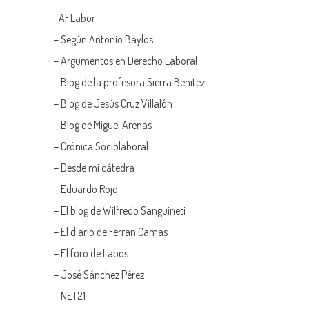
–
AFLabor
– Según Antonio Baylos
–
Argumentos en Derecho Laboral
–
Blog de la profesora Sierra Benítez
–
Blog de Jesús Cruz Villalón
–
Blog de Miguel Arenas
–
Crónica Sociolaboral
–
Desde mi cátedra
–
Eduardo Rojo
–
El blog de Wilfredo Sanguineti
–
El diario de Ferran Camas
–
El foro de Labos
–
José Sánchez Pérez
–
NET21