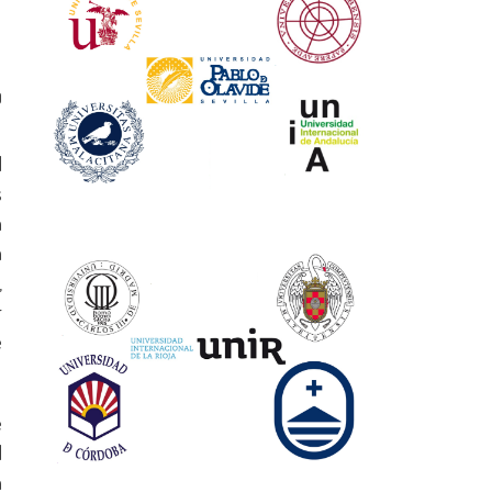
0
d
s
a
a
,
r
e
e
l
a