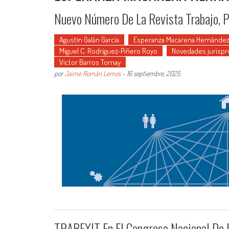
Nuevo Número De La Revista Trabajo, 
Agustín Galán García
Esperanza Macarena Hernández
Miguel C. Rodríguez-Piñero Royo
Novedades jurispr
Víctor Barros Tornay
por
Jaime Román Lemos
-
16 septiembre, 2025
TRABEXIT En El Congreso Nacional De L