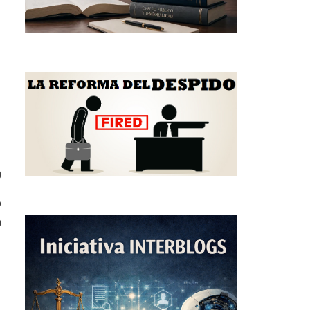
0
o
a