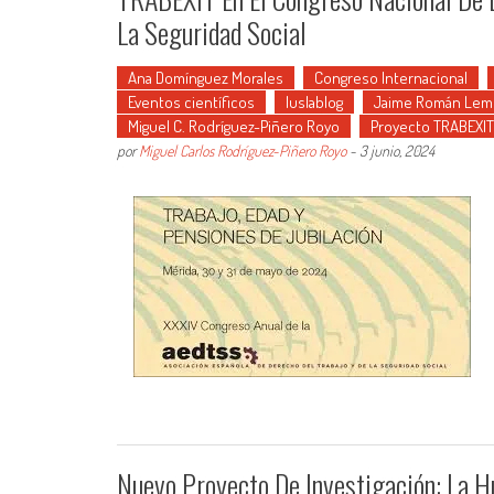
La Seguridad Social
Ana Domínguez Morales
Congreso Internacional
Eventos científicos
Iuslablog
Jaime Román Lem
Miguel C. Rodríguez-Piñero Royo
Proyecto TRABEXIT
por
Miguel Carlos Rodríguez-Piñero Royo
-
3 junio, 2024
Nuevo Proyecto De Investigación: La Hu