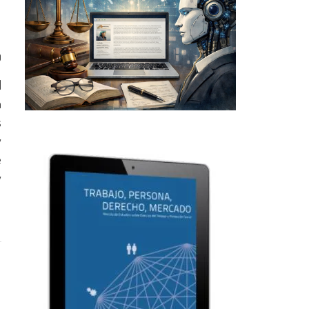
0
l
a
s
y
e
y