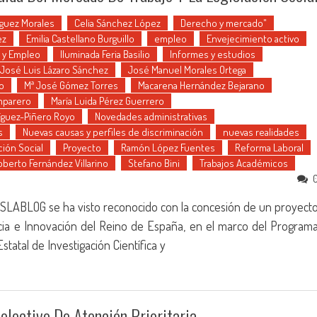
guez Morales
Celia Sánchez López
Derecho y mercado"
ez
Emilia Castellano Burguillo
empleo
Envejecimiento activo
 y Empleo
Iluminada Feria Basilio
Informes y estudios
José Luis Lázaro Sánchez
José Manuel Morales Ortega
lo
Mª José Gómez Torres
Macarena Hernández Bejarano
mparero
María Luida Pérez Guerrero
ríguez-Piñero Royo
Novedades administrativas
s
Nuevas causas y perfiles de discriminación
nuevas realidades
ión Social
Proyecto
Ramón López Fuentes
Reforma Laboral
oberto Fernández Villarino
Stefano Bini
Trabajos Académicos
IUSLABLOG se ha visto reconocido con la concesión de un proyect
encia e Innovación del Reino de España, en el marco del Program
tatal de Investigación Científica y
lectivo De Atención Prioritaria