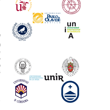
0
)
e
o
a
s