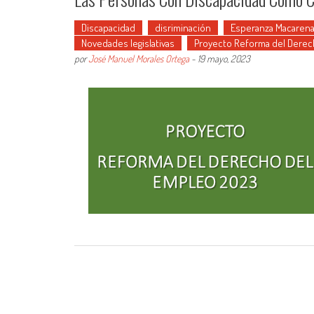
Discapacidad
disriminación
Esperanza Macarena
Novedades legislativas
Proyecto Reforma del Derec
por
José Manuel Morales Ortega
-
19 mayo, 2023