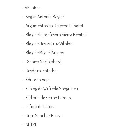
–
AFLabor
– Según Antonio Baylos
–
Argumentos en Derecho Laboral
–
Blog de la profesora Sierra Benítez
–
Blog de Jesús Cruz Villalón
–
Blog de Miguel Arenas
–
Crónica Sociolaboral
–
Desde mi cátedra
–
Eduardo Rojo
–
El blog de Wilfredo Sanguineti
–
El diario de Ferran Camas
–
El foro de Labos
–
José Sánchez Pérez
–
NET21