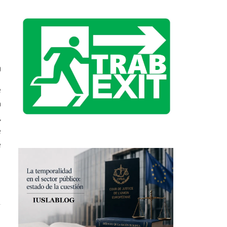
0
e
n
,
e
e
l