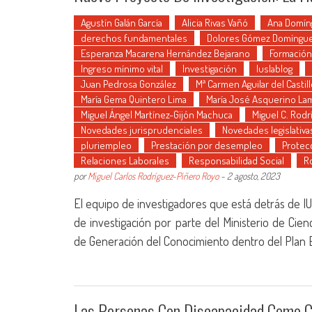
Agustín Galán García
Alicia Rivas Vañó
Ana Domín
derechos fundamentales
Dolores Gómez Domíngu
Esperanza Macarena Hernández Bejarano
Formación
Ingreso mínimo vital
Investigación
Iuslablog
Juan Pedrosa González
Mª Carmen Aguilar del Castil
María Gema Quintero Lima
María José Asquerino La
Miguel Ángel Martínez-Gijón Machuca
Miguel C. Rod
Novedades jurisprudenciales
Novedades legislativa
pluriempleo
Prestación por desempleo
Protecc
Relaciones Laborales
Responsabilidad Social
R
por
Miguel Carlos Rodríguez-Piñero Royo
-
2 agosto, 2023
El equipo de investigadores que está detrás de 
de investigación por parte del Ministerio de Ci
de Generación del Conocimiento dentro del Plan Es
Las Personas Con Discapacidad Como Co