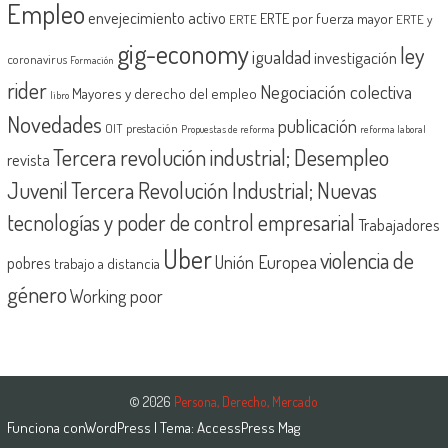
Empleo
envejecimiento activo
ERTE por fuerza mayor
ERTE
ERTE y
gig-economy
ley
igualdad
investigación
coronavirus
Formación
rider
Negociación colectiva
Mayores y derecho del empleo
libro
Novedades
publicación
OIT
prestación
Propuestas de reforma
reforma laboral
Tercera revolución industrial; Desempleo
revista
Juvenil
Tercera Revolución Industrial; Nuevas
tecnologías y poder de control empresarial
Trabajadores
Uber
violencia de
Unión Europea
pobres
trabajo a distancia
género
Working poor
© 2026
Persona, Derecho, Mercado
Funciona con
WordPress
| Tema:
AccessPress Mag