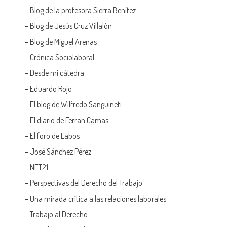
–
Blog de la profesora Sierra Benítez
–
Blog de Jesús Cruz Villalón
–
Blog de Miguel Arenas
–
Crónica Sociolaboral
–
Desde mi cátedra
–
Eduardo Rojo
–
El blog de Wilfredo Sanguineti
–
El diario de Ferran Camas
–
El foro de Labos
–
José Sánchez Pérez
–
NET21
–
Perspectivas del Derecho del Trabajo
–
Una mirada crítica a las relaciones laborales
–
Trabajo al Derecho