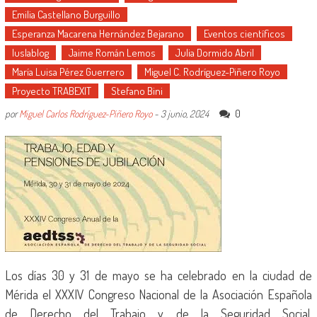
Emilia Castellano Burguillo
Esperanza Macarena Hernández Bejarano
Eventos científicos
Iuslablog
Jaime Román Lemos
Julia Dormido Abril
María Luisa Pérez Guerrero
Miguel C. Rodríguez-Piñero Royo
Proyecto TRABEXIT
Stefano Bini
0
por
Miguel Carlos Rodríguez-Piñero Royo
-
3 junio, 2024
Los días 30 y 31 de mayo se ha celebrado en la ciudad de
Mérida el XXXIV Congreso Nacional de la Asociación Española
de Derecho del Trabajo y de la Seguridad Social,