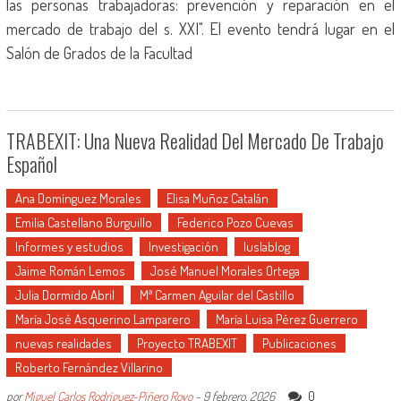
las personas trabajadoras: prevención y reparación en el
mercado de trabajo del s. XXI". El evento tendrá lugar en el
Salón de Grados de la Facultad
TRABEXIT: Una Nueva Realidad Del Mercado De Trabajo
Español
Ana Domínguez Morales
Elisa Muñoz Catalán
Emilia Castellano Burguillo
Federico Pozo Cuevas
Informes y estudios
Investigación
Iuslablog
Jaime Román Lemos
José Manuel Morales Ortega
Julia Dormido Abril
Mª Carmen Aguilar del Castillo
María José Asquerino Lamparero
María Luisa Pérez Guerrero
nuevas realidades
Proyecto TRABEXIT
Publicaciones
Roberto Fernández Villarino
0
por
Miguel Carlos Rodríguez-Piñero Royo
-
9 febrero, 2026