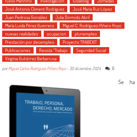
Fulvio Mannino
Investigación
Iuslablog
Jornadas
José Antonio Climent Rodríguez
José María Ruz López
Juan Pedrosa González
Julia Dormido Abril
María Luida Pérez Guerrero
Miguel C. Rodríguez-Piñero Royo
nuevas realidades
ocupacion
pluriempleo
Prestación por desempleo
Proyecto TRABEXIT
Publicaciones
Revista "Trabajo
Seguridad Social
Virginia Gutiérrez Barbarrusa
0
por
Miguel Carlos Rodríguez-Piñero Royo
-
30 diciembre, 2024
Se ha