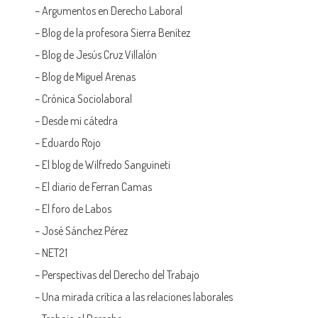
–
Argumentos en Derecho Laboral
–
Blog de la profesora Sierra Benítez
–
Blog de Jesús Cruz Villalón
–
Blog de Miguel Arenas
–
Crónica Sociolaboral
–
Desde mi cátedra
–
Eduardo Rojo
–
El blog de Wilfredo Sanguineti
–
El diario de Ferran Camas
–
El foro de Labos
–
José Sánchez Pérez
–
NET21
–
Perspectivas del Derecho del Trabajo
–
Una mirada crítica a las relaciones laborales