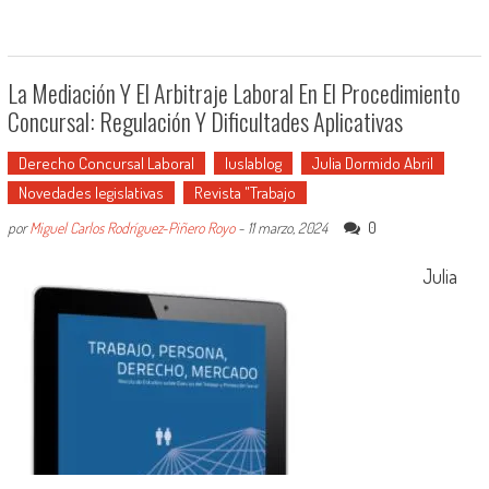
La Mediación Y El Arbitraje Laboral En El Procedimiento
Concursal: Regulación Y Dificultades Aplicativas
Derecho Concursal Laboral
Iuslablog
Julia Dormido Abril
Novedades legislativas
Revista "Trabajo
0
por
Miguel Carlos Rodríguez-Piñero Royo
-
11 marzo, 2024
Julia