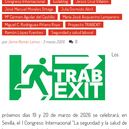
Congreso Internacional
Iuslablog
Jesús Cruz Villalón
José Manuel Morales Ortega
Julia Dormido Abril
Mª Carmen Aguilar del Castillo
María José Asquerino Lamparero
Miguel C. Rodríguez-Piñero Royo
Proyecto TRABEXIT
Ramón López Fuentes
Seguridad y salud laboral
0
por
Jaime Román Lemos
-
3 marzo, 2026
Los
próximos días 19 y 20 de marzo de 2026 se celebrará, en
Sevilla, el I Congreso Internacional "La seguridad y la salud de