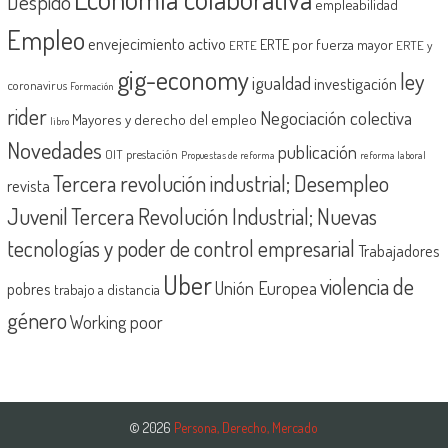
Despido
empleabilidad
Empleo
envejecimiento activo
ERTE por fuerza mayor
ERTE
ERTE y
gig-economy
ley
igualdad
investigación
coronavirus
Formación
rider
Negociación colectiva
Mayores y derecho del empleo
libro
Novedades
publicación
OIT
prestación
Propuestas de reforma
reforma laboral
Tercera revolución industrial; Desempleo
revista
Juvenil
Tercera Revolución Industrial; Nuevas
tecnologías y poder de control empresarial
Trabajadores
Uber
violencia de
Unión Europea
pobres
trabajo a distancia
género
Working poor
© 2026
Persona, Derecho, Mercado