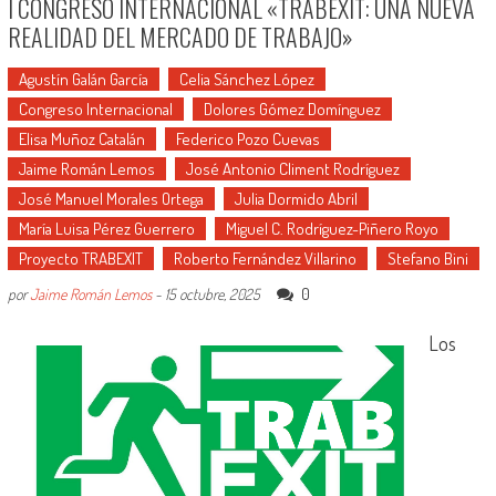
I CONGRESO INTERNACIONAL «TRABEXIT: UNA NUEVA
REALIDAD DEL MERCADO DE TRABAJO»
Agustín Galán García
Celia Sánchez López
Congreso Internacional
Dolores Gómez Domínguez
Elisa Muñoz Catalán
Federico Pozo Cuevas
Jaime Román Lemos
José Antonio Climent Rodríguez
José Manuel Morales Ortega
Julia Dormido Abril
María Luisa Pérez Guerrero
Miguel C. Rodríguez-Piñero Royo
Proyecto TRABEXIT
Roberto Fernández Villarino
Stefano Bini
0
por
Jaime Román Lemos
-
15 octubre, 2025
Los