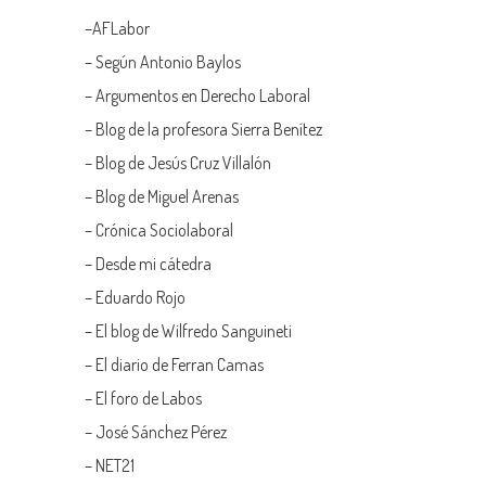
–
AFLabor
– Según Antonio Baylos
–
Argumentos en Derecho Laboral
–
Blog de la profesora Sierra Benítez
–
Blog de Jesús Cruz Villalón
–
Blog de Miguel Arenas
–
Crónica Sociolaboral
–
Desde mi cátedra
–
Eduardo Rojo
–
El blog de Wilfredo Sanguineti
–
El diario de Ferran Camas
–
El foro de Labos
–
José Sánchez Pérez
–
NET21