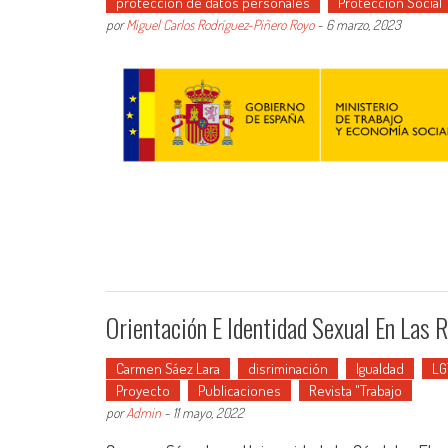
protección de datos personales
Protección Social
por
Miguel Carlos Rodríguez-Piñero Royo
-
6 marzo, 2023
Orientación E Identidad Sexual En Las 
Carmen Sáez Lara
disriminación
Igualdad
LG
Proyecto
Publicaciones
Revista "Trabajo
por
Admin
-
11 mayo, 2022