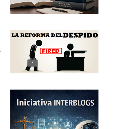
1
a
n
3
o
,
0