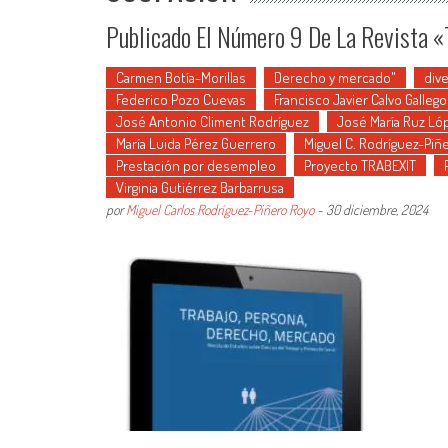
Publicado El Número 9 De La Revista «
Carmen Botía-Morillas
Derecho y mercado"
div
Federico Pozo Cuevas
Francisco Javier Calvo Gallego
José Antonio Climent Rodríguez
José María Ruz Ló
María Luida Pérez Guerrero
Miguel C. Rodríguez-Piñ
Prestación por desempleo
Proyecto TRABEXIT
Virginia Gutiérrez Barbarrusa
por
Miguel Carlos Rodríguez-Piñero Royo
-
30 diciembre, 2024