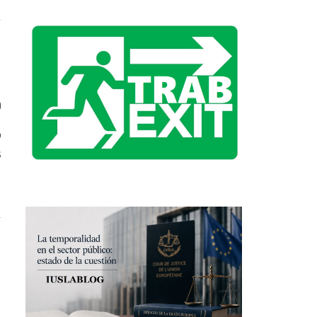
0
o
s