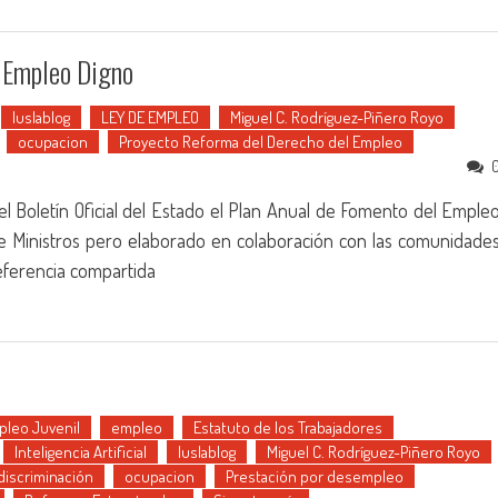
 Empleo Digno
Iuslablog
LEY DE EMPLEO
Miguel C. Rodríguez-Piñero Royo
ocupacion
Proyecto Reforma del Derecho del Empleo
el Boletín Oficial del Estado el Plan Anual de Fomento del Emple
 Ministros pero elaborado en colaboración con las comunidade
eferencia compartida
leo Juvenil
empleo
Estatuto de los Trabajadores
Inteligencia Artificial
Iuslablog
Miguel C. Rodríguez-Piñero Royo
discriminación
ocupacion
Prestación por desempleo