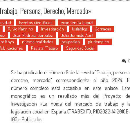
Trabajo, Persona, Derecho, Mercado»
ersidad
Eventos científicos
experiencia laboral
Fulvio Mannino
Investigación
Iuslablog
Jornadas
pez
Juan Pedrosa González
Julia Dormido Abril
ero Royo
nuevas realidades
ocupacion
pluriempleo
Publicaciones
Revista "Trabajo
Seguridad Social
Se ha publicado el número 9 de la revista "Trabajo, persona
derecho, mercado", correspondiente al año 2024. E
número completo está accesible en este enlace. Est
monográfico es un resultado más del Proyecto d
Investigación «La huida del mercado de trabajo y l
legislación social en España (TRABEXIT), PID2022-141201OB
I00». Publica los