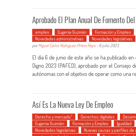
Aprobado El Plan Anual De Fomento Del
empleo
Eugenia Guzmán
Formación y Empleo
Novedades administrativas
Novedades legislativas
por
Miguel Carlos Rodríguez-Piñero Royo
-
6 julio, 2023
El día 6 de junio de este año se ha publicado en 
Digno 2023 (PAFED), aprobado por el Consejo de
autónomas con el objetivo de operar como una r
Así Es La Nueva Ley De Empleo
Derecho y mercado"
Derechos digitales
Desemp
Eugenia Guzmán
Formación y Empleo
Igualdad
Novedades legislativas
Nuevas causas y perfiles de 