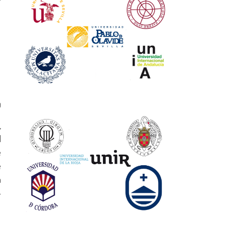
0
,
l
e
e
a
-