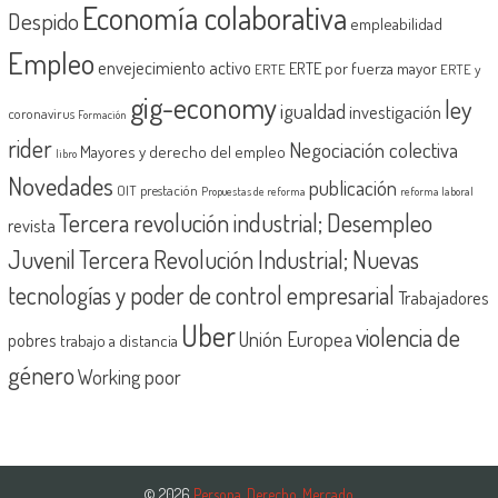
Economía colaborativa
Despido
empleabilidad
Empleo
envejecimiento activo
ERTE por fuerza mayor
ERTE
ERTE y
gig-economy
ley
igualdad
investigación
coronavirus
Formación
rider
Negociación colectiva
Mayores y derecho del empleo
libro
Novedades
publicación
OIT
prestación
Propuestas de reforma
reforma laboral
Tercera revolución industrial; Desempleo
revista
Juvenil
Tercera Revolución Industrial; Nuevas
tecnologías y poder de control empresarial
Trabajadores
Uber
violencia de
Unión Europea
pobres
trabajo a distancia
género
Working poor
© 2026
Persona, Derecho, Mercado