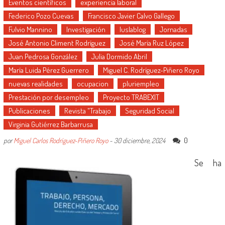
Eventos científicos
experiencia laboral
Federico Pozo Cuevas
Francisco Javier Calvo Gallego
Fulvio Mannino
Investigación
Iuslablog
Jornadas
José Antonio Climent Rodríguez
José María Ruz López
Juan Pedrosa González
Julia Dormido Abril
María Luida Pérez Guerrero
Miguel C. Rodríguez-Piñero Royo
nuevas realidades
ocupacion
pluriempleo
Prestación por desempleo
Proyecto TRABEXIT
Publicaciones
Revista "Trabajo
Seguridad Social
Virginia Gutiérrez Barbarrusa
0
por
Miguel Carlos Rodríguez-Piñero Royo
-
30 diciembre, 2024
Se ha