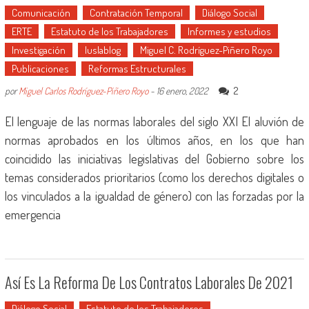
Comunicación
Contratación Temporal
Diálogo Social
ERTE
Estatuto de los Trabajadores
Informes y estudios
Investigación
Iuslablog
Miguel C. Rodríguez-Piñero Royo
Publicaciones
Reformas Estructurales
2
por
Miguel Carlos Rodríguez-Piñero Royo
-
16 enero, 2022
El lenguaje de las normas laborales del siglo XXI El aluvión de
normas aprobados en los últimos años, en los que han
coincidido las iniciativas legislativas del Gobierno sobre los
temas considerados prioritarios (como los derechos digitales o
los vinculados a la igualdad de género) con las forzadas por la
emergencia
Así Es La Reforma De Los Contratos Laborales De 2021
Diálogo Social
Estatuto de los Trabajadores