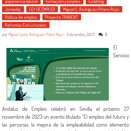
experiencia laboral
Formación y Empleo
Iuslablog
Jornadas
LEY DE EMPLEO
Miguel C. Rodríguez-Piñero Royo
Política de empleo
Proyecto TRABEXIT
Reformas Estructurales
0
por
Miguel Carlos Rodríguez-Piñero Royo
-
11 diciembre, 2023
El
Servicio
Andaluz de Empleo celebró en Sevilla el próximo 27
noviembre de 2023 un evento titulado “El empleo del futuro y
las personas: la mejora de la empleabilidad como elemento