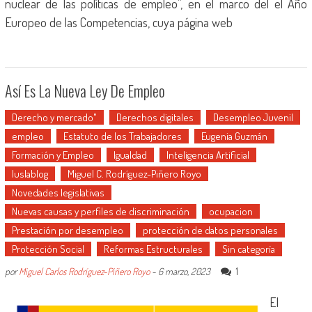
nuclear de las políticas de empleo”, en el marco del el Año
Europeo de las Competencias, cuya página web
Así Es La Nueva Ley De Empleo
Derecho y mercado"
Derechos digitales
Desempleo Juvenil
empleo
Estatuto de los Trabajadores
Eugenia Guzmán
Formación y Empleo
Igualdad
Inteligencia Artificial
Iuslablog
Miguel C. Rodríguez-Piñero Royo
Novedades legislativas
Nuevas causas y perfiles de discriminación
ocupacion
Prestación por desempleo
protección de datos personales
Protección Social
Reformas Estructurales
Sin categoría
1
por
Miguel Carlos Rodríguez-Piñero Royo
-
6 marzo, 2023
El