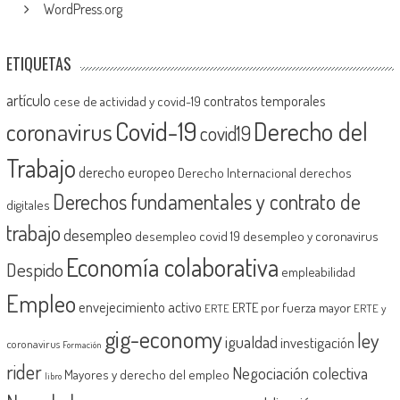
WordPress.org
ETIQUETAS
artículo
contratos temporales
cese de actividad y covid-19
Covid-19
Derecho del
coronavirus
covid19
Trabajo
derecho europeo
Derecho Internacional
derechos
Derechos fundamentales y contrato de
digitales
trabajo
desempleo
desempleo covid 19
desempleo y coronavirus
Economía colaborativa
Despido
empleabilidad
Empleo
envejecimiento activo
ERTE por fuerza mayor
ERTE
ERTE y
gig-economy
ley
igualdad
investigación
coronavirus
Formación
rider
Negociación colectiva
Mayores y derecho del empleo
libro