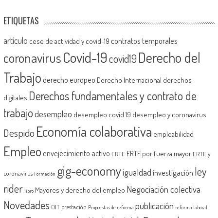
ETIQUETAS
artículo
contratos temporales
cese de actividad y covid-19
Covid-19
Derecho del
coronavirus
covid19
Trabajo
derecho europeo
Derecho Internacional
derechos
Derechos fundamentales y contrato de
digitales
trabajo
desempleo
desempleo covid 19
desempleo y coronavirus
Economía colaborativa
Despido
empleabilidad
Empleo
envejecimiento activo
ERTE por fuerza mayor
ERTE
ERTE y
gig-economy
ley
igualdad
investigación
coronavirus
Formación
rider
Negociación colectiva
Mayores y derecho del empleo
libro
Novedades
publicación
OIT
prestación
Propuestas de reforma
reforma laboral