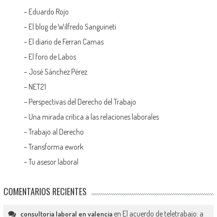
–
Eduardo Rojo
–
El blog de Wilfredo Sanguineti
–
El diario de Ferran Camas
–
El foro de Labos
–
José Sánchez Pérez
–
NET21
–
Perspectivas del Derecho del Trabajo
–
Una mirada crítica a las relaciones laborales
–
Trabajo al Derecho
–
Transforma ework
–
Tu asesor laboral
COMENTARIOS RECIENTES
en
El acuerdo de teletrabajo: a
consultoria laboral en valencia