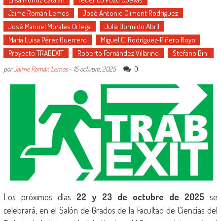
Jaime Román Lemos
José Antonio Climent Rodríguez
José Manuel Morales Ortega
Julia Dormido Abril
María Luisa Pérez Guerrero
Miguel C. Rodríguez-Piñero Royo
Proyecto TRABEXIT
Roberto Fernández Villarino
Stefano Bini
0
por
Jaime Román Lemos
-
15 octubre, 2025
Los próximos días
22 y 23 de octubre de 2025
se
celebrará, en el Salón de Grados de la Facultad de Ciencias del