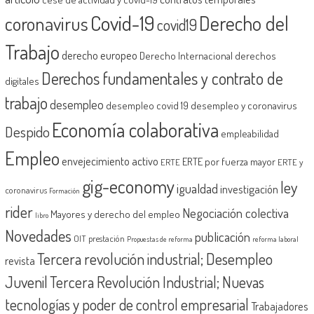
Covid-19
Derecho del
coronavirus
covid19
Trabajo
derecho europeo
Derecho Internacional
derechos
Derechos fundamentales y contrato de
digitales
trabajo
desempleo
desempleo covid 19
desempleo y coronavirus
Economía colaborativa
Despido
empleabilidad
Empleo
envejecimiento activo
ERTE por fuerza mayor
ERTE
ERTE y
gig-economy
ley
igualdad
investigación
coronavirus
Formación
rider
Negociación colectiva
Mayores y derecho del empleo
libro
Novedades
publicación
OIT
prestación
Propuestas de reforma
reforma laboral
Tercera revolución industrial; Desempleo
revista
Juvenil
Tercera Revolución Industrial; Nuevas
tecnologías y poder de control empresarial
Trabajadores