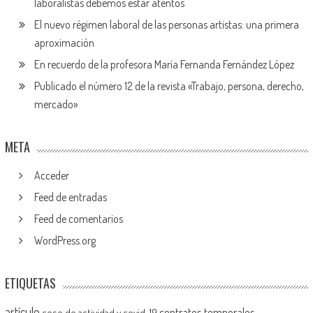
laboralistas debemos estar atentos
El nuevo régimen laboral de las personas artistas: una primera
aproximación
En recuerdo de la profesora María Fernanda Fernández López
Publicado el número 12 de la revista «Trabajo, persona, derecho,
mercado»
META
Acceder
Feed de entradas
Feed de comentarios
WordPress.org
ETIQUETAS
artículo
contratos temporales
cese de actividad y covid-19