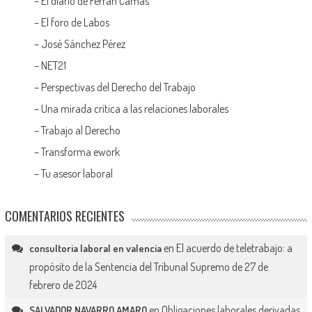
–
El diario de Ferran Camas
–
El foro de Labos
–
José Sánchez Pérez
–
NET21
–
Perspectivas del Derecho del Trabajo
–
Una mirada crítica a las relaciones laborales
–
Trabajo al Derecho
–
Transforma ework
–
Tu asesor laboral
COMENTARIOS RECIENTES
en
El acuerdo de teletrabajo: a
consultoria laboral en valencia
propósito de la Sentencia del Tribunal Supremo de 27 de
febrero de 2024
en
Obligaciones laborales derivadas
SALVADOR NAVARRO AMARO