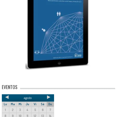
EVENTOS
agosto
Lu
Ma
Mi
Ju
Vi
Sá
Do
1
2
3
4
5
6
7
8
9
10
11
12
13
14