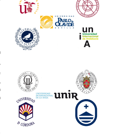
0
y
e
,
a
a