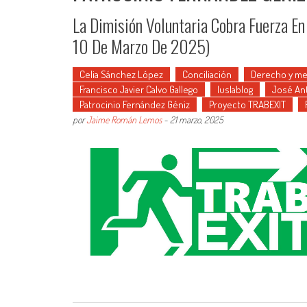
La Dimisión Voluntaria Cobra Fuerza En
10 De Marzo De 2025)
Celia Sánchez López
Conciliación
Derecho y me
Francisco Javier Calvo Gallego
Iuslablog
José An
Patrocinio Fernández Géniz
Proyecto TRABEXIT
por
Jaime Román Lemos
-
21 marzo, 2025