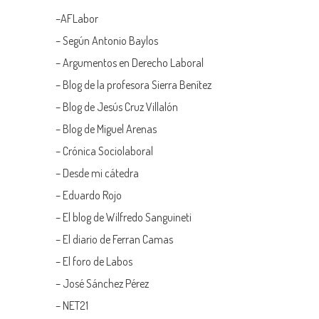
–
AFLabor
– Según Antonio Baylos
–
Argumentos en Derecho Laboral
–
Blog de la profesora Sierra Benítez
–
Blog de Jesús Cruz Villalón
–
Blog de Miguel Arenas
–
Crónica Sociolaboral
–
Desde mi cátedra
–
Eduardo Rojo
–
El blog de Wilfredo Sanguineti
–
El diario de Ferran Camas
–
El foro de Labos
–
José Sánchez Pérez
–
NET21