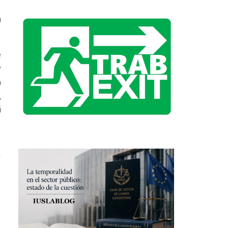
0
.
e
y
a
,
i