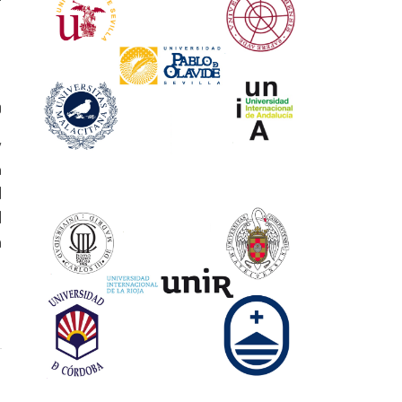
0
y
n
l
l
a