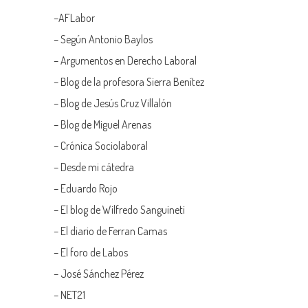
–
AFLabor
– Según Antonio Baylos
–
Argumentos en Derecho Laboral
–
Blog de la profesora Sierra Benítez
–
Blog de Jesús Cruz Villalón
–
Blog de Miguel Arenas
–
Crónica Sociolaboral
–
Desde mi cátedra
–
Eduardo Rojo
–
El blog de Wilfredo Sanguineti
–
El diario de Ferran Camas
–
El foro de Labos
–
José Sánchez Pérez
–
NET21