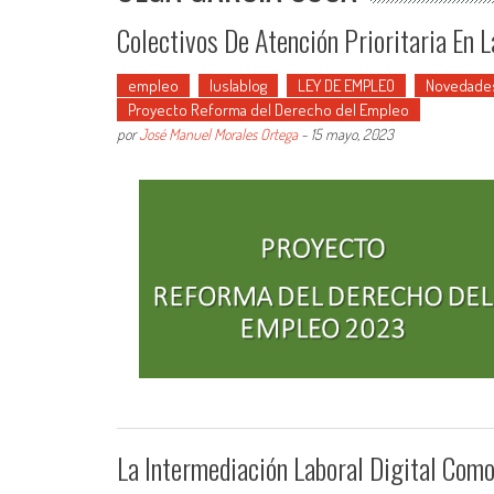
Colectivos De Atención Prioritaria En 
empleo
Iuslablog
LEY DE EMPLEO
Novedades 
Proyecto Reforma del Derecho del Empleo
por
José Manuel Morales Ortega
-
15 mayo, 2023
La Intermediación Laboral Digital Com