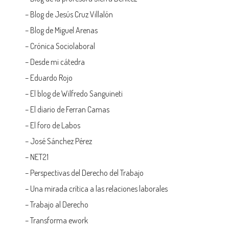
–
Blog de Jesús Cruz Villalón
–
Blog de Miguel Arenas
–
Crónica Sociolaboral
–
Desde mi cátedra
–
Eduardo Rojo
–
El blog de Wilfredo Sanguineti
–
El diario de Ferran Camas
–
El foro de Labos
–
José Sánchez Pérez
–
NET21
–
Perspectivas del Derecho del Trabajo
–
Una mirada crítica a las relaciones laborales
–
Trabajo al Derecho
–
Transforma ework