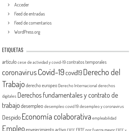
Acceder
Feed de entradas
Feed de comentarios
WordPress.org
ETIQUETAS
artículo
contratos temporales
cese de actividad y covid-19
Covid-19
Derecho del
coronavirus
covid19
Trabajo
derecho europeo
Derecho Internacional
derechos
Derechos fundamentales y contrato de
digitales
trabajo
desempleo
desempleo covid 19
desempleo y coronavirus
Economía colaborativa
Despido
empleabilidad
Empleo
envejecimiento activo
ERTE por fuerza mayor
ERTE
ERTE y