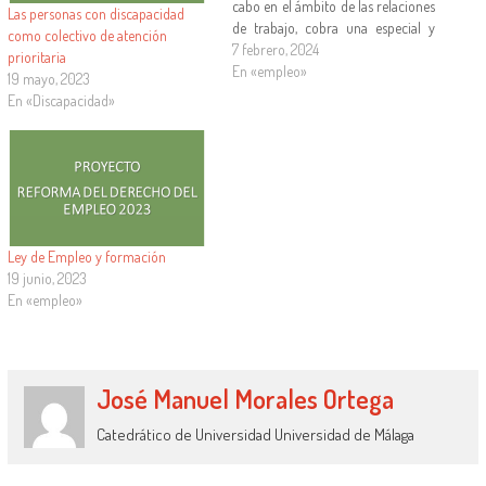
cabo en el ámbito de las relaciones
Las personas con discapacidad
de trabajo, cobra una especial y
como colectivo de atención
particular atención la Ley 3/2023
7 febrero, 2024
prioritaria
de Empleo. Con ésta, se pretende
En «empleo»
19 mayo, 2023
incidir en un ámbito clave y
En «Discapacidad»
fundamental para todas las…
Ley de Empleo y formación
19 junio, 2023
En «empleo»
José Manuel Morales Ortega
Catedrático de Universidad Universidad de Málaga