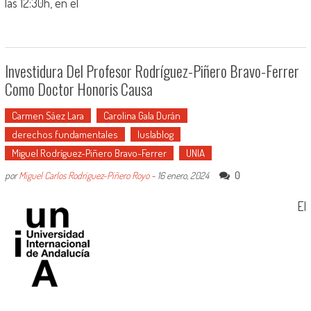
las 12:30h, en el
Investidura Del Profesor Rodríguez-Piñero Bravo-Ferrer
Como Doctor Honoris Causa
Carmen Sáez Lara
Carolina Gala Durán
derechos fundamentales
Iuslablog
Miguel Rodríguez-Piñero Bravo-Ferrer
UNIA
0
por
Miguel Carlos Rodríguez-Piñero Royo
-
16 enero, 2024
El