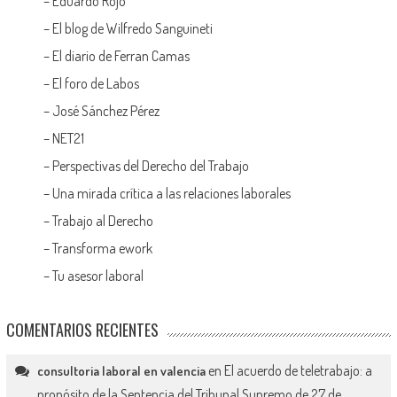
–
Eduardo Rojo
–
El blog de Wilfredo Sanguineti
–
El diario de Ferran Camas
–
El foro de Labos
–
José Sánchez Pérez
–
NET21
–
Perspectivas del Derecho del Trabajo
–
Una mirada crítica a las relaciones laborales
–
Trabajo al Derecho
–
Transforma ework
–
Tu asesor laboral
COMENTARIOS RECIENTES
en
El acuerdo de teletrabajo: a
consultoria laboral en valencia
propósito de la Sentencia del Tribunal Supremo de 27 de