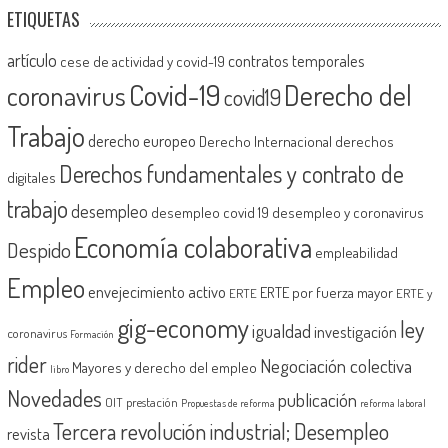
ETIQUETAS
artículo
contratos temporales
cese de actividad y covid-19
Covid-19
Derecho del
coronavirus
covid19
Trabajo
derecho europeo
Derecho Internacional
derechos
Derechos fundamentales y contrato de
digitales
trabajo
desempleo
desempleo covid 19
desempleo y coronavirus
Economía colaborativa
Despido
empleabilidad
Empleo
envejecimiento activo
ERTE por fuerza mayor
ERTE
ERTE y
gig-economy
ley
igualdad
investigación
coronavirus
Formación
rider
Negociación colectiva
Mayores y derecho del empleo
libro
Novedades
publicación
OIT
prestación
Propuestas de reforma
reforma laboral
Tercera revolución industrial; Desempleo
revista