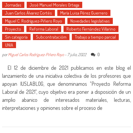
Jornadas
José Manuel Morales Ortega
Juan Carlos Álvarez Cortés
María Luisa Pérez Guerrero
Miguel C. Rodríguez-Piñero Royo
Novedades legislativas
Proyecto
Reforma Laboral
Roberto Fernández Villarino
Sin categoría
Subcontratacióm
Trabajo a tiempo parcial
UNIA
0
por
Miguel Carlos Rodríguez-Piñero Royo
-
7 julio, 2022
El 12 de diciembre de 2021 publicamos en este blog el
lanzamiento de una iniciativa colectiva de los profesores que
apoyan IUSLABLOG, que denominamos "Proyecto Reforma
Laboral de 2021", cuyo objetivo era poner a disposición de un
amplio abanico de interesados materiales, lecturas,
interpretaciones y opiniones sobre el proceso de