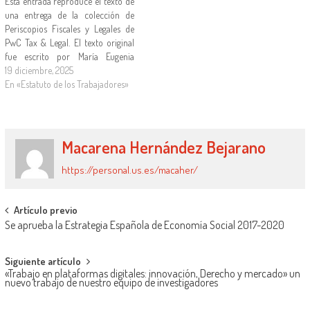
Esta entrada reproduce el texto de
una entrega de la colección de
Periscopios Fiscales y Legales de
PwC Tax & Legal. El texto original
fue escrito por María Eugenia
Guzmán, Julio Calvo y Francisco
19 diciembre, 2025
Marín, socios de laboral de PwC
En «Estatuto de los Trabajadores»
Tax & Legal; y por Miguel
Rodríguez-Piñero, colaborador de
este…
Macarena Hernández Bejarano
https://personal.us.es/macaher/
Artículo previo
Se aprueba la Estrategia Española de Economía Social 2017-2020
Siguiente artículo
«Trabajo en plataformas digitales: innovación, Derecho y mercado» un
nuevo trabajo de nuestro equipo de investigadores