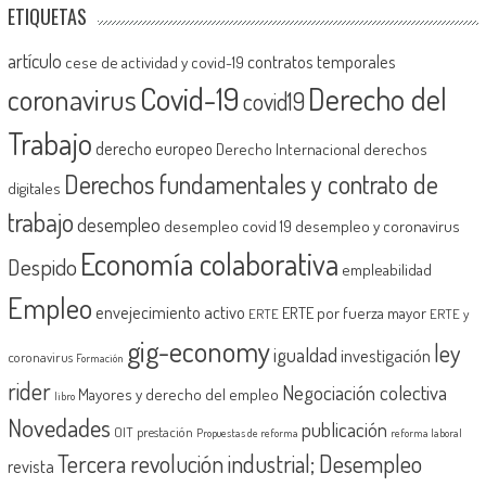
ETIQUETAS
artículo
contratos temporales
cese de actividad y covid-19
Covid-19
Derecho del
coronavirus
covid19
Trabajo
derecho europeo
Derecho Internacional
derechos
Derechos fundamentales y contrato de
digitales
trabajo
desempleo
desempleo covid 19
desempleo y coronavirus
Economía colaborativa
Despido
empleabilidad
Empleo
envejecimiento activo
ERTE por fuerza mayor
ERTE
ERTE y
gig-economy
ley
igualdad
investigación
coronavirus
Formación
rider
Negociación colectiva
Mayores y derecho del empleo
libro
Novedades
publicación
OIT
prestación
Propuestas de reforma
reforma laboral
Tercera revolución industrial; Desempleo
revista