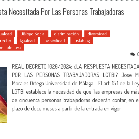
ta Necesitada Por Las Personas Trabajadoras
ualdad
Diálogo Social
disriminación
diversidad
erecho
Igualdad
invisibilidad
Iuslablog
n colectiva
REAL DECRETO 1026/2024: ¿LA RESPUESTA NECESITAD
POR LAS PERSONAS TRABAJADORAS LGTBI? Jose M
Morales Ortega Universidad de Málaga El art. 15.1 de la Le
LGTBI establece la necesidad de que “las empresas de má
de cincuenta personas trabajadoras deberán contar, en e
plazo de doce meses a partir de la entrada en vigor