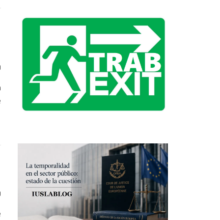
0
a
e
0
e