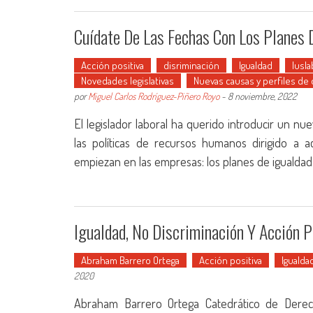
Cuídate De Las Fechas Con Los Planes 
Acción positiva
disriminación
Igualdad
Iusla
Novedades legislativas
Nuevas causas y perfiles de 
por
Miguel Carlos Rodríguez-Piñero Royo
-
8 noviembre, 2022
El legislador laboral ha querido introducir un n
las políticas de recursos humanos dirigido a 
empiezan en las empresas: los planes de igualdad.
Igualdad, No Discriminación Y Acción P
Abraham Barrero Ortega
Acción positiva
Igualda
2020
Abraham Barrero Ortega Catedrático de Derecho