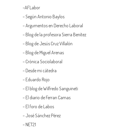
–
AFLabor
– Según Antonio Baylos
–
Argumentos en Derecho Laboral
–
Blog de la profesora Sierra Benítez
–
Blog de Jesús Cruz Villalón
–
Blog de Miguel Arenas
–
Crónica Sociolaboral
–
Desde mi cátedra
–
Eduardo Rojo
–
El blog de Wilfredo Sanguineti
–
El diario de Ferran Camas
–
El foro de Labos
–
José Sánchez Pérez
–
NET21