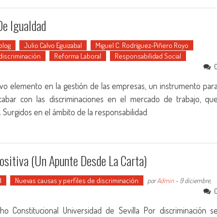
De Igualdad
blog
Julio Calvo Eguizabal
Miguel C. Rodríguez-Piñero Royo
discriminación
Reforma Laboral
Responsabilidad Social
uevo elemento en la gestión de las empresas, un instrumento par
acabar con las discriminaciones en el mercado de trabajo, qu
 Surgidos en el ámbito de la responsabilidad
ositiva (un Apunte Desde La Carta)
d
Nuevas causas y perfiles de discriminación
por
Admin
-
9 diciembre,
 Constitucional Universidad de Sevilla Por discriminación s