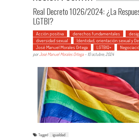
Real Decreto 1026/2024: ¿La Respues
LGTBI?
Acción positiva
derechos fundamentales
desig
diversidad sexual
Identidad, orientación sexual y D
José Manuel Morales Ortega
LGTBIQ+
Negociació
por
José Manuel Morales Ortega
-
10 octubre, 2024
Tagged
igualdad