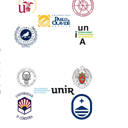
0
A
.
y
s
l