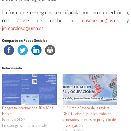
La forma de entrega es remitiéndola por correo electrónico,
con acuse de recibo a
masquerino@us.es
y
jmmoraleso@uma.es
Comparte en Redes Sociales:
Relacionado
Congreso Internacional 16 y 17 de
El último número de la revista
Marzo
CIELO-Laboral publica trabajos
15 marzo, 2022
generados en nuestro proyecto de
En «Congreso Internacional»
investigación