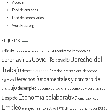
Acceder
Feed de entradas
Feed de comentarios
WordPress.org
ETIQUETAS
artículo
contratos temporales
cese de actividad y covid-19
Covid-19
Derecho del
coronavirus
covid19
Trabajo
derecho europeo
Derecho Internacional
derechos
Derechos fundamentales y contrato de
digitales
trabajo
desempleo
desempleo covid 19
desempleo y coronavirus
Economía colaborativa
Despido
empleabilidad
Empleo
envejecimiento activo
ERTE por fuerza mayor
ERTE
ERTE y