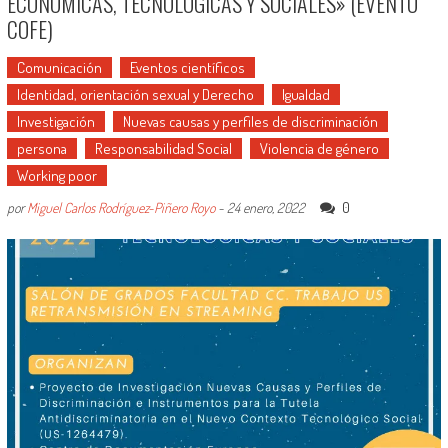
ECONÓMICAS, TECNOLÓGICAS Y SOCIALES» (EVENTO
COFE)
Comunicación
Eventos científicos
Identidad, orientación sexual y Derecho
Igualdad
Investigación
Nuevas causas y perfiles de discriminación
persona
Responsabilidad Social
Violencia de género
Working poor
0
por
Miguel Carlos Rodríguez-Piñero Royo
-
24 enero, 2022