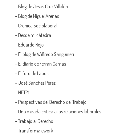
–
Blog de Jesús Cruz Villalón
–
Blog de Miguel Arenas
–
Crónica Sociolaboral
–
Desde mi cátedra
–
Eduardo Rojo
–
El blog de Wilfredo Sanguineti
–
El diario de Ferran Camas
–
El foro de Labos
–
José Sánchez Pérez
–
NET21
–
Perspectivas del Derecho del Trabajo
–
Una mirada crítica a las relaciones laborales
–
Trabajo al Derecho
–
Transforma ework