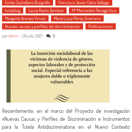
Emilia Castellano Burguillo
Francisco Javier Calvo Gallego
Iuslablog
Laura Pavón Benítez
Mª Mercedes Párraga Vico
Margarita Arenas Viruez
María Luisa Pérez Guerrero
Nuevas causas y perfiles de discriminación
Publicaciones
0
por
Admin
-
26 julio, 2021
Recientemente, en el marco del Proyecto de investigación
«Nuevas Causas y Perfiles de Discriminación e Instrumentos
para la Tutela Antidiscriminatoria en el Nuevo Contexto