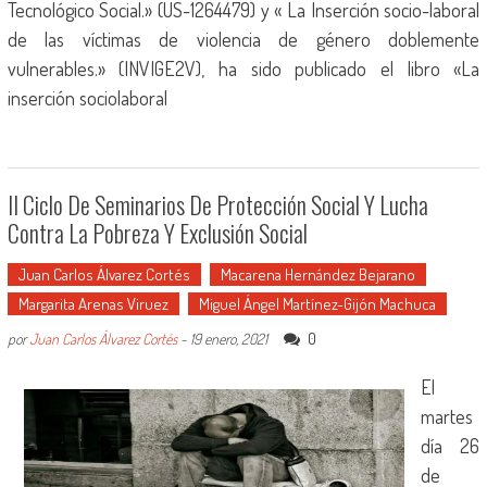
Tecnológico Social.» (US-1264479) y « La Inserción socio-laboral
de las víctimas de violencia de género doblemente
vulnerables.» (INVIGE2V), ha sido publicado el libro «La
inserción sociolaboral
II Ciclo De Seminarios De Protección Social Y Lucha
Contra La Pobreza Y Exclusión Social
Juan Carlos Álvarez Cortés
Macarena Hernández Bejarano
Margarita Arenas Viruez
Miguel Ángel Martínez-Gijón Machuca
0
por
Juan Carlos Álvarez Cortés
-
19 enero, 2021
El
martes
día 26
de