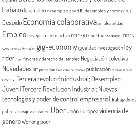
trabajo
desempleo
desempleo covid 19
desempleo y coronavirus
Economía colaborativa
Despido
empleabilidad
Empleo
envejecimiento activo
ERTE por fuerza mayor
ERTE
ERTE y
gig-economy
ley
igualdad
investigación
coronavirus
Formación
rider
Negociación colectiva
Mayores y derecho del empleo
libro
Novedades
publicación
OIT
prestación
Propuestas de reforma
reforma laboral
Tercera revolución industrial; Desempleo
revista
Juvenil
Tercera Revolución Industrial; Nuevas
tecnologías y poder de control empresarial
Trabajadores
Uber
violencia de
Unión Europea
pobres
trabajo a distancia
género
Working poor