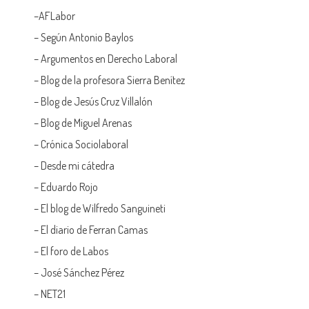
–
AFLabor
– Según Antonio Baylos
–
Argumentos en Derecho Laboral
–
Blog de la profesora Sierra Benítez
–
Blog de Jesús Cruz Villalón
–
Blog de Miguel Arenas
–
Crónica Sociolaboral
–
Desde mi cátedra
–
Eduardo Rojo
–
El blog de Wilfredo Sanguineti
–
El diario de Ferran Camas
–
El foro de Labos
–
José Sánchez Pérez
–
NET21