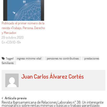
medidas laborales y de seguridad
social producidas por…
Publicado el primer número de la
revista «Trabajo, Persona, Derecho
y Mercado»
29 octubre, 2020
En «COVID-19»
Tagged
ingreso mínimo vital
pensiones no contributivas
prestaciones
familiares
Juan Carlos Álvarez Cortés
Artículo previo
Revista Iberoamericana de Relaciones Laborales nº 38: Un interesante
monográfico sobre rentas mínimas y básicas y trabajo garantizado.