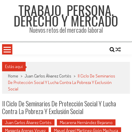
TRABAJO, PERSONA,
DERECHO Y MERCADO
Nuevos retos del mercado laboral
Estás aquí
Home
>
Juan Carlos Álvarez Cortés
>
II Ciclo De Seminarios
De Protección Social Y Lucha Contra La Pobreza Y Exclusión
Social
II Ciclo De Seminarios De Protección Social Y Lucha
Contra La Pobreza Y Exclusión Social
Juan Carlos Álvarez Cortés
Macarena Hernández Bejarano
Margarita Arenas Viruez
Miguel Ángel Martínez-Gijón Machuca