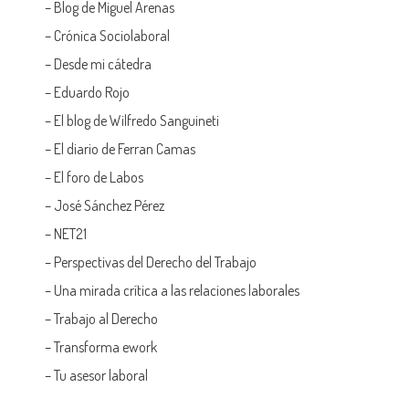
–
Blog de Miguel Arenas
–
Crónica Sociolaboral
–
Desde mi cátedra
–
Eduardo Rojo
–
El blog de Wilfredo Sanguineti
–
El diario de Ferran Camas
–
El foro de Labos
–
José Sánchez Pérez
–
NET21
–
Perspectivas del Derecho del Trabajo
–
Una mirada crítica a las relaciones laborales
–
Trabajo al Derecho
–
Transforma ework
–
Tu asesor laboral