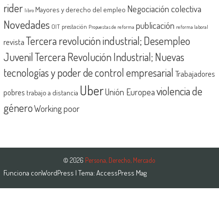
rider
Negociación colectiva
Mayores y derecho del empleo
libro
Novedades
publicación
OIT
prestación
Propuestas de reforma
reforma laboral
Tercera revolución industrial; Desempleo
revista
Juvenil
Tercera Revolución Industrial; Nuevas
tecnologías y poder de control empresarial
Trabajadores
Uber
violencia de
Unión Europea
pobres
trabajo a distancia
género
Working poor
© 2026
Persona, Derecho, Mercado
Funciona con
WordPress
| Tema:
AccessPress Mag