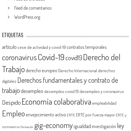
Feed de comentarios
WordPress.org
ETIQUETAS
artículo
contratos temporales
cese de actividad y covid-19
Covid-19
Derecho del
coronavirus
covid19
Trabajo
derecho europeo
Derecho Internacional
derechos
Derechos fundamentales y contrato de
digitales
trabajo
desempleo
desempleo covid 19
desempleo y coronavirus
Economía colaborativa
Despido
empleabilidad
Empleo
envejecimiento activo
ERTE por fuerza mayor
ERTE
ERTE y
gig-economy
ley
igualdad
investigación
coronavirus
Formación