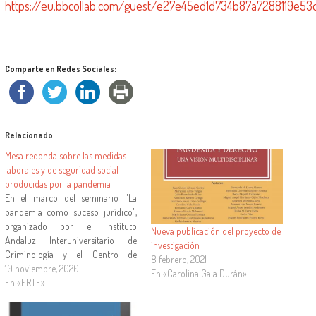
https://eu.bbcollab.com/guest/e27e45ed1d734b87a7288119e53d
Comparte en Redes Sociales:
Relacionado
Mesa redonda sobre las medidas
laborales y de seguridad social
producidas por la pandemia
En el marco del seminario "La
pandemia como suceso jurídico",
organizado por el Instituto
Nueva publicación del proyecto de
Andaluz Interuniversitario de
investigación
Criminología y el Centro de
8 febrero, 2021
Documentación Europea de la
10 noviembre, 2020
En «Carolina Gala Durán»
Universidad de Sevilla, el próximo
En «ERTE»
jueves día 12 tendrán lugar dos
mesas redondas sobre las las